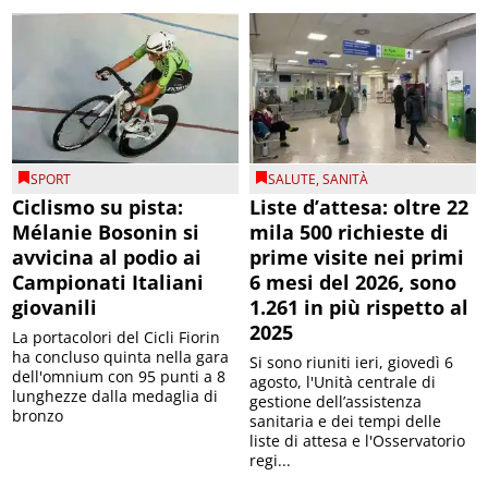
SPORT
SALUTE
,
SANITÀ
Ciclismo su pista:
Liste d’attesa: oltre 22
Mélanie Bosonin si
mila 500 richieste di
avvicina al podio ai
prime visite nei primi
Campionati Italiani
6 mesi del 2026, sono
giovanili
1.261 in più rispetto al
2025
La portacolori del Cicli Fiorin
ha concluso quinta nella gara
Si sono riuniti ieri, giovedì 6
dell'omnium con 95 punti a 8
agosto, l'Unità centrale di
lunghezze dalla medaglia di
gestione dell’assistenza
bronzo
sanitaria e dei tempi delle
liste di attesa e l'Osservatorio
regi...