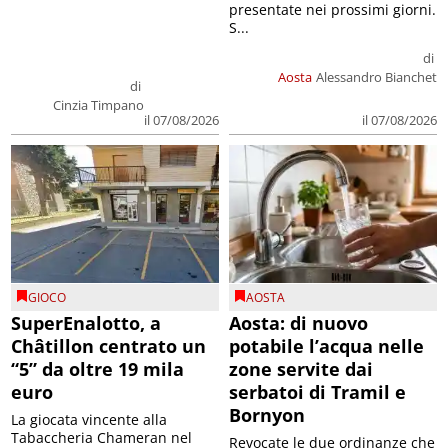
presentate nei prossimi giorni.
S...
di
Aosta
Alessandro Bianchet
di
Cinzia Timpano
il 07/08/2026
il 07/08/2026
GIOCO
AOSTA
SuperEnalotto, a
Aosta: di nuovo
Châtillon centrato un
potabile l’acqua nelle
“5” da oltre 19 mila
zone servite dai
euro
serbatoi di Tramil e
Bornyon
La giocata vincente alla
Tabaccheria Chameran nel
Revocate le due ordinanze che