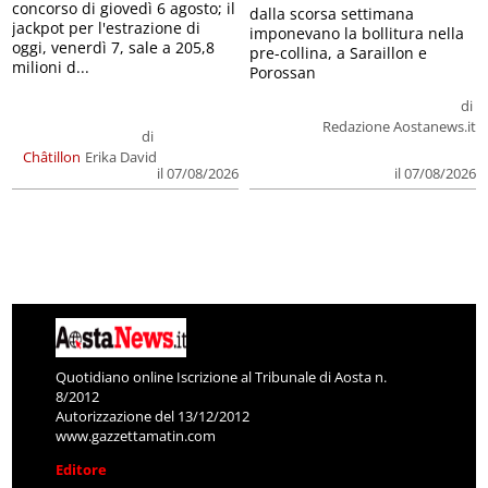
concorso di giovedì 6 agosto; il
dalla scorsa settimana
jackpot per l'estrazione di
imponevano la bollitura nella
oggi, venerdì 7, sale a 205,8
pre-collina, a Saraillon e
milioni d...
Porossan
di
Redazione Aostanews.it
di
Châtillon
Erika David
il 07/08/2026
il 07/08/2026
Quotidiano online Iscrizione al Tribunale di Aosta n.
8/2012
Autorizzazione del 13/12/2012
www.gazzettamatin.com
Editore