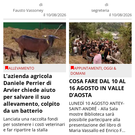
di
di
Fausto Vassoney
segreteria
il 10/08/2026
il 10/08/2026
ALLEVAMENTO
APPUNTAMENTI
,
OGGI &
DOMANI
L’azienda agricola
COSA FARE DAL 10 AL
Daniele Perrier di
16 AGOSTO IN VALLE
Arvier chiede aiuto
D’AOSTA
per salvare il suo
allevamento, colpito
LUNEDÌ 10 AGOSTO ANTEY-
SAINT-ANDRÉ - Alla Sala
da un batterio
mostre Biblioteca sarà
Lanciata una raccolta fondi
possibile partecipare alla
per sostenere i costi veterinari
presentazione del libro di
e far ripartire la stalla
Maria Vassallo ed Enrico F...