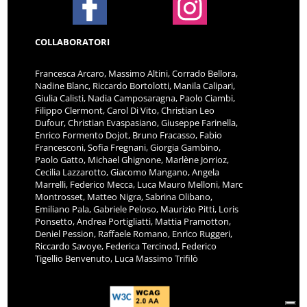
COLLABORATORI
Francesca Arcaro, Massimo Altini, Corrado Bellora,
Nadine Blanc, Riccardo Bortolotti, Manila Calipari,
Giulia Calisti, Nadia Camposaragna, Paolo Ciambi,
Filippo Clermont, Carol Di Vito, Christian Leo
Dufour, Christian Evaspasiano, Giuseppe Farinella,
Enrico Formento Dojot, Bruno Fracasso, Fabio
Francesconi, Sofia Fregnani, Giorgia Gambino,
Paolo Gatto, Michael Ghignone, Marlène Jorrioz,
Cecilia Lazzarotto, Giacomo Mangano, Angela
Marrelli, Federico Mecca, Luca Mauro Melloni, Marc
Montrosset, Matteo Nigra, Sabrina Olibano,
Emiliano Pala, Gabriele Peloso, Maurizio Pitti, Loris
Ponsetto, Andrea Portigliatti, Mattia Pramotton,
Deniel Pession, Raffaele Romano, Enrico Ruggeri,
Riccardo Savoye, Federica Tercinod, Federico
Tigellio Benvenuto, Luca Massimo Trifilò