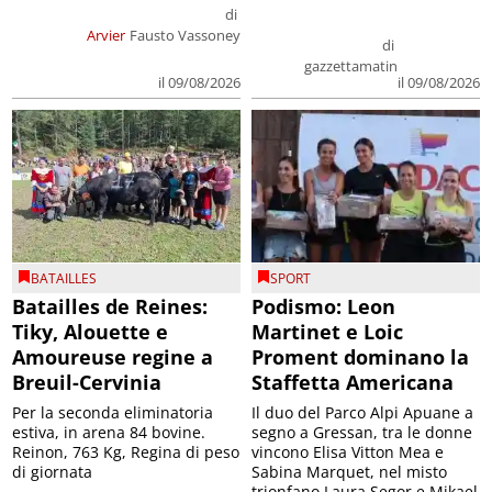
di
Arvier
Fausto Vassoney
di
gazzettamatin
il 09/08/2026
il 09/08/2026
BATAILLES
SPORT
Batailles de Reines:
Podismo: Leon
Tiky, Alouette e
Martinet e Loic
Amoureuse regine a
Proment dominano la
Breuil-Cervinia
Staffetta Americana
Per la seconda eliminatoria
Il duo del Parco Alpi Apuane a
estiva, in arena 84 bovine.
segno a Gressan, tra le donne
Reinon, 763 Kg, Regina di peso
vincono Elisa Vitton Mea e
di giornata
Sabina Marquet, nel misto
trionfano Laura Segor e Mikael