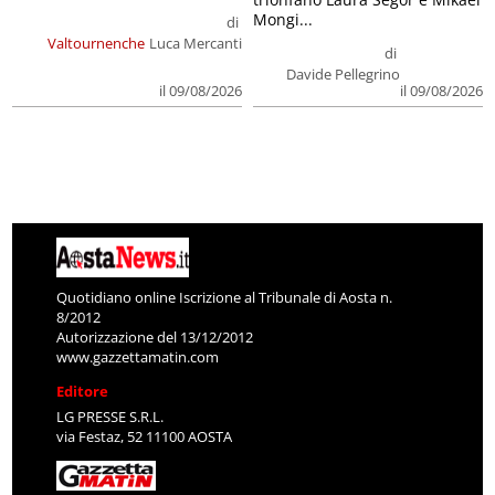
Mongi...
di
Valtournenche
Luca Mercanti
di
Davide Pellegrino
il 09/08/2026
il 09/08/2026
Quotidiano online Iscrizione al Tribunale di Aosta n.
8/2012
Autorizzazione del 13/12/2012
www.gazzettamatin.com
Editore
LG PRESSE S.R.L.
via Festaz, 52 11100 AOSTA