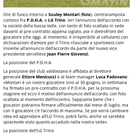
Ore di fuoco intorno a
Souley Montari
(
foto
), centrocampista
conteso fra
P.D.H.A.
e
LG Trino
. Ieri l’annuncio dell’accordo con
la società della bassa Valle, con tanto di foto scattata in sede
davanti al pre-contratto appena siglato, poi il dietrofront del
giocatore (che oggi, al momento, è irreperibile al cellulare) con
dichiarazioni d’amore per il Trino rilasciate a sportovest.com
insieme all’annuncio dell’accordo da parte del nuovo vice
presidente vercellese
Jean Pierre Giovenzi
.
La posizione del P.D.H.A.
La posizione del club valdostano è affidata al direttore
generale
Ettore Menicucci
e al team manager
Luca Padovano
:
«Montari è un nostro giocatore sino al 30 giugno, in settimana
ha firmato un pre-contratto con il P.D.H.A. per la prossima
stagione ed ecco il motivo dell’annuncio dell’accordo, con foto
scattata al momento dell’incontro. Sappiamo bene che i
giocatori potranno firmare ufficialmente dal mese di luglio, ma
con il giocatore c’è l’accordo di massima. Se poi vorrà cambiare
idea ed approdare all’LG Trino, potrà farlo, anche se sarebbe
spiacevole visto quanto accaduto nella nostra sede».
La posizione dell’LG Trino