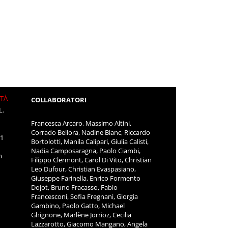
ITÀ
COLLABORATORI
L.
Francesca Arcaro, Massimo Altini,
Corrado Bellora, Nadine Blanc, Riccardo
11
Bortolotti, Manila Calipari, Giulia Calisti,
Nadia Camposaragna, Paolo Ciambi,
m
Filippo Clermont, Carol Di Vito, Christian
Leo Dufour, Christian Evaspasiano,
Giuseppe Farinella, Enrico Formento
Dojot, Bruno Fracasso, Fabio
Francesconi, Sofia Fregnani, Giorgia
Gambino, Paolo Gatto, Michael
Ghignone, Marlène Jorrioz, Cecilia
Lazzarotto, Giacomo Mangano, Angela