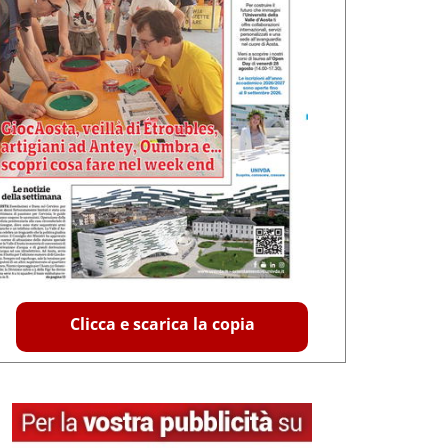
Clicca e scarica la copia