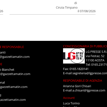
di
Cinzia Timpano
026
il 07/08/2026
CONCESSIONARIA DI PUBBLIC
E RESPONSABILE
LG PRESSE S.R.
anti
via Festaz, 52
i@gazzettamatin.com
11100 AOSTA
NE
Tel: 0165.2317
Fax: 0165.1820141
o Bianchet
E-mail
segreteria@lgpresse.co
t@gazzettamatin.com
RESPONSABILE DI AGENZIA
enal
Arianna Gori Chisari
gazzettamatin.com
E-mail
a.chisari@lgpresse.com
d
Account
azzettamatin.com
Luca Torino