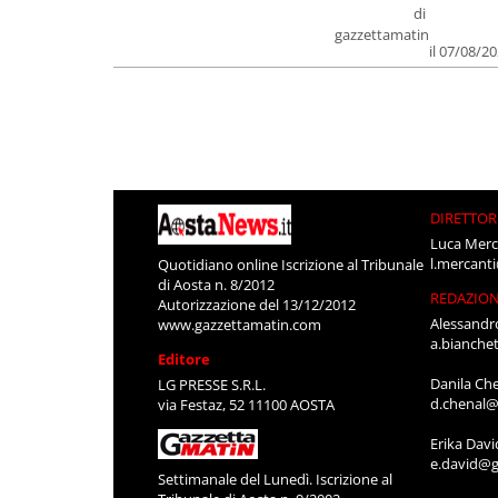
di
gazzettamatin
il 07/08/2
DIRETTOR
Luca Merc
l.mercant
Quotidiano online Iscrizione al Tribunale
di Aosta n. 8/2012
REDAZIO
Autorizzazione del 13/12/2012
Alessandr
www.gazzettamatin.com
a.bianche
Editore
Danila Ch
LG PRESSE S.R.L.
d.chenal@
via Festaz, 52 11100 AOSTA
Erika Davi
e.david@g
Settimanale del Lunedì. Iscrizione al