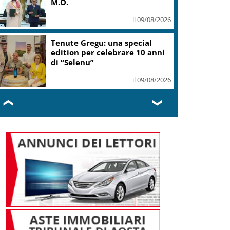
M.O.
il 09/08/2026
Tenute Gregu: una special
edition per celebrare 10 anni
di “Selenu”
il 09/08/2026
❮
❯