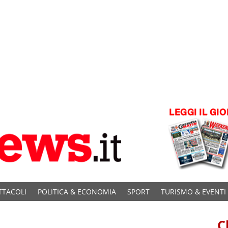
TTACOLI
POLITICA & ECONOMIA
SPORT
TURISMO & EVENTI
C