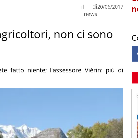
di
il
20/06/2017
n
news
ricoltori, non ci sono
C
te fatto niente; l'assessore Viérin: più di