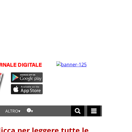
ALTRO
licca per leggere tutte le