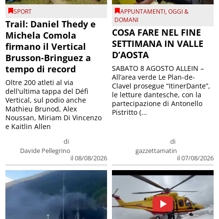
SPORT
APPUNTAMENTI
,
OGGI &
DOMANI
Trail: Daniel Thedy e
COSA FARE NEL FINE
Michela Comola
SETTIMANA IN VALLE
firmano il Vertical
D’AOSTA
Brusson-Bringuez a
tempo di record
SABATO 8 AGOSTO ALLEIN –
All’area verde Le Plan-de-
Oltre 200 atleti al via
Clavel prosegue “ItinerDante”,
dell'ultima tappa del Défì
le letture dantesche, con la
Vertical, sul podio anche
partecipazione di Antonello
Mathieu Brunod, Alex
Pistritto (...
Noussan, Miriam Di Vincenzo
e Kaitlin Allen
di
di
Davide Pellegrino
gazzettamatin
il 08/08/2026
il 07/08/2026