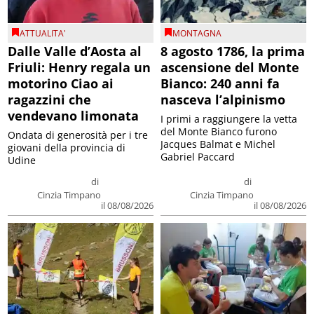
ATTUALITA'
MONTAGNA
Dalle Valle d’Aosta al
8 agosto 1786, la prima
Friuli: Henry regala un
ascensione del Monte
motorino Ciao ai
Bianco: 240 anni fa
ragazzini che
nasceva l’alpinismo
vendevano limonata
I primi a raggiungere la vetta
del Monte Bianco furono
Ondata di generosità per i tre
Jacques Balmat e Michel
giovani della provincia di
Gabriel Paccard
Udine
di
di
Cinzia Timpano
Cinzia Timpano
il 08/08/2026
il 08/08/2026