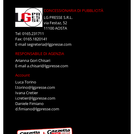
CONCESSIONARIA DI PUBBLICITÀ
LG PRESSE S.R.L.
via Festaz, 52
11100 AOSTA
Tel: 0165.231711
Fax: 0165.1820141
E-mail
segreteria@lgpresse.com
RESPONSABILE DI AGENZIA
Arianna Gori Chisari
E-mail
a.chisari@lgpresse.com
Account
Luca Torino
l.torino@lgpresse.com
Ivana Cretier
i.cretier@lgpresse.com
Daniele Fimiano
d.fimiano@lgpresse.com