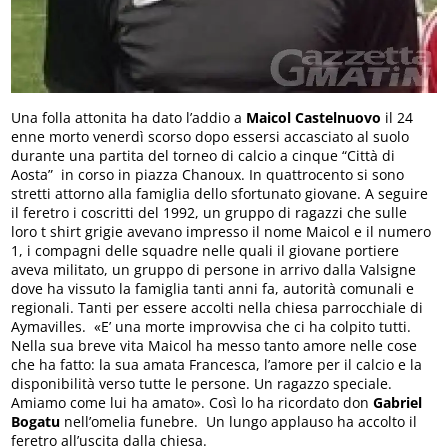
Una folla attonita ha dato l’addio a
Maicol Castelnuovo
il 24
enne morto venerdì scorso dopo essersi accasciato al suolo
durante una partita del torneo di calcio a cinque “Città di
Aosta” in corso in piazza Chanoux. In quattrocento si sono
stretti attorno alla famiglia dello sfortunato giovane. A seguire
il feretro i coscritti del 1992, un gruppo di ragazzi che sulle
loro t shirt grigie avevano impresso il nome Maicol e il numero
1, i compagni delle squadre nelle quali il giovane portiere
aveva militato, un gruppo di persone in arrivo dalla Valsigne
dove ha vissuto la famiglia tanti anni fa, autorità comunali e
regionali. Tanti per essere accolti nella chiesa parrocchiale di
Aymavilles. «E’ una morte improvvisa che ci ha colpito tutti.
Nella sua breve vita Maicol ha messo tanto amore nelle cose
che ha fatto: la sua amata Francesca, l’amore per il calcio e la
disponibilità verso tutte le persone. Un ragazzo speciale.
Amiamo come lui ha amato». Così lo ha ricordato don
Gabriel
Bogatu
nell’omelia funebre. Un lungo applauso ha accolto il
feretro all’uscita dalla chiesa.