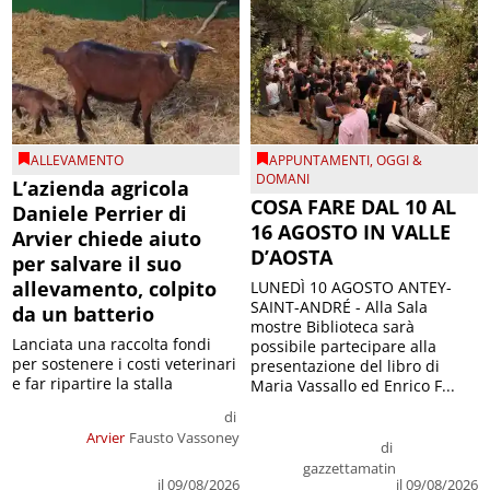
ALLEVAMENTO
APPUNTAMENTI
,
OGGI &
DOMANI
L’azienda agricola
COSA FARE DAL 10 AL
Daniele Perrier di
16 AGOSTO IN VALLE
Arvier chiede aiuto
D’AOSTA
per salvare il suo
allevamento, colpito
LUNEDÌ 10 AGOSTO ANTEY-
SAINT-ANDRÉ - Alla Sala
da un batterio
mostre Biblioteca sarà
Lanciata una raccolta fondi
possibile partecipare alla
per sostenere i costi veterinari
presentazione del libro di
e far ripartire la stalla
Maria Vassallo ed Enrico F...
di
Arvier
Fausto Vassoney
di
gazzettamatin
il 09/08/2026
il 09/08/2026