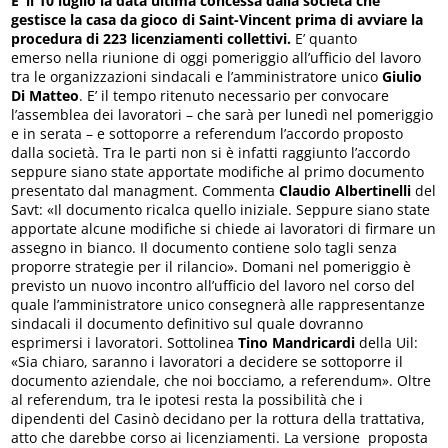
E’ il 10 luglio la data ultima concessa dalla società che
gestisce la casa da gioco di Saint-Vincent prima di avviare la
procedura di 223 licenziamenti collettivi.
E’ quanto
emerso
nella riunione di oggi pomeriggio all’ufficio del lavoro
tra le organizzazioni sindacali e l’amministratore unico
Giulio
Di Matteo
. E’ il tempo ritenuto necessario per convocare
l’assemblea dei lavoratori – che sarà per lunedì nel pomeriggio
e in serata – e sottoporre a referendum l’accordo proposto
dalla società. Tra le parti non si è infatti raggiunto l’accordo
seppure siano state apportate modifiche al primo documento
presentato dal managment. Commenta
Claudio Albertinelli
del
Savt: «Il documento ricalca quello iniziale. Seppure siano state
apportate alcune modifiche si chiede ai lavoratori di firmare un
assegno in bianco. Il documento contiene solo tagli senza
proporre strategie per il rilancio». Domani nel pomeriggio è
previsto un nuovo incontro all’ufficio del lavoro nel corso del
quale l’amministratore unico consegnerà alle rappresentanze
sindacali il documento definitivo sul quale dovranno
esprimersi i lavoratori. Sottolinea
Tino Mandricardi
della Uil:
«Sia chiaro, saranno i lavoratori a decidere se sottoporre il
documento aziendale, che noi bocciamo, a referendum». Oltre
al referendum, tra le ipotesi resta la possibilità che i
dipendenti del Casinò decidano per la rottura della trattativa,
atto che darebbe corso ai licenziamenti. La versione proposta