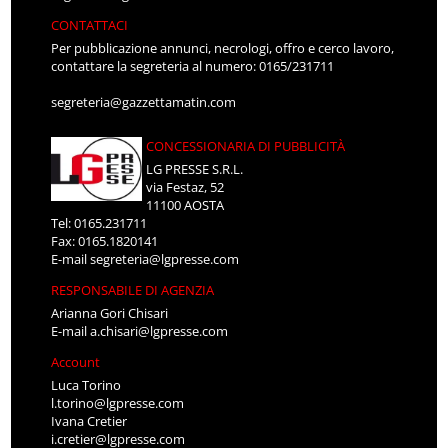
CONTATTACI
Per pubblicazione annunci, necrologi, offro e cerco lavoro,
contattare la segreteria al numero: 0165/231711
segreteria@gazzettamatin.com
CONCESSIONARIA DI PUBBLICITÀ
LG PRESSE S.R.L.
via Festaz, 52
11100 AOSTA
Tel: 0165.231711
Fax: 0165.1820141
E-mail
segreteria@lgpresse.com
RESPONSABILE DI AGENZIA
Arianna Gori Chisari
E-mail
a.chisari@lgpresse.com
Account
Luca Torino
l.torino@lgpresse.com
Ivana Cretier
i.cretier@lgpresse.com