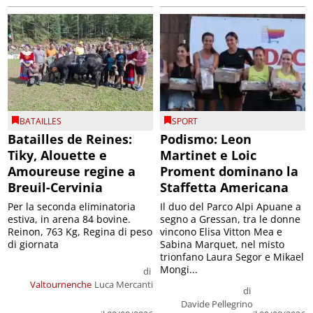
BATAILLES
SPORT
Batailles de Reines:
Podismo: Leon
Tiky, Alouette e
Martinet e Loic
Amoureuse regine a
Proment dominano la
Breuil-Cervinia
Staffetta Americana
Per la seconda eliminatoria
Il duo del Parco Alpi Apuane a
estiva, in arena 84 bovine.
segno a Gressan, tra le donne
Reinon, 763 Kg, Regina di peso
vincono Elisa Vitton Mea e
di giornata
Sabina Marquet, nel misto
trionfano Laura Segor e Mikael
Mongi...
di
Valtournenche
Luca Mercanti
di
Davide Pellegrino