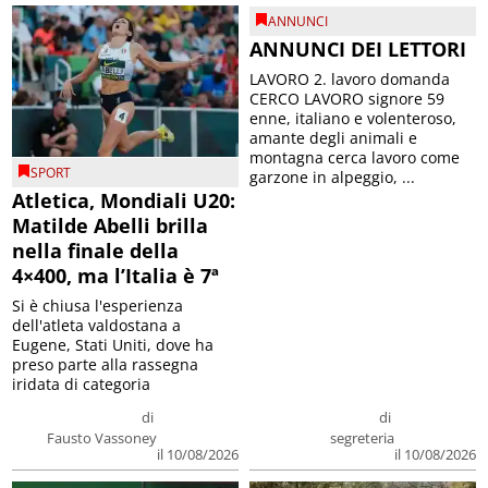
ANNUNCI
ANNUNCI DEI LETTORI
LAVORO 2. lavoro domanda
CERCO LAVORO signore 59
enne, italiano e volenteroso,
amante degli animali e
montagna cerca lavoro come
SPORT
garzone in alpeggio, ...
Atletica, Mondiali U20:
Matilde Abelli brilla
nella finale della
4×400, ma l’Italia è 7ª
Si è chiusa l'esperienza
dell'atleta valdostana a
Eugene, Stati Uniti, dove ha
preso parte alla rassegna
iridata di categoria
di
di
Fausto Vassoney
segreteria
il 10/08/2026
il 10/08/2026