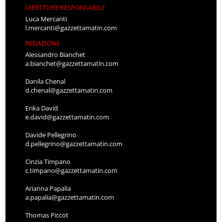
DIRETTORE RESPONSABILE
Luca Mercanti
l.mercanti@gazzettamatin.com
REDAZIONE
Alessandro Bianchet
a.bianchet@gazzettamatin.com
Danila Chenal
d.chenal@gazzettamatin.com
Erika David
e.david@gazzettamatin.com
Davide Pellegrino
d.pellegrino@gazzettamatin.com
Cinzia Timpano
c.timpano@gazzettamatin.com
Arianna Papalia
a.papalia@gazzettamatin.com
Thomas Piccot