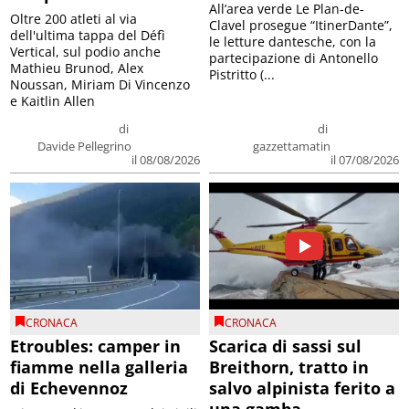
All’area verde Le Plan-de-
Oltre 200 atleti al via
Clavel prosegue “ItinerDante”,
dell'ultima tappa del Défì
le letture dantesche, con la
Vertical, sul podio anche
partecipazione di Antonello
Mathieu Brunod, Alex
Pistritto (...
Noussan, Miriam Di Vincenzo
e Kaitlin Allen
di
di
Davide Pellegrino
gazzettamatin
il 08/08/2026
il 07/08/2026
CRONACA
CRONACA
Etroubles: camper in
Scarica di sassi sul
fiamme nella galleria
Breithorn, tratto in
di Echevennoz
salvo alpinista ferito a
una gamba