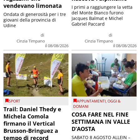
vendevano limonata
I primi a raggiungere la vetta
del Monte Bianco furono
Ondata di generosità per i tre
Jacques Balmat e Michel
giovani della provincia di
Gabriel Paccard
Udine
di
di
Cinzia Timpano
Cinzia Timpano
il 08/08/2026
il 08/08/2026
SPORT
APPUNTAMENTI
,
OGGI &
DOMANI
Trail: Daniel Thedy e
COSA FARE NEL FINE
Michela Comola
SETTIMANA IN VALLE
firmano il Vertical
D’AOSTA
Brusson-Bringuez a
tempo di record
SABATO 8 AGOSTO ALLEIN –