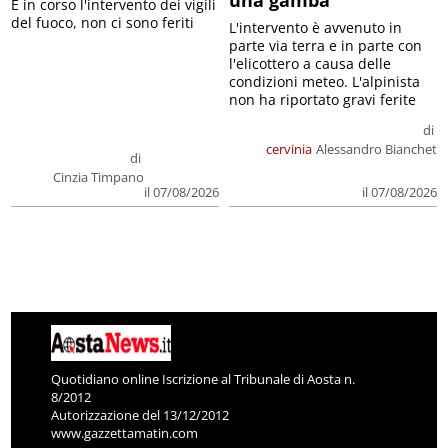
E in corso l'intervento dei vigili
del fuoco, non ci sono feriti
L'intervento è avvenuto in
parte via terra e in parte con
l'elicottero a causa delle
condizioni meteo. L'alpinista
non ha riportato gravi ferite
di
cervinia
Alessandro Bianchet
di
Cinzia Timpano
il 07/08/2026
il 07/08/2026
Quotidiano online Iscrizione al Tribunale di Aosta n.
8/2012
Autorizzazione del 13/12/2012
www.gazzettamatin.com