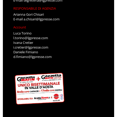
E-mail
segreteria@lgpresse.com
RESPONSABILE DI AGENZIA
Arianna Gori Chisari
E-mail
a.chisari@lgpresse.com
Account
Luca Torino
l.torino@lgpresse.com
Ivana Cretier
i.cretier@lgpresse.com
Daniele Fimiano
d.fimiano@lgpresse.com