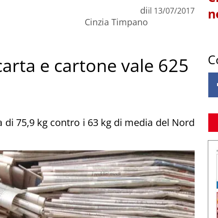
di
il
13/07/2017
n
Cinzia Timpano
C
i carta e cartone vale 625
ta di 75,9 kg contro i 63 kg di media del Nord