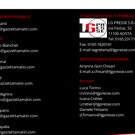
CONCESSIONARIA DI PUBBLIC
E RESPONSABILE
LG PRESSE S.R.
anti
via Festaz, 52
i@gazzettamatin.com
11100 AOSTA
NE
Tel: 0165.2317
Fax: 0165.1820141
o Bianchet
E-mail
segreteria@lgpresse.co
t@gazzettamatin.com
RESPONSABILE DI AGENZIA
enal
Arianna Gori Chisari
gazzettamatin.com
E-mail
a.chisari@lgpresse.com
d
Account
azzettamatin.com
Luca Torino
l.torino@lgpresse.com
legrino
Ivana Cretier
ino@gazzettamatin.com
i.cretier@lgpresse.com
Daniele Fimiano
mpano
d.fimiano@lgpresse.com
o@gazzettamatin.com
apalia
@gazzettamatin.com