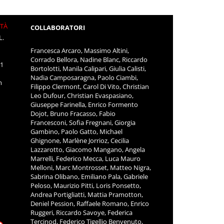
ITÀ
COLLABORATORI
L.
Francesca Arcaro, Massimo Altini,
Corrado Bellora, Nadine Blanc, Riccardo
11
Bortolotti, Manila Calipari, Giulia Calisti,
Nadia Camposaragna, Paolo Ciambi,
m
Filippo Clermont, Carol Di Vito, Christian
Leo Dufour, Christian Evaspasiano,
Giuseppe Farinella, Enrico Formento
Dojot, Bruno Fracasso, Fabio
Francesconi, Sofia Fregnani, Giorgia
Gambino, Paolo Gatto, Michael
Ghignone, Marlène Jorrioz, Cecilia
Lazzarotto, Giacomo Mangano, Angela
Marrelli, Federico Mecca, Luca Mauro
Melloni, Marc Montrosset, Matteo Nigra,
Sabrina Olibano, Emiliano Pala, Gabriele
Peloso, Maurizio Pitti, Loris Ponsetto,
Andrea Portigliatti, Mattia Pramotton,
Deniel Pession, Raffaele Romano, Enrico
Ruggeri, Riccardo Savoye, Federica
Tercinod, Federico Tigellio Benvenuto,