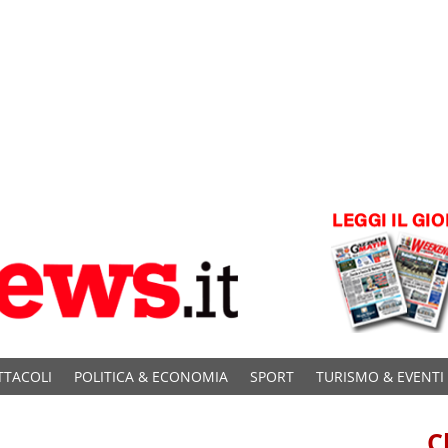
TTACOLI
POLITICA & ECONOMIA
SPORT
TURISMO & EVENTI
C