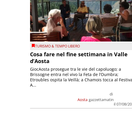
TURISMO & TEMPO LIBERO
Cosa fare nel fine settimana in Valle
d’Aosta
GiocAosta prosegue tra le vie del capoluogo; a
Brissogne entra nel vivo la Feta de l’Oumbra;
Etroubles ospita la Veillà; a Chamois tocca al Festiva
A...
di
Aosta
gazzettamatin
il 07/08/2