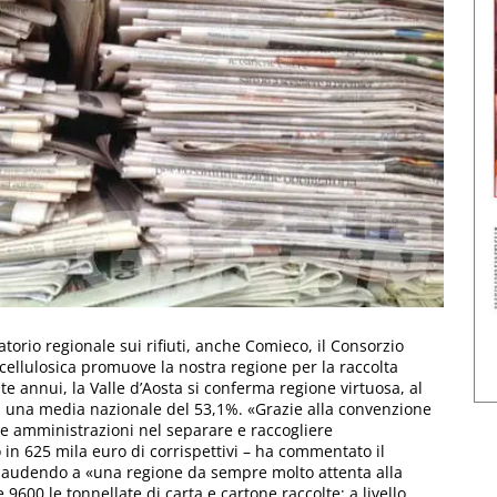
atorio regionale sui rifiuti, anche Comieco, il Consorzio
cellulosica promuove la nostra regione per la raccolta
te annui, la Valle d’Aosta si conferma regione virtuosa, al
di una media nazionale del 53,1%. «Grazie alla convenzione
lle amministrazioni nel separare e raccogliere
 in 625 mila euro di corrispettivi – ha commentato il
plaudendo a «una regione da sempre molto attenta alla
e 9600 le tonnellate di carta e cartone raccolte; a livello