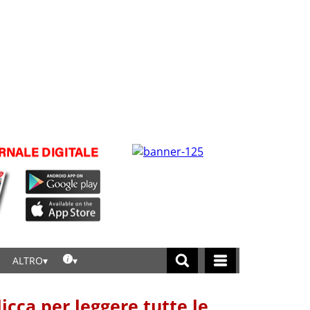
ALTRO
licca per leggere tutte le