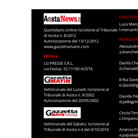
DIRETTOR
Luca Merc
l.mercant
Quotidiano online Iscrizione al Tribunale
di Aosta n. 8/2012
REDAZIO
Autorizzazione del 13/12/2012
Alessandr
www.gazzettamatin.com
a.bianche
Editore
Danila Ch
LG PRESSE S.R.L.
d.chenal@
via Festaz, 52 11100 AOSTA
Erika Davi
e.david@g
Settimanale del Lunedì. Iscrizione al
Tribunale di Aosta n. 9/2002
Davide Pel
Autorizzazione del 20/05/2002
d.pellegr
Cinzia Ti
c.timpan
Settimanale del Sabato. Iscrizione al
Tribunale di Aosta n.4 del 4/10/2016
Arianna P
a.papalia