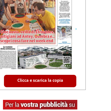
Clicca e scarica la copia