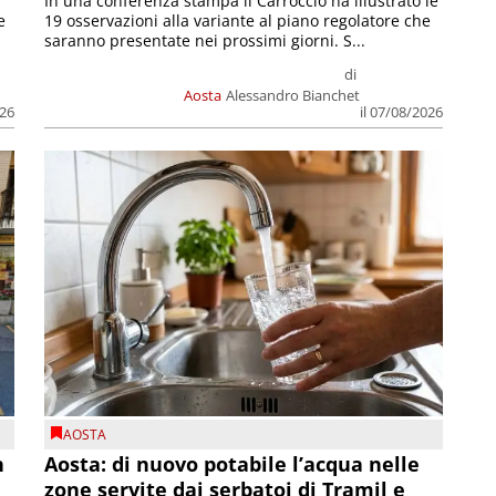
In una conferenza stampa il Carroccio ha illustrato le
e
19 osservazioni alla variante al piano regolatore che
saranno presentate nei prossimi giorni. S...
di
Aosta
Alessandro Bianchet
026
il 07/08/2026
AOSTA
n
Aosta: di nuovo potabile l’acqua nelle
zone servite dai serbatoi di Tramil e