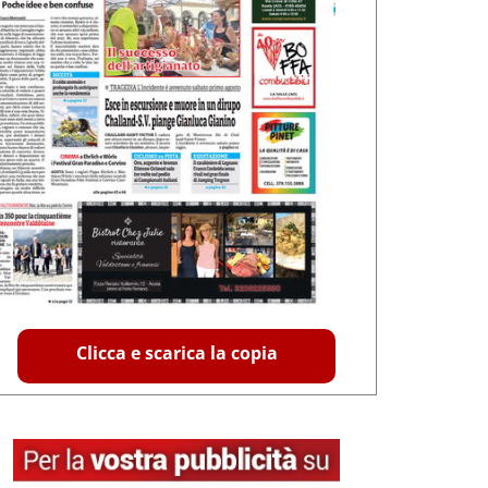
Clicca e scarica la copia