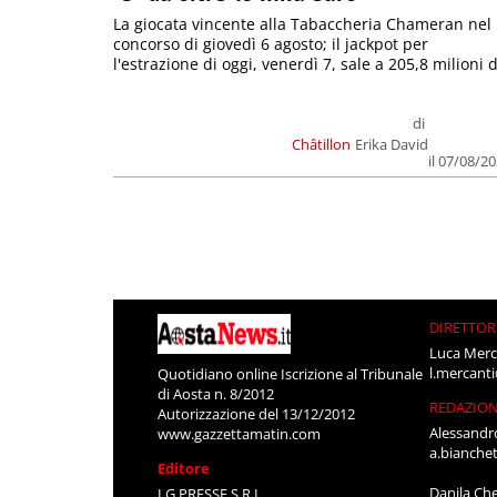
La giocata vincente alla Tabaccheria Chameran nel
concorso di giovedì 6 agosto; il jackpot per
l'estrazione di oggi, venerdì 7, sale a 205,8 milioni d
di
Châtillon
Erika David
il 07/08/2
DIRETTOR
Luca Merc
l.mercant
Quotidiano online Iscrizione al Tribunale
di Aosta n. 8/2012
REDAZIO
Autorizzazione del 13/12/2012
Alessandr
www.gazzettamatin.com
a.bianche
Editore
Danila Ch
LG PRESSE S.R.L.