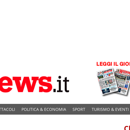
TTACOLI
POLITICA & ECONOMIA
SPORT
TURISMO & EVENTI
C