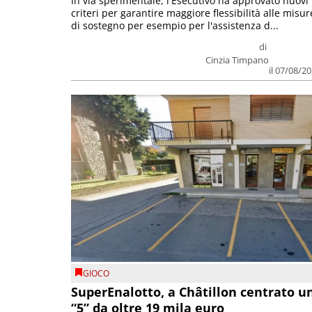
In via sperimentale, l'Esecutivo ha approvato nuovi
criteri per garantire maggiore flessibilità alle misur
di sostegno per esempio per l'assistenza d...
di
Cinzia Timpano
il 07/08/2
GIOCO
SuperEnalotto, a Châtillon centrato u
“5” da oltre 19 mila euro