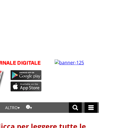
ALTRO
licca per leggere tutte le