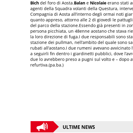
Bich
del foro di Aosta.
Balan
e
Nicolaie
erano stati ar
agenti della Squadra volanti della Questura, interv
Compagnia di Aosta all’interno degli ormai noti giar
quanto appreso, attorno alle 2 di giovedì le pattugli
del parco della stazione.Essendo già presenti in zon
persona picchiata, un 48enne aostano che stava rien
la loro direzione di fuga.I due responsabili sono sta
stazione dei pullman, nell’ambito del quale sono sal
rubati all’aostano.I due rumeni avevano avvicinato l
a seguirli fin dentro i giardinetti pubblici, dove l’a
due lo avrebbero preso a pugni sul volto e – dopo a
refurtiva.(pa.ba.)
ULTIME NEWS