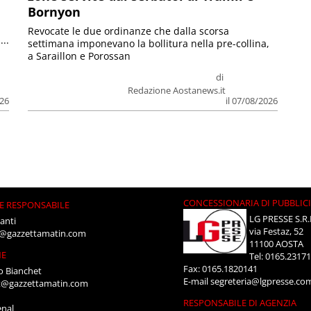
Bornyon
Revocate le due ordinanze che dalla scorsa
...
settimana imponevano la bollitura nella pre-collina,
a Saraillon e Porossan
di
Redazione Aostanews.it
026
il 07/08/2026
CONCESSIONARIA DI PUBBLIC
E RESPONSABILE
LG PRESSE S.R.
anti
via Festaz, 52
i@gazzettamatin.com
11100 AOSTA
NE
Tel: 0165.2317
Fax: 0165.1820141
o Bianchet
E-mail
segreteria@lgpresse.co
t@gazzettamatin.com
RESPONSABILE DI AGENZIA
enal