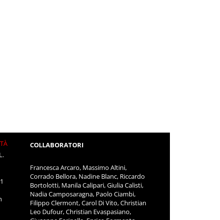
ITÀ
COLLABORATORI
L.
Francesca Arcaro, Massimo Altini,
Corrado Bellora, Nadine Blanc, Riccardo
11
Bortolotti, Manila Calipari, Giulia Calisti,
Nadia Camposaragna, Paolo Ciambi,
m
Filippo Clermont, Carol Di Vito, Christian
Leo Dufour, Christian Evaspasiano,