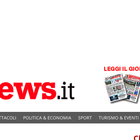
TTACOLI
POLITICA & ECONOMIA
SPORT
TURISMO & EVENTI
C