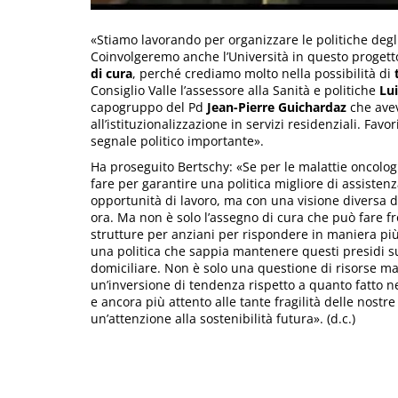
«Stiamo lavorando per organizzare le politiche deg
Coinvolgeremo anche l’Università in questo progetto
di cura
, perché crediamo molto nella possibilità di
t
Consiglio Valle l’assessore alla Sanità e politiche
Lui
capogruppo del Pd
Jean-Pierre Guichardaz
che avev
all’istituzionalizzazione in servizi residenziali. Fav
segnale politico importante».
Ha proseguito Bertschy: «Se per le malattie oncologic
fare per garantire una politica migliore di assiste
opportunità di lavoro, ma con una visione diversa 
ora. Ma non è solo l’assegno di cura che può fare f
strutture per anziani per rispondere in maniera più 
una politica che sappia mantenere questi presidi sul
domiciliare. Non è solo una questione di risorse ma
un’inversione di tendenza rispetto a quanto fatto n
e ancora più attento alle tante fragilità delle nos
un’attenzione alla sostenibilità futura». (d.c.)