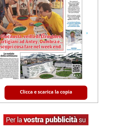
Clicca e scarica la copia