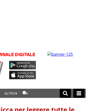
ALTRO
licca per leggere tutte le