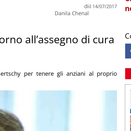
di
il
14/07/2017
n
Danila Chenal
C
itorno all’assegno di cura
Bertschy per tenere gli anziani al proprio