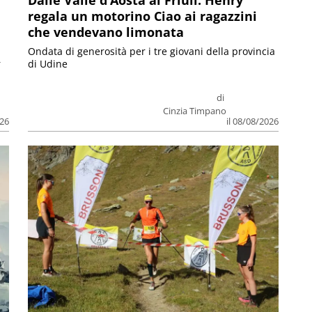
Dalle Valle d’Aosta al Friuli: Henry
regala un motorino Ciao ai ragazzini
che vendevano limonata
Ondata di generosità per i tre giovani della provincia
r
di Udine
di
Cinzia Timpano
026
il 08/08/2026