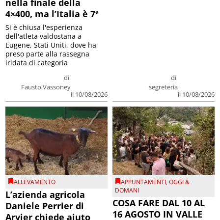
nella finale della
4×400, ma l’Italia è 7ª
Si è chiusa l'esperienza
dell'atleta valdostana a
Eugene, Stati Uniti, dove ha
preso parte alla rassegna
iridata di categoria
di
di
Fausto Vassoney
segreteria
il 10/08/2026
il 10/08/2026
ALLEVAMENTO
APPUNTAMENTI
,
OGGI &
DOMANI
L’azienda agricola
COSA FARE DAL 10 AL
Daniele Perrier di
16 AGOSTO IN VALLE
Arvier chiede aiuto