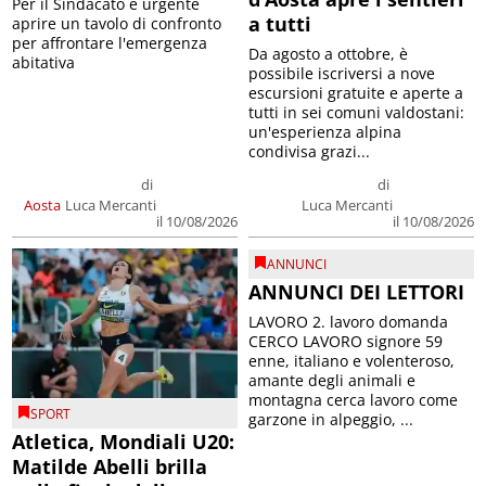
Per il Sindacato è urgente
a tutti
aprire un tavolo di confronto
per affrontare l'emergenza
Da agosto a ottobre, è
abitativa
possibile iscriversi a nove
escursioni gratuite e aperte a
tutti in sei comuni valdostani:
un'esperienza alpina
condivisa grazi...
di
di
Aosta
Luca Mercanti
Luca Mercanti
il 10/08/2026
il 10/08/2026
ANNUNCI
ANNUNCI DEI LETTORI
LAVORO 2. lavoro domanda
CERCO LAVORO signore 59
enne, italiano e volenteroso,
amante degli animali e
montagna cerca lavoro come
SPORT
garzone in alpeggio, ...
Atletica, Mondiali U20:
Matilde Abelli brilla