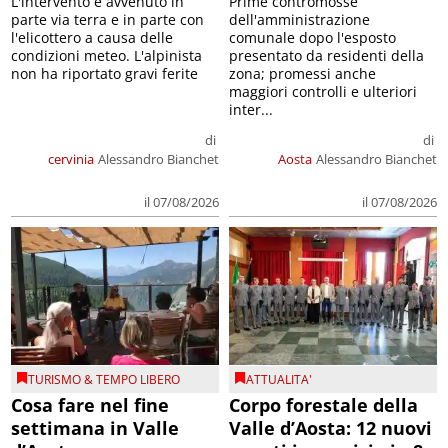
L'intervento è avvenuto in
Prime contromosse
parte via terra e in parte con
dell'amministrazione
l'elicottero a causa delle
comunale dopo l'esposto
condizioni meteo. L'alpinista
presentato da residenti della
non ha riportato gravi ferite
zona; promessi anche
maggiori controlli e ulteriori
inter...
di
di
cervinia
Alessandro Bianchet
Aosta
Alessandro Bianchet
il 07/08/2026
il 07/08/2026
TURISMO & TEMPO LIBERO
ATTUALITA'
Cosa fare nel fine
Corpo forestale della
settimana in Valle
Valle d’Aosta: 12 nuovi