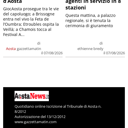
d’Aosta
agenti in servizio in 8
stazioni
GiocAosta prosegue tra le vie
del capoluogo; a Brissogne
Questa mattina, a palazzo
entra nel vivo la Feta de
regionale, si è tenuta la
l’Oumbra; Etroubles ospita la
cerimonia di giuramento
Veillà; a Chamois tocca al
Festival A...
di
di
Aosta
gazzettamatin
ethienne bredy
il 07/08/2026
il 07/08/2026
Quotidiano online Iscrizione al Tribunale di Aosta n.
8/2012
Autorizzazione del 13/12/2012
www.gazzettamatin.com