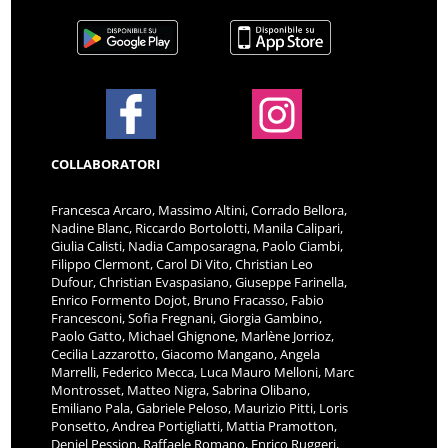
COLLABORATORI
Francesca Arcaro, Massimo Altini, Corrado Bellora,
Nadine Blanc, Riccardo Bortolotti, Manila Calipari,
Giulia Calisti, Nadia Camposaragna, Paolo Ciambi,
Filippo Clermont, Carol Di Vito, Christian Leo
Dufour, Christian Evaspasiano, Giuseppe Farinella,
Enrico Formento Dojot, Bruno Fracasso, Fabio
Francesconi, Sofia Fregnani, Giorgia Gambino,
Paolo Gatto, Michael Ghignone, Marlène Jorrioz,
Cecilia Lazzarotto, Giacomo Mangano, Angela
Marrelli, Federico Mecca, Luca Mauro Melloni, Marc
Montrosset, Matteo Nigra, Sabrina Olibano,
Emiliano Pala, Gabriele Peloso, Maurizio Pitti, Loris
Ponsetto, Andrea Portigliatti, Mattia Pramotton,
Deniel Pession, Raffaele Romano, Enrico Ruggeri,