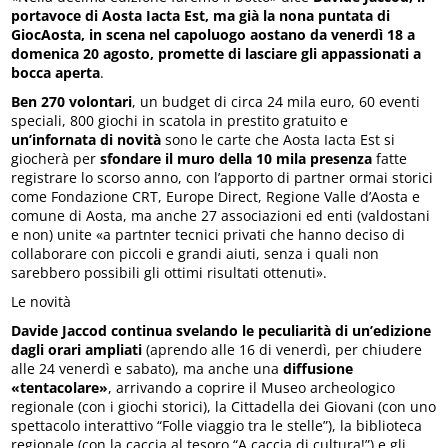
portavoce di Aosta Iacta Est, ma già la nona puntata di
GiocAosta, in scena nel capoluogo aostano da venerdì 18 a
domenica 20 agosto, promette di lasciare gli appassionati
a
bocca aperta
.
Ben 270 volontari
, un budget di circa 24 mila euro, 60 eventi
speciali, 800 giochi in scatola in prestito gratuito e
un’infornata di novità
sono le carte che Aosta Iacta Est si
giocherà per
sfondare il muro della 10 mila presenza
fatte
registrare lo scorso anno, con l’apporto di partner ormai storici
come Fondazione CRT, Europe Direct, Regione Valle d’Aosta e
comune di Aosta, ma anche 27 associazioni ed enti (valdostani
e non) unite «a partnter tecnici privati che hanno deciso di
collaborare con piccoli e grandi aiuti, senza i quali non
sarebbero possibili gli ottimi risultati ottenuti».
Le novità
Davide Jaccod continua svelando le peculiarità di un’edizione
dagli orari ampliati
(aprendo alle 16 di venerdì, per chiudere
alle 24 venerdì e sabato), ma anche una
diffusione
«tentacolare»
, arrivando a coprire il Museo archeologico
regionale (con i giochi storici), la Cittadella dei Giovani (con uno
spettacolo interattivo “Folle viaggio tra le stelle”), la biblioteca
regionale (con la caccia al tesoro “A caccia di cultura!”) e gli