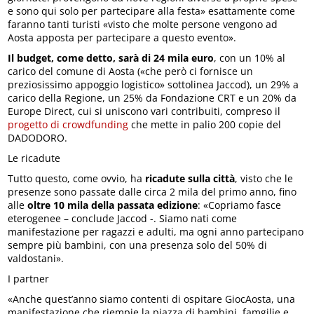
e sono qui solo per partecipare alla festa» esattamente come
faranno tanti turisti «visto che molte persone vengono ad
Aosta apposta per partecipare a questo evento».
Il budget, come detto, sarà di 24 mila euro
, con un 10% al
carico del comune di Aosta («che però ci fornisce un
preziosissimo appoggio logistico» sottolinea Jaccod), un 29% a
carico della Regione, un 25% da Fondazione CRT e un 20% da
Europe Direct, cui si uniscono vari contribuiti, compreso il
progetto di crowdfunding
che mette in palio 200 copie del
DADODORO.
Le ricadute
Tutto questo, come ovvio, ha
ricadute sulla città
, visto che le
presenze sono passate dalle circa 2 mila del primo anno, fino
alle
oltre 10 mila della passata edizione
: «Copriamo fasce
eterogenee – conclude Jaccod -. Siamo nati come
manifestazione per ragazzi e adulti, ma ogni anno partecipano
sempre più bambini, con una presenza solo del 50% di
valdostani».
I partner
«Anche quest’anno siamo contenti di ospitare GiocAosta, una
manifestazione che riempie la piazza di bambini, famgilie e