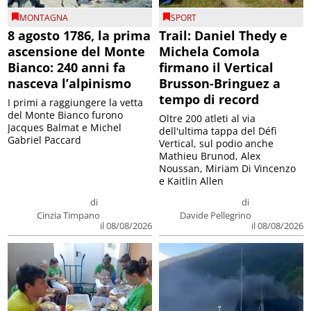
MONTAGNA
SPORT
8 agosto 1786, la prima
Trail: Daniel Thedy e
ascensione del Monte
Michela Comola
Bianco: 240 anni fa
firmano il Vertical
nasceva l’alpinismo
Brusson-Bringuez a
tempo di record
I primi a raggiungere la vetta
del Monte Bianco furono
Oltre 200 atleti al via
Jacques Balmat e Michel
dell'ultima tappa del Défì
Gabriel Paccard
Vertical, sul podio anche
Mathieu Brunod, Alex
Noussan, Miriam Di Vincenzo
e Kaitlin Allen
di
di
Cinzia Timpano
Davide Pellegrino
il 08/08/2026
il 08/08/2026