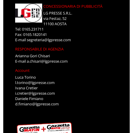
CONCESSIONARIA DI PUBBLICITÀ
LG PRESSE S.R.L.
via Festaz, 52
11100 AOSTA
Tel: 0165.231711
Fax: 0165.1820141
E-mail
segreteria@lgpresse.com
RESPONSABILE DI AGENZIA
Arianna Gori Chisari
E-mail
a.chisari@lgpresse.com
Account
Luca Torino
l.torino@lgpresse.com
Ivana Cretier
i.cretier@lgpresse.com
Daniele Fimiano
d.fimiano@lgpresse.com