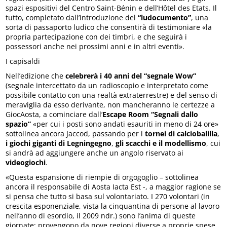
spazi espositivi del Centro Saint-Bénin e dell’Hôtel des Etats. Il
tutto, completato dall’introduzione del
“ludocumento”
, una
sorta di passaporto ludico che consentirà di testimoniare «la
propria partecipazione con dei timbri, e che seguirà i
possessori anche nei prossimi anni e in altri eventi».
I capisaldi
Nell’edizione che
celebrerà i 40 anni del “segnale Wow”
(segnale intercettato da un radioscopio e interpretato come
possibile contatto con una realtà extraterrestre) e del senso di
meraviglia da esso derivante, non mancheranno le certezze a
GiocAosta, a cominciare dall’
Escape Room “Segnali dallo
spazio”
«per cui i posti sono andati esauriti in meno di 24 ore»
sottolinea ancora Jaccod, passando per i
tornei di calciobalilla
,
i giochi giganti di Legningegno
,
gli scacchi e il modellismo
, cui
si andrà ad aggiungere anche un angolo riservato ai
videogiochi
.
«Questa espansione di riempie di orgogoglio – sottolinea
ancora il responsabile di Aosta Iacta Est -, a maggior ragione se
si pensa che tutto si basa sul volontariato. I 270 volontari (in
crescita esponenziale, vista la cinquantina di persone al lavoro
nell’anno di esordio, il 2009 ndr.) sono l’anima di queste
giornate: provengono da nove regioni diverse a proprie spese