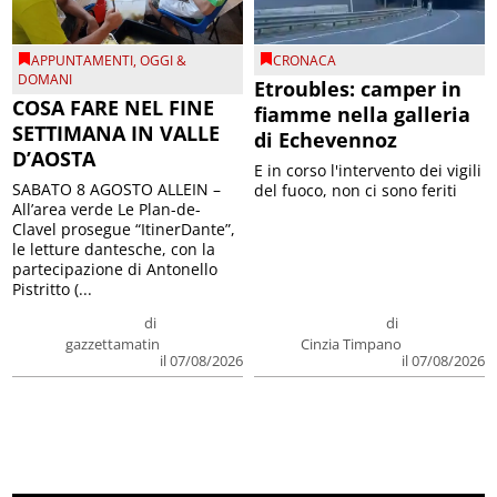
APPUNTAMENTI
,
OGGI &
CRONACA
DOMANI
Etroubles: camper in
COSA FARE NEL FINE
fiamme nella galleria
SETTIMANA IN VALLE
di Echevennoz
D’AOSTA
E in corso l'intervento dei vigili
SABATO 8 AGOSTO ALLEIN –
del fuoco, non ci sono feriti
All’area verde Le Plan-de-
Clavel prosegue “ItinerDante”,
le letture dantesche, con la
partecipazione di Antonello
Pistritto (...
di
di
gazzettamatin
Cinzia Timpano
il 07/08/2026
il 07/08/2026