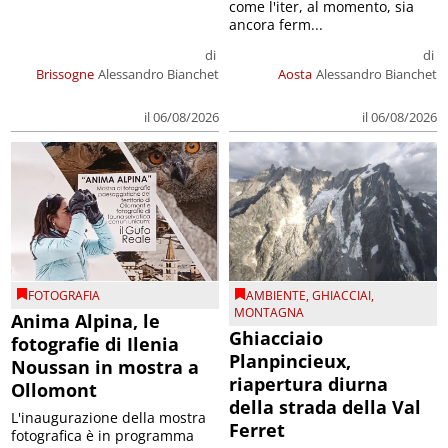
come l'iter, al momento, sia
ancora ferm...
di
di
Brissogne
Alessandro Bianchet
Aosta
Alessandro Bianchet
il 06/08/2026
il 06/08/2026
FOTOGRAFIA
AMBIENTE
,
GHIACCIAI
,
MONTAGNA
Anima Alpina, le
Ghiacciaio
fotografie di Ilenia
Planpincieux,
Noussan in mostra a
riapertura diurna
Ollomont
della strada della Val
L'inaugurazione della mostra
Ferret
fotografica è in programma