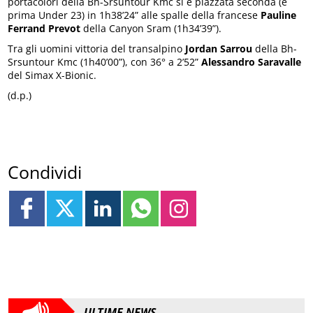
portacolori della Bh-Srsuntour Kmc si è piazzata seconda (e
prima Under 23) in 1h38’24” alle spalle della francese
Pauline
Ferrand Prevot
della Canyon Sram (1h34’39”).
Tra gli uomini vittoria del transalpino
Jordan Sarrou
della Bh-
Srsuntour Kmc (1h40’00”), con 36° a 2’52”
Alessandro Saravalle
del Simax X-Bionic.
(d.p.)
Condividi
ULTIME NEWS