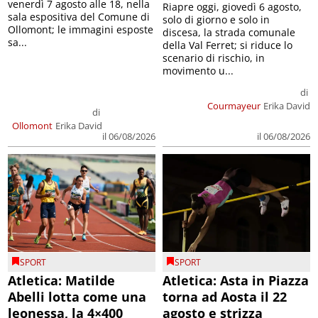
venerdì 7 agosto alle 18, nella
Riapre oggi, giovedì 6 agosto,
sala espositiva del Comune di
solo di giorno e solo in
Ollomont; le immagini esposte
discesa, la strada comunale
sa...
della Val Ferret; si riduce lo
scenario di rischio, in
movimento u...
di
Courmayeur
Erika David
di
Ollomont
Erika David
il 06/08/2026
il 06/08/2026
SPORT
SPORT
Atletica: Matilde
Atletica: Asta in Piazza
Abelli lotta come una
torna ad Aosta il 22
leonessa, la 4×400
agosto e strizza