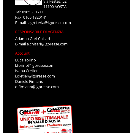
via Festaz, 52
11100 AOSTA
Tel: 0165.231711
Fax: 0165.1820141
E-mail
segreteria@lgpresse.com
RESPONSABILE DI AGENZIA
Arianna Gori Chisari
E-mail
a.chisari@lgpresse.com
Account
Luca Torino
l.torino@lgpresse.com
Ivana Cretier
i.cretier@lgpresse.com
Daniele Fimiano
d.fimiano@lgpresse.com