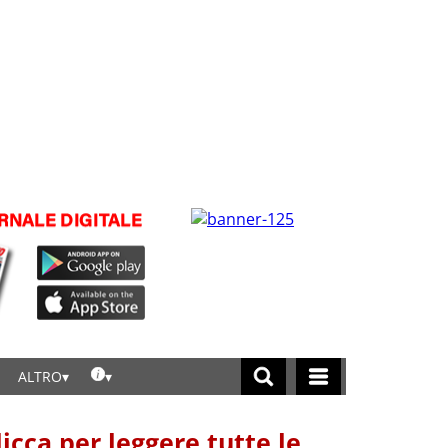
ALTRO
licca per leggere tutte le