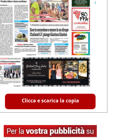
Clicca e scarica la copia