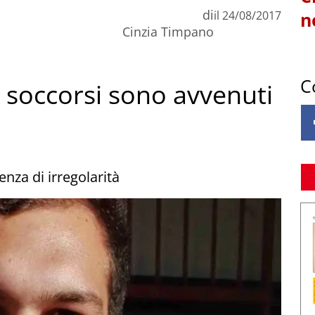
di
il
24/08/2017
n
Cinzia Timpano
C
 soccorsi sono avvenuti
enza di irregolarità