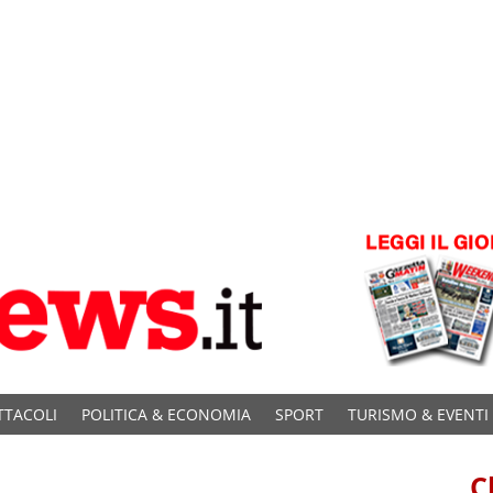
TTACOLI
POLITICA & ECONOMIA
SPORT
TURISMO & EVENTI
C