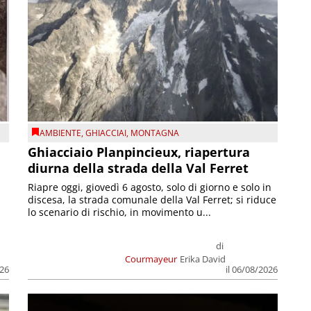
AMBIENTE
,
GHIACCIAI
,
MONTAGNA
Ghiacciaio Planpincieux, riapertura
diurna della strada della Val Ferret
Riapre oggi, giovedì 6 agosto, solo di giorno e solo in
discesa, la strada comunale della Val Ferret; si riduce
lo scenario di rischio, in movimento u...
di
Courmayeur
Erika David
026
il 06/08/2026