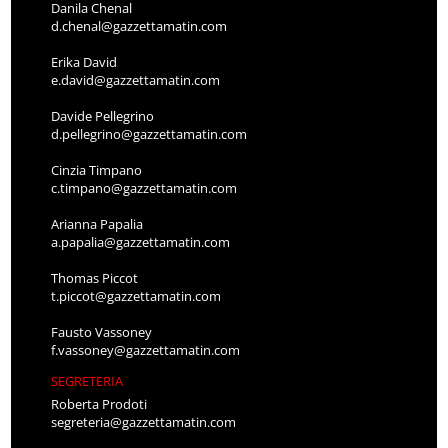
Danila Chenal
d.chenal@gazzettamatin.com
Erika David
e.david@gazzettamatin.com
Davide Pellegrino
d.pellegrino@gazzettamatin.com
Cinzia Timpano
c.timpano@gazzettamatin.com
Arianna Papalia
a.papalia@gazzettamatin.com
Thomas Piccot
t.piccot@gazzettamatin.com
Fausto Vassoney
f.vassoney@gazzettamatin.com
SEGRETERIA
Roberta Prodoti
segreteria@gazzettamatin.com