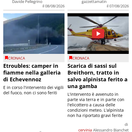
Davide Pellegrino
gazzettamatin
il 08/08/2026
il 07/08/2026
CRONACA
CRONACA
Etroubles: camper in
Scarica di sassi sul
fiamme nella galleria
Breithorn, tratto in
di Echevennoz
salvo alpinista ferito a
una gamba
E in corso l'intervento dei vigili
del fuoco, non ci sono feriti
L'intervento è avvenuto in
parte via terra e in parte con
l'elicottero a causa delle
condizioni meteo. L'alpinista
non ha riportato gravi ferite
di
cervinia
Alessandro Bianchet