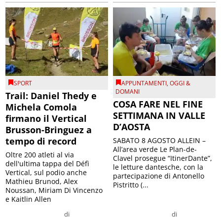
SPORT
APPUNTAMENTI
,
OGGI &
DOMANI
Trail: Daniel Thedy e
COSA FARE NEL FINE
Michela Comola
SETTIMANA IN VALLE
firmano il Vertical
D’AOSTA
Brusson-Bringuez a
tempo di record
SABATO 8 AGOSTO ALLEIN –
All’area verde Le Plan-de-
Oltre 200 atleti al via
Clavel prosegue “ItinerDante”,
dell'ultima tappa del Défì
le letture dantesche, con la
Vertical, sul podio anche
partecipazione di Antonello
Mathieu Brunod, Alex
Pistritto (...
Noussan, Miriam Di Vincenzo
e Kaitlin Allen
di
di