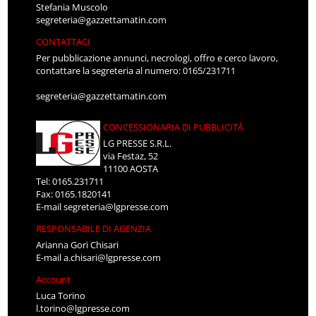
Stefania Muscolo
segreteria@gazzettamatin.com
CONTATTACI
Per pubblicazione annunci, necrologi, offro e cerco lavoro,
contattare la segreteria al numero: 0165/231711
segreteria@gazzettamatin.com
CONCESSIONARIA DI PUBBLICITÀ
LG PRESSE S.R.L.
via Festaz, 52
11100 AOSTA
Tel: 0165.231711
Fax: 0165.1820141
E-mail
segreteria@lgpresse.com
RESPONSABILE DI AGENZIA
Arianna Gori Chisari
E-mail
a.chisari@lgpresse.com
Account
Luca Torino
l.torino@lgpresse.com