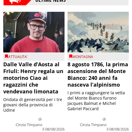
ATTUALITA'
MONTAGNA
Dalle Valle d’Aosta al
8 agosto 1786, la prima
Friuli: Henry regala un
ascensione del Monte
motorino Ciao ai
Bianco: 240 anni fa
ragazzini che
nasceva l’alpinismo
vendevano limonata
I primi a raggiungere la vetta
del Monte Bianco furono
Ondata di generosità per i tre
Jacques Balmat e Michel
giovani della provincia di
Gabriel Paccard
Udine
di
di
Cinzia Timpano
Cinzia Timpano
il 08/08/2026
il 08/08/2026