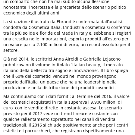
un comparto che non ha mai subito alcuna flessione
nonostante l’incertezza e la precarietà dello scenario politico
economico degli ultimi anni.
La situazione illustrata da Ebrand è confermata dall’analisi
condotta da Cosmetica Italia. L’industria cosmetica si conferma
tra le più solide e floride del Made in Italy e, sebbene si registri
una crescita nelle importazioni, esporta prodotti all’estero per
un valore pari a 2.100 milioni di euro, un record assoluto per il
settore.
Già nel 2014, le scrittrici Anna Airoldi e Gabriella Lojacono
pubblicavano il volume intitolato “Italian beauty, il mercato
italiano della bellezza tra sogno e innovazione”. Il libro spiega
che il 60% dei cosmetici venduti nel mondo provengono
proprio dall’Italia, un paese che ha una leadership nella
produzione e nella distribuzione dei prodotti cosmetici.
Ma continuiamo con i dati forniti: al termine del 2016, il valore
dei cosmetici acquistati in Italia superava i 9.900 milioni di
euro, con le vendite dirette in costante ascesa. Lo scenario
previsto per il 2017 vede un trend lineare e costante con
qualche rallentamento soprattutto nei canali di vendita
tradizionali. Il 2016 si chiude positivamente anche per i centri
estetici e i parrucchieri, che registrano rispettivamente una