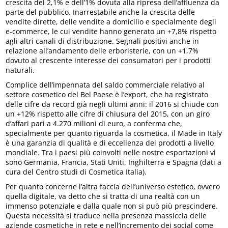
crescita del 2,1% e dell’1% dovuta alla ripresa dell’affluenza da
parte del pubblico. Inarrestabile anche la crescita delle
vendite dirette, delle vendite a domicilio e specialmente degli
e-commerce, le cui vendite hanno generato un +7,8% rispetto
agli altri canali di distribuzione. Segnali positivi anche in
relazione all’andamento delle erboristerie, con un +1,7%
dovuto al crescente interesse dei consumatori per i prodotti
naturali.
Complice dell’impennata del saldo commerciale relativo al
settore cosmetico del Bel Paese è l’export, che ha registrato
delle cifre da record già negli ultimi anni: il 2016 si chiude con
un +12% rispetto alle cifre di chiusura del 2015, con un giro
d’affari pari a 4.270 milioni di euro, a conferma che,
specialmente per quanto riguarda la cosmetica, il Made in Italy
è una garanzia di qualità e di eccellenza dei prodotti a livello
mondiale. Tra i paesi più coinvolti nelle nostre esportazioni vi
sono Germania, Francia, Stati Uniti, Inghilterra e Spagna (dati a
cura del Centro studi di Cosmetica Italia).
Per quanto concerne l’altra faccia dell’universo estetico, ovvero
quella digitale, va detto che si tratta di una realtà con un
immenso potenziale e dalla quale non si può più prescindere.
Questa necessità si traduce nella presenza massiccia delle
aziende cosmetiche in rete e nell’incremento dei social come