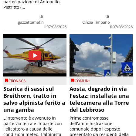
partecipazione di Antonello
Pistritto (...
di
di
gazzettamatin
Cinzia Timpano
il 07/08/2026
il 07/08/2026
CRONACA
COMUNI
Scarica di sassi sul
Aosta, degrado in via
Breithorn, tratto in
Festaz: installata una
salvo alpinista ferito a
telecamera alla Torre
una gamba
del Lebbroso
L'intervento è avvenuto in
Prime contromosse
parte via terra e in parte con
dell'amministrazione
l'elicottero a causa delle
comunale dopo l'esposto
condizioni meteo. L'alpinista
presentato da residenti della