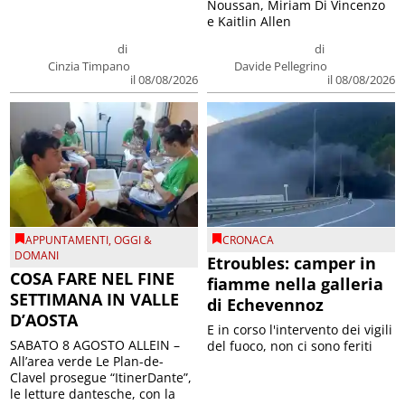
Noussan, Miriam Di Vincenzo
e Kaitlin Allen
di
di
Cinzia Timpano
Davide Pellegrino
il 08/08/2026
il 08/08/2026
APPUNTAMENTI
,
OGGI &
CRONACA
DOMANI
Etroubles: camper in
COSA FARE NEL FINE
fiamme nella galleria
SETTIMANA IN VALLE
di Echevennoz
D’AOSTA
E in corso l'intervento dei vigili
SABATO 8 AGOSTO ALLEIN –
del fuoco, non ci sono feriti
All’area verde Le Plan-de-
Clavel prosegue “ItinerDante”,
le letture dantesche, con la