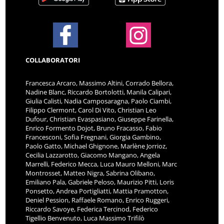
COLLABORATORI
Francesca Arcaro, Massimo Altini, Corrado Bellora,
Nadine Blanc, Riccardo Bortolotti, Manila Calipari,
Giulia Calisti, Nadia Camposaragna, Paolo Ciambi,
Filippo Clermont, Carol Di Vito, Christian Leo
Dufour, Christian Evaspasiano, Giuseppe Farinella,
Enrico Formento Dojot, Bruno Fracasso, Fabio
Francesconi, Sofia Fregnani, Giorgia Gambino,
Paolo Gatto, Michael Ghignone, Marlène Jorrioz,
Cecilia Lazzarotto, Giacomo Mangano, Angela
Marrelli, Federico Mecca, Luca Mauro Melloni, Marc
Montrosset, Matteo Nigra, Sabrina Olibano,
Emiliano Pala, Gabriele Peloso, Maurizio Pitti, Loris
Ponsetto, Andrea Portigliatti, Mattia Pramotton,
Deniel Pession, Raffaele Romano, Enrico Ruggeri,
Riccardo Savoye, Federica Tercinod, Federico
Tigellio Benvenuto, Luca Massimo Trifilò