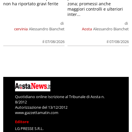
non ha riportato gravi ferite
zona; promessi anche
maggiori controlli e ulteriori
inter...
di
di
cervinia
Alessandro Bianchet
Aosta
Alessandro Bianchet
il 07/08/2026
il 07/08/2026
Quotidiano online Iscrizione al Tribunale di Aosta n.
8/2012
Autorizzazione del 13/12/2012
www.gazzettamatin.com
Editore
LG PRESSE S.R.L.