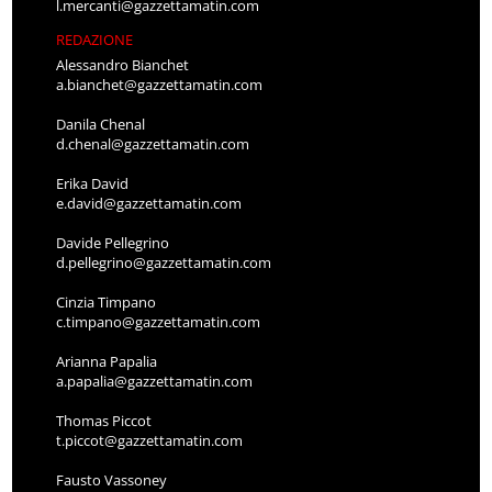
l.mercanti@gazzettamatin.com
REDAZIONE
Alessandro Bianchet
a.bianchet@gazzettamatin.com
Danila Chenal
d.chenal@gazzettamatin.com
Erika David
e.david@gazzettamatin.com
Davide Pellegrino
d.pellegrino@gazzettamatin.com
Cinzia Timpano
c.timpano@gazzettamatin.com
Arianna Papalia
a.papalia@gazzettamatin.com
Thomas Piccot
t.piccot@gazzettamatin.com
Fausto Vassoney