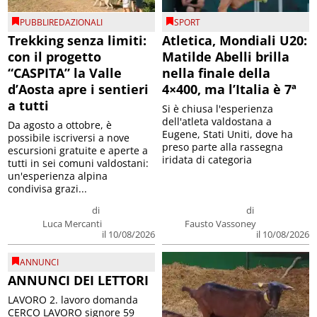
PUBBLIREDAZIONALI
SPORT
Trekking senza limiti:
Atletica, Mondiali U20:
con il progetto
Matilde Abelli brilla
“CASPITA” la Valle
nella finale della
d’Aosta apre i sentieri
4×400, ma l’Italia è 7ª
a tutti
Si è chiusa l'esperienza
dell'atleta valdostana a
Da agosto a ottobre, è
Eugene, Stati Uniti, dove ha
possibile iscriversi a nove
preso parte alla rassegna
escursioni gratuite e aperte a
iridata di categoria
tutti in sei comuni valdostani:
un'esperienza alpina
condivisa grazi...
di
di
Luca Mercanti
Fausto Vassoney
il 10/08/2026
il 10/08/2026
ANNUNCI
ANNUNCI DEI LETTORI
LAVORO 2. lavoro domanda
CERCO LAVORO signore 59