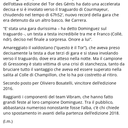
dell’ottava edizione del Tor des Génts ha dato una accelerata
decisa e si è involato verso il traguardo di Courmayeur,
chiudendo nel tempo di 67h52′, nuovo record della gara che
era detenuto da un altro basco, Ike Carrera.
“E’ stata una gara durissima – ha detto Dominguez sul
traguardo -, un testa a testa incredibile tra me e Franco (Collé,
ndr), deciso nel finale a sorpresa. Onore a lui”.
Amareggiato il valdostano (“questo è il Tor”), che aveva preso
decisamente la testa a due terzi di gara e si stava involando
verso il traguardo, dove era atteso nella notte. Ma il campione
di Gressoney è stato vittima di una crisi di stanchezza, tanto da
bruciare tutto il vantaggio che aveva ed essere superato nella
salita al Colle di Champillon, che lo ha poi costretto al ritiro.
Secondo posto per Oliviero Bosatelli, vincitore dell’edizione
2016.
Raggianti i componenti del team Vibram, che hanno fatto
grandi feste al loro campione Dominguez. Tra il pubblico,
abbastanza numeroso nonostante fosse l’alba, c’è chi chiede
uno spostamento in avanti della partenza dell’edizione 2018.
(l.m.)