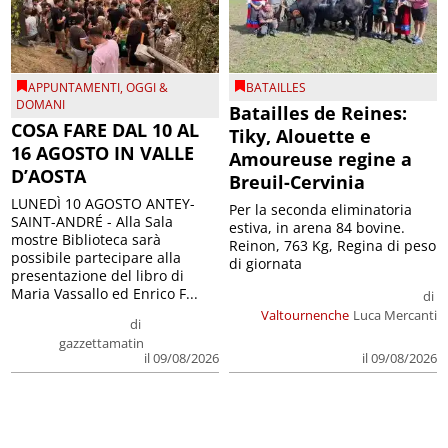
APPUNTAMENTI
,
OGGI &
BATAILLES
DOMANI
Batailles de Reines:
COSA FARE DAL 10 AL
Tiky, Alouette e
16 AGOSTO IN VALLE
Amoureuse regine a
D’AOSTA
Breuil-Cervinia
LUNEDÌ 10 AGOSTO ANTEY-
Per la seconda eliminatoria
SAINT-ANDRÉ - Alla Sala
estiva, in arena 84 bovine.
mostre Biblioteca sarà
Reinon, 763 Kg, Regina di peso
possibile partecipare alla
di giornata
presentazione del libro di
Maria Vassallo ed Enrico F...
di
Valtournenche
Luca Mercanti
di
gazzettamatin
il 09/08/2026
il 09/08/2026