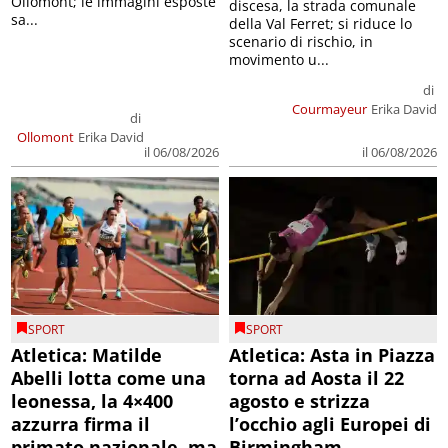
Ollomont; le immagini esposte
discesa, la strada comunale
sa...
della Val Ferret; si riduce lo
scenario di rischio, in
movimento u...
di
Courmayeur
Erika David
di
Ollomont
Erika David
il 06/08/2026
il 06/08/2026
SPORT
SPORT
Atletica: Matilde
Atletica: Asta in Piazza
Abelli lotta come una
torna ad Aosta il 22
leonessa, la 4×400
agosto e strizza
azzurra firma il
l’occhio agli Europei di
primato nazionale, ma
Birmingham