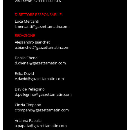
via Festaz, 52 11100 AOSTA
DIRETTORE RESPONSABILE
Luca Mercanti
l.mercanti@gazzettamatin.com
REDAZIONE
Alessandro Bianchet
a.bianchet@gazzettamatin.com
Danila Chenal
d.chenal@gazzettamatin.com
Erika David
e.david@gazzettamatin.com
Davide Pellegrino
d.pellegrino@gazzettamatin.com
Cinzia Timpano
c.timpano@gazzettamatin.com
Arianna Papalia
a.papalia@gazzettamatin.com