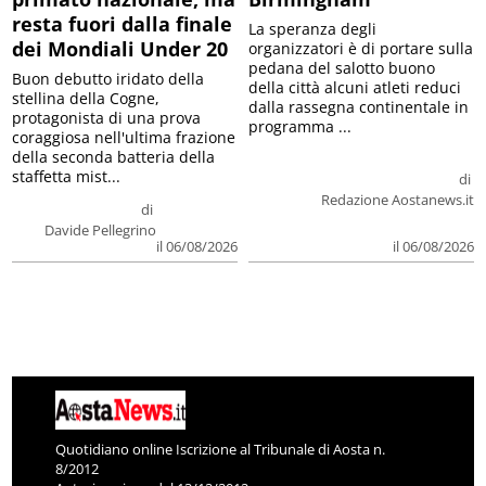
resta fuori dalla finale
La speranza degli
dei Mondiali Under 20
organizzatori è di portare sulla
pedana del salotto buono
Buon debutto iridato della
della città alcuni atleti reduci
stellina della Cogne,
dalla rassegna continentale in
protagonista di una prova
programma ...
coraggiosa nell'ultima frazione
della seconda batteria della
staffetta mist...
di
Redazione Aostanews.it
di
Davide Pellegrino
il 06/08/2026
il 06/08/2026
Quotidiano online Iscrizione al Tribunale di Aosta n.
8/2012