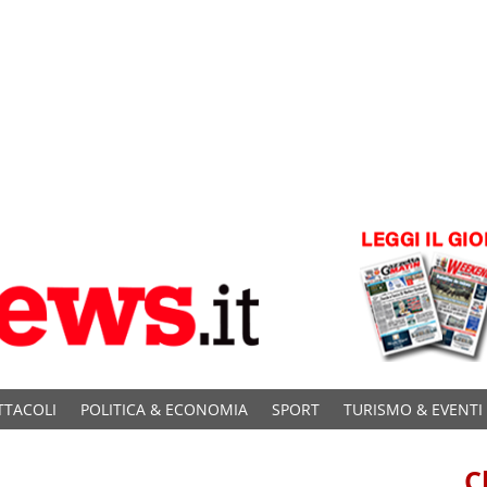
TTACOLI
POLITICA & ECONOMIA
SPORT
TURISMO & EVENTI
C