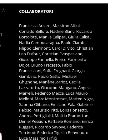
ITÀ
COLLABORATORI
L.
Francesca Arcaro, Massimo Altini,
Corrado Bellora, Nadine Blanc, Riccardo
11
Bortolotti, Manila Calipari, Giulia Calisti,
Nadia Camposaragna, Paolo Ciambi,
m
Filippo Clermont, Carol Di Vito, Christian
Leo Dufour, Christian Evaspasiano,
Giuseppe Farinella, Enrico Formento
Dojot, Bruno Fracasso, Fabio
Francesconi, Sofia Fregnani, Giorgia
Gambino, Paolo Gatto, Michael
Ghignone, Marlène Jorrioz, Cecilia
Lazzarotto, Giacomo Mangano, Angela
Marrelli, Federico Mecca, Luca Mauro
Melloni, Marc Montrosset, Matteo Nigra,
Sabrina Olibano, Emiliano Pala, Gabriele
Peloso, Maurizio Pitti, Loris Ponsetto,
Andrea Portigliatti, Mattia Pramotton,
Deniel Pession, Raffaele Romano, Enrico
Ruggeri, Riccardo Savoye, Federica
Tercinod, Federico Tigellio Benvenuto,
Luca Massimo Trifilò