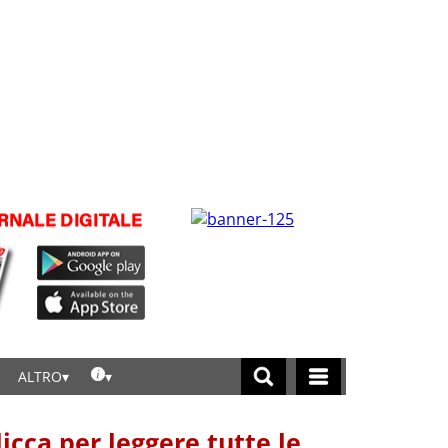
ALTRO
licca per leggere tutte le