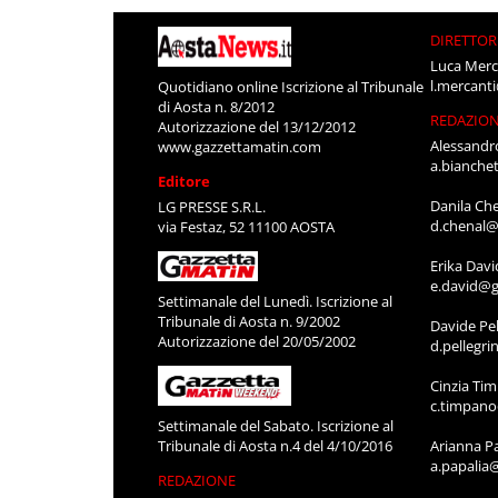
DIRETTOR
Luca Merc
l.mercant
Quotidiano online Iscrizione al Tribunale
di Aosta n. 8/2012
REDAZIO
Autorizzazione del 13/12/2012
Alessandr
www.gazzettamatin.com
a.bianche
Editore
Danila Ch
LG PRESSE S.R.L.
d.chenal@
via Festaz, 52 11100 AOSTA
Erika Davi
e.david@g
Settimanale del Lunedì. Iscrizione al
Tribunale di Aosta n. 9/2002
Davide Pel
Autorizzazione del 20/05/2002
d.pellegr
Cinzia Ti
c.timpan
Settimanale del Sabato. Iscrizione al
Tribunale di Aosta n.4 del 4/10/2016
Arianna P
a.papalia
REDAZIONE