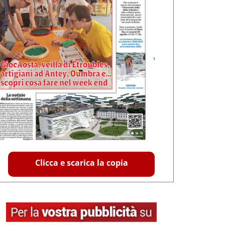
Clicca e scarica la copia