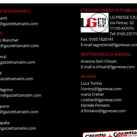
CONCESSIONARIA DI PUBBLIC
E RESPONSABILE
LG PRESSE S.R.
anti
via Festaz, 52
i@gazzettamatin.com
11100 AOSTA
NE
Tel: 0165.2317
Fax: 0165.1820141
o Bianchet
E-mail
segreteria@lgpresse.co
t@gazzettamatin.com
RESPONSABILE DI AGENZIA
enal
Arianna Gori Chisari
gazzettamatin.com
E-mail
a.chisari@lgpresse.com
d
Account
azzettamatin.com
Luca Torino
l.torino@lgpresse.com
legrino
Ivana Cretier
ino@gazzettamatin.com
i.cretier@lgpresse.com
Daniele Fimiano
mpano
d.fimiano@lgpresse.com
o@gazzettamatin.com
apalia
@gazzettamatin.com