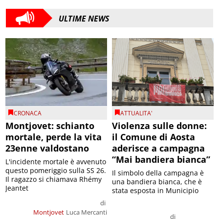
ULTIME NEWS
CRONACA
ATTUALITA'
Montjovet: schianto
Violenza sulle donne:
mortale, perde la vita
il Comune di Aosta
23enne valdostano
aderisce a campagna
“Mai bandiera bianca”
L'incidente mortale è avvenuto
questo pomeriggio sulla SS 26.
Il simbolo della campagna è
Il ragazzo si chiamava Rhémy
una bandiera bianca, che è
Jeantet
stata esposta in Municipio
di
Montjovet
Luca Mercanti
di