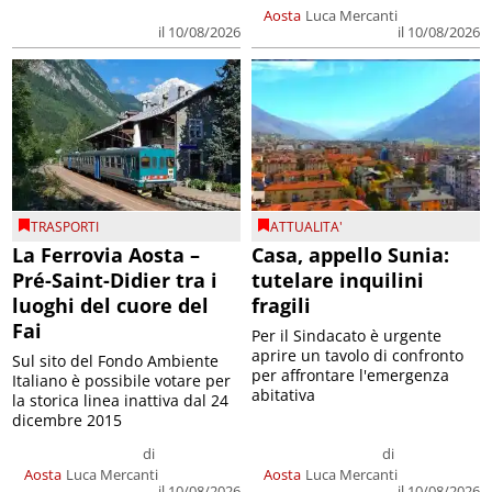
Aosta
Luca Mercanti
il 10/08/2026
il 10/08/2026
TRASPORTI
ATTUALITA'
La Ferrovia Aosta –
Casa, appello Sunia:
Pré-Saint-Didier tra i
tutelare inquilini
luoghi del cuore del
fragili
Fai
Per il Sindacato è urgente
aprire un tavolo di confronto
Sul sito del Fondo Ambiente
per affrontare l'emergenza
Italiano è possibile votare per
abitativa
la storica linea inattiva dal 24
dicembre 2015
di
di
Aosta
Luca Mercanti
Aosta
Luca Mercanti
il 10/08/2026
il 10/08/2026