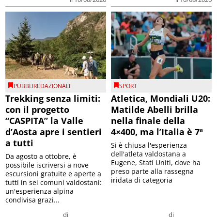
PUBBLIREDAZIONALI
SPORT
Trekking senza limiti:
Atletica, Mondiali U20:
con il progetto
Matilde Abelli brilla
“CASPITA” la Valle
nella finale della
d’Aosta apre i sentieri
4×400, ma l’Italia è 7ª
a tutti
Si è chiusa l'esperienza
dell'atleta valdostana a
Da agosto a ottobre, è
Eugene, Stati Uniti, dove ha
possibile iscriversi a nove
preso parte alla rassegna
escursioni gratuite e aperte a
iridata di categoria
tutti in sei comuni valdostani:
un'esperienza alpina
condivisa grazi...
di
di