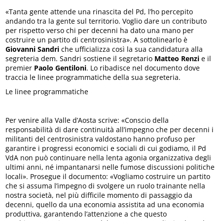
«Tanta gente attende una rinascita del Pd, l’ho percepito
andando tra la gente sul territorio. Voglio dare un contributo
per rispetto verso chi per decenni ha dato una mano per
costruire un partito di centrosinistra». A sottolinearlo è
Giovanni Sandri
che ufficializza così la sua candidatura alla
segreteria dem. Sandri sostiene il segretario
Matteo Renzi
e il
premier
Paolo Gentiloni
. Lo ribadisce nel documento dove
traccia le linee programmatiche della sua segreteria.
Le linee programmatiche
Per venire alla Valle d’Aosta scrive: «Conscio della
responsabilità di dare continuità all’impegno che per decenni i
militanti del centrosinistra valdostano hanno profuso per
garantire i progressi economici e sociali di cui godiamo, il Pd
VdA non può continuare nella lenta agonia organizzativa degli
ultimi anni, né impantanarsi nelle fumose discussioni politiche
locali». Prosegue il documento: «Vogliamo costruire un partito
che si assuma l’impegno di svolgere un ruolo trainante nella
nostra società, nel più difficile momento di passaggio da
decenni, quello da una economia assistita ad una economia
produttiva, garantendo l’attenzione a che questo