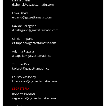
Danila Chenal
d.chenal@gazzettamatin.com
Erika David
e.david@gazzettamatin.com
Davide Pellegrino
d.pellegrino@gazzettamatin.com
Cinzia Timpano
c.timpano@gazzettamatin.com
Arianna Papalia
a.papalia@gazzettamatin.com
Thomas Piccot
t.piccot@gazzettamatin.com
Fausto Vassoney
f.vassoney@gazzettamatin.com
SEGRETERIA
Roberta Prodoti
segreteria@gazzettamatin.com