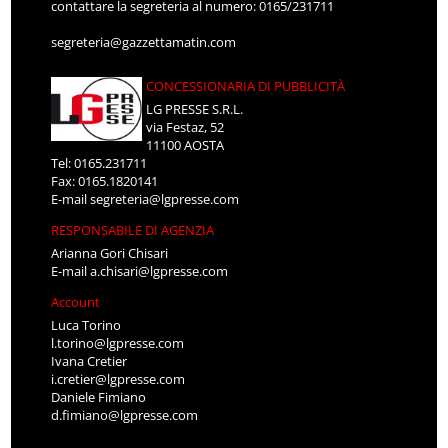
contattare la segreteria al numero: 0165/231711
segreteria@gazzettamatin.com
CONCESSIONARIA DI PUBBLICITÀ
LG PRESSE S.R.L.
via Festaz, 52
11100 AOSTA
Tel: 0165.231711
Fax: 0165.1820141
E-mail
segreteria@lgpresse.com
RESPONSABILE DI AGENZIA
Arianna Gori Chisari
E-mail
a.chisari@lgpresse.com
Account
Luca Torino
l.torino@lgpresse.com
Ivana Cretier
i.cretier@lgpresse.com
Daniele Fimiano
d.fimiano@lgpresse.com