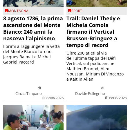
MONTAGNA
SPORT
8 agosto 1786, la prima
Trail: Daniel Thedy e
ascensione del Monte
Michela Comola
Bianco: 240 anni fa
firmano il Vertical
nasceva l’alpinismo
Brusson-Bringuez a
tempo di record
I primi a raggiungere la vetta
del Monte Bianco furono
Oltre 200 atleti al via
Jacques Balmat e Michel
dell'ultima tappa del Défì
Gabriel Paccard
Vertical, sul podio anche
Mathieu Brunod, Alex
Noussan, Miriam Di Vincenzo
e Kaitlin Allen
di
di
Cinzia Timpano
Davide Pellegrino
il 08/08/2026
il 08/08/2026