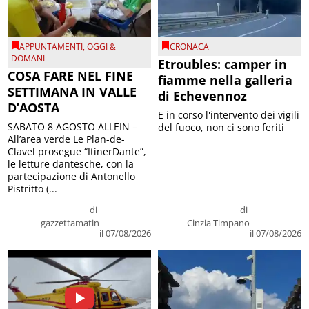
APPUNTAMENTI
,
OGGI &
CRONACA
DOMANI
Etroubles: camper in
COSA FARE NEL FINE
fiamme nella galleria
SETTIMANA IN VALLE
di Echevennoz
D’AOSTA
E in corso l'intervento dei vigili
SABATO 8 AGOSTO ALLEIN –
del fuoco, non ci sono feriti
All’area verde Le Plan-de-
Clavel prosegue “ItinerDante”,
le letture dantesche, con la
partecipazione di Antonello
Pistritto (...
di
di
gazzettamatin
Cinzia Timpano
il 07/08/2026
il 07/08/2026