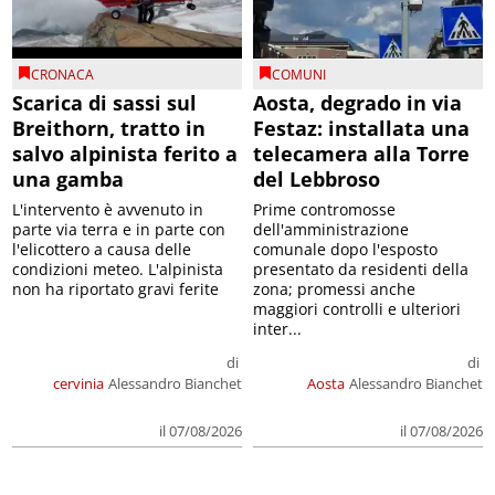
CRONACA
COMUNI
Scarica di sassi sul
Aosta, degrado in via
Breithorn, tratto in
Festaz: installata una
salvo alpinista ferito a
telecamera alla Torre
una gamba
del Lebbroso
L'intervento è avvenuto in
Prime contromosse
parte via terra e in parte con
dell'amministrazione
l'elicottero a causa delle
comunale dopo l'esposto
condizioni meteo. L'alpinista
presentato da residenti della
non ha riportato gravi ferite
zona; promessi anche
maggiori controlli e ulteriori
inter...
di
di
cervinia
Alessandro Bianchet
Aosta
Alessandro Bianchet
il 07/08/2026
il 07/08/2026