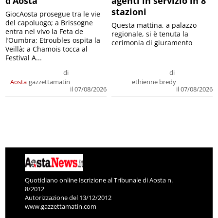
d’Aosta
agenti in servizio in 8
stazioni
GiocAosta prosegue tra le vie
del capoluogo; a Brissogne
Questa mattina, a palazzo
entra nel vivo la Feta de
regionale, si è tenuta la
l’Oumbra; Etroubles ospita la
cerimonia di giuramento
Veillà; a Chamois tocca al
Festival A...
di
di
Aosta
gazzettamatin
ethienne bredy
il 07/08/2026
il 07/08/2026
Quotidiano online Iscrizione al Tribunale di Aosta n.
8/2012
Autorizzazione del 13/12/2012
www.gazzettamatin.com