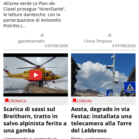
All’area verde Le Plan-de-
Clavel prosegue “ItinerDante”,
le letture dantesche, con la
partecipazione di Antonello
Pistritto (...
di
di
gazzettamatin
Cinzia Timpano
il 07/08/2026
il 07/08/2026
CRONACA
COMUNI
Scarica di sassi sul
Aosta, degrado in via
Breithorn, tratto in
Festaz: installata una
salvo alpinista ferito a
telecamera alla Torre
una gamba
del Lebbroso
L'intervento è avvenuto in
Prime contromosse