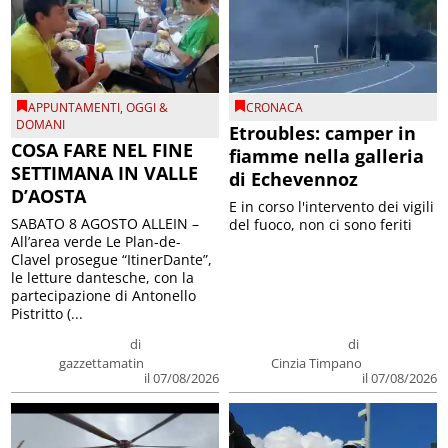
APPUNTAMENTI
,
OGGI &
CRONACA
DOMANI
Etroubles: camper in
COSA FARE NEL FINE
fiamme nella galleria
SETTIMANA IN VALLE
di Echevennoz
D’AOSTA
E in corso l'intervento dei vigili
SABATO 8 AGOSTO ALLEIN –
del fuoco, non ci sono feriti
All’area verde Le Plan-de-
Clavel prosegue “ItinerDante”,
le letture dantesche, con la
partecipazione di Antonello
Pistritto (...
di
di
gazzettamatin
Cinzia Timpano
il 07/08/2026
il 07/08/2026