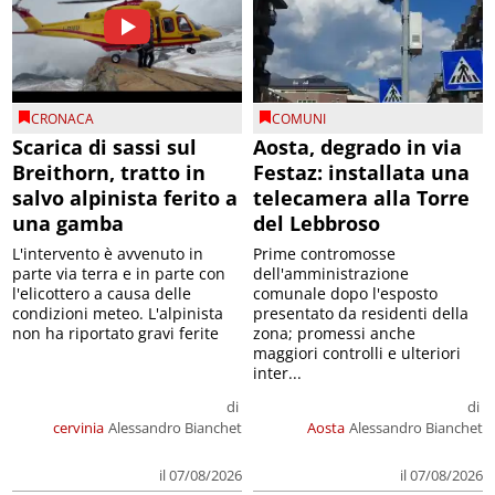
CRONACA
COMUNI
Scarica di sassi sul
Aosta, degrado in via
Breithorn, tratto in
Festaz: installata una
salvo alpinista ferito a
telecamera alla Torre
una gamba
del Lebbroso
L'intervento è avvenuto in
Prime contromosse
parte via terra e in parte con
dell'amministrazione
l'elicottero a causa delle
comunale dopo l'esposto
condizioni meteo. L'alpinista
presentato da residenti della
non ha riportato gravi ferite
zona; promessi anche
maggiori controlli e ulteriori
inter...
di
di
cervinia
Alessandro Bianchet
Aosta
Alessandro Bianchet
il 07/08/2026
il 07/08/2026