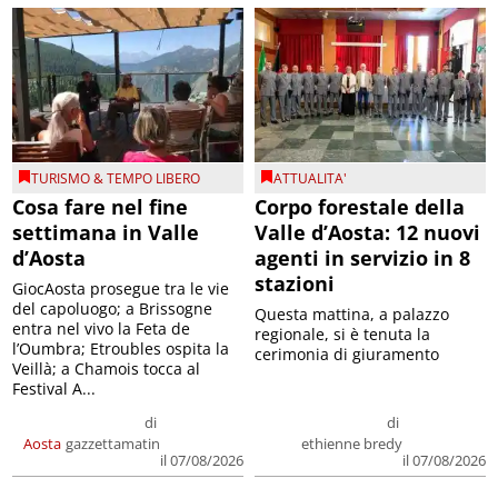
TURISMO & TEMPO LIBERO
ATTUALITA'
Cosa fare nel fine
Corpo forestale della
settimana in Valle
Valle d’Aosta: 12 nuovi
d’Aosta
agenti in servizio in 8
stazioni
GiocAosta prosegue tra le vie
del capoluogo; a Brissogne
Questa mattina, a palazzo
entra nel vivo la Feta de
regionale, si è tenuta la
l’Oumbra; Etroubles ospita la
cerimonia di giuramento
Veillà; a Chamois tocca al
Festival A...
di
di
Aosta
gazzettamatin
ethienne bredy
il 07/08/2026
il 07/08/2026