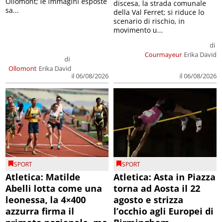
Ollomont; le immagini esposte
discesa, la strada comunale
sa...
della Val Ferret; si riduce lo
scenario di rischio, in
movimento u...
di
Courmayeur
Erika David
di
Ollomont
Erika David
il 06/08/2026
il 06/08/2026
SPORT
SPORT
Atletica: Matilde
Atletica: Asta in Piazza
Abelli lotta come una
torna ad Aosta il 22
leonessa, la 4×400
agosto e strizza
azzurra firma il
l’occhio agli Europei di