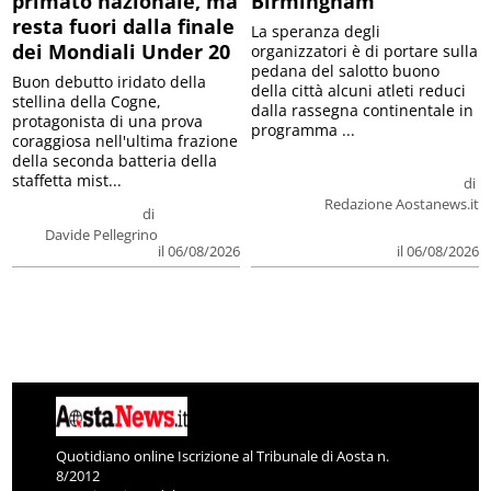
primato nazionale, ma
Birmingham
resta fuori dalla finale
La speranza degli
dei Mondiali Under 20
organizzatori è di portare sulla
pedana del salotto buono
Buon debutto iridato della
della città alcuni atleti reduci
stellina della Cogne,
dalla rassegna continentale in
protagonista di una prova
programma ...
coraggiosa nell'ultima frazione
della seconda batteria della
staffetta mist...
di
Redazione Aostanews.it
di
Davide Pellegrino
il 06/08/2026
il 06/08/2026
Quotidiano online Iscrizione al Tribunale di Aosta n.
8/2012