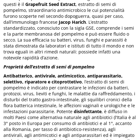
questi è il
Grapefruit Seed Extract
, estratto di semi di
pompelmo, straordinario antimicrobico le cui potenzialità
furono scoperte nel secondo dopoguerra, quasi per caso,
dall’immunologo francese
Jacop Harich
. L’estratto
standardizzato, conosciuto con la sigla GSE, comprende i semi
e la parte membranosa del pompelmo e può essere fluido o
secco. La sua efficacia su batteri, virus, funghi e parassiti è
stata dimostrata da laboratori e istituti di tutto il mondo e non
trova eguali in altri rimedi naturali: possiede infatti una
notevole rapidità d’azione.
Proprietà dell’estratto di semi di pompelmo
Antibatterico, antivirale, antimicotico, antiparassitario,
selettivo, riparatore e citoprottetivo
, l’estratto di semi di
pompelmo è indicato per contrastare le infezioni da batteri,
protozoi, virus, lieviti e funghi, le malattie da raffreddamento, i
disturbi del tratto gastro-intestinale, gli squilibri cronici della
flora batterica intestinale, le affezioni vaginali e urologiche e le
infestazioni parassitarie. Potente
disinfettante
, è diffuso in
molti Paesi come alternativa naturale agli antibiotici (l’Italia è al
3° posto in Europa per consumo di antibiotici e al 1°, accanto
alla Romania, per tasso di antibiotico-resistenza), agli
antivirali, agli antimicotici e agli antiparassitari ed è impiegato