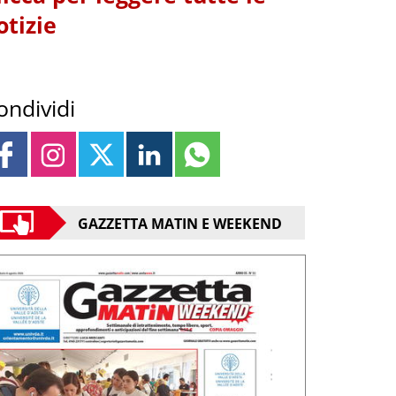
otizie
ondividi
GAZZETTA MATIN E WEEKEND