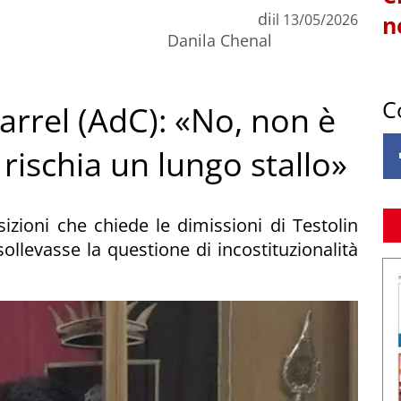
di
il
13/05/2026
n
Danila Chenal
C
arrel (AdC): «No, non è
 rischia un lungo stallo»
izioni che chiede le dimissioni di Testolin
ollevasse la questione di incostituzionalità