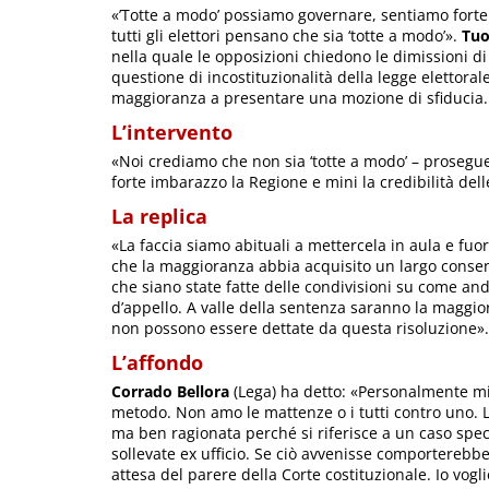
«’Totte a modo’ possiamo governare, sentiamo forte 
tutti gli elettori pensano che sia ‘totte a modo’».
Tuo
nella quale le opposizioni chiedono le dimissioni di 
questione di incostituzionalità della legge elettoral
maggioranza a presentare una mozione di sfiducia. 
L’intervento
«Noi crediamo che non sia ‘totte a modo’ – prosegue
forte imbarazzo la Regione e mini la credibilità dell
La replica
«La faccia siamo abituali a mettercela in aula e fuori
che la maggioranza abbia acquisito un largo consens
che siano state fatte delle condivisioni su come and
d’appello. A valle della sentenza saranno la maggior
non possono essere dettate da questa risoluzione».
L’affondo
Corrado Bellora
(Lega) ha detto: «Personalmente mi 
metodo. Non amo le mattenze o i tutti contro uno. L
ma ben ragionata perché si riferisce a un caso speci
sollevate ex ufficio. Se ciò avvenisse comporterebbe
attesa del parere della Corte costituzionale. Io vog