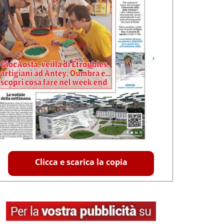
Clicca e scarica la copia