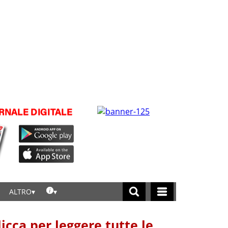
ALTRO
licca per leggere tutte le