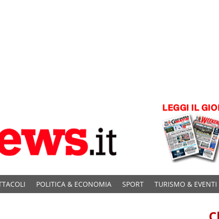
TTACOLI
POLITICA & ECONOMIA
SPORT
TURISMO & EVENTI
C