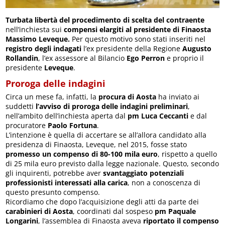
Turbata libertà del procedimento di scelta del contraente
nell’inchiesta sui
compensi elargiti al presidente di Finaosta
Massimo Leveque.
Per questo motivo sono stati inseriti nel
registro degli indagati
l’ex presidente della Regione
Augusto
Rollandin
, l’ex assessore al Bilancio
Ego Perron
e proprio il
presidente
Leveque
.
Proroga delle indagini
Circa un mese fa, infatti, la
procura di Aosta
ha inviato ai
suddetti
l’avviso di proroga delle indagini preliminari
,
nell’ambito dell’inchiesta aperta dal
pm Luca Ceccanti
e dal
procuratore
Paolo Fortuna
.
L’intenzione è quella di accertare se all’allora candidato alla
presidenza di Finaosta, Leveque, nel 2015, fosse stato
promesso un compenso di 80-100 mila euro
, rispetto a quello
di 25 mila euro previsto dalla legge nazionale. Questo, secondo
gli inquirenti, potrebbe aver
svantaggiato potenziali
professionisti interessati alla carica
, non a conoscenza di
questo presunto compenso.
Ricordiamo che dopo l’acquisizione degli atti da parte dei
carabinieri di Aosta
, coordinati dal sospeso
pm Paquale
Longarini
, l’assemblea di Finaosta aveva
riportato il compenso