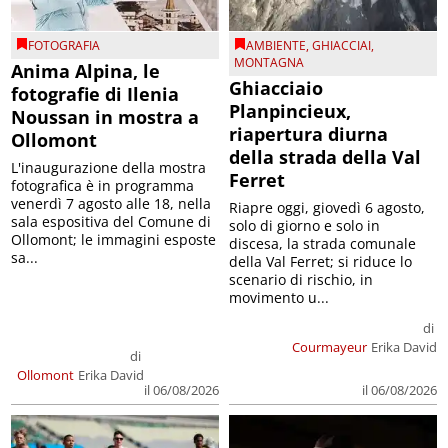
FOTOGRAFIA
AMBIENTE
,
GHIACCIAI
,
MONTAGNA
Anima Alpina, le
Ghiacciaio
fotografie di Ilenia
Planpincieux,
Noussan in mostra a
riapertura diurna
Ollomont
della strada della Val
L'inaugurazione della mostra
Ferret
fotografica è in programma
venerdì 7 agosto alle 18, nella
Riapre oggi, giovedì 6 agosto,
sala espositiva del Comune di
solo di giorno e solo in
Ollomont; le immagini esposte
discesa, la strada comunale
sa...
della Val Ferret; si riduce lo
scenario di rischio, in
movimento u...
di
Courmayeur
Erika David
di
Ollomont
Erika David
il 06/08/2026
il 06/08/2026