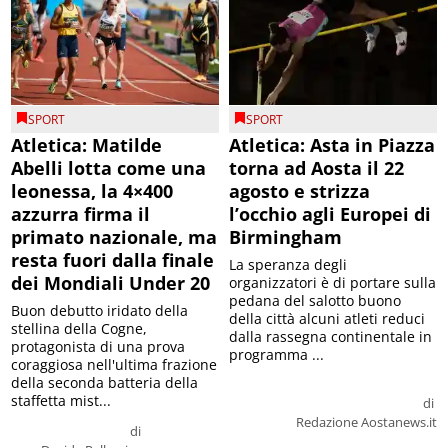
SPORT
SPORT
Atletica: Matilde
Atletica: Asta in Piazza
Abelli lotta come una
torna ad Aosta il 22
leonessa, la 4×400
agosto e strizza
azzurra firma il
l’occhio agli Europei di
primato nazionale, ma
Birmingham
resta fuori dalla finale
La speranza degli
dei Mondiali Under 20
organizzatori è di portare sulla
pedana del salotto buono
Buon debutto iridato della
della città alcuni atleti reduci
stellina della Cogne,
dalla rassegna continentale in
protagonista di una prova
programma ...
coraggiosa nell'ultima frazione
della seconda batteria della
staffetta mist...
di
Redazione Aostanews.it
di