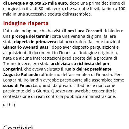
di Leveque a quota 25 mila euro
, dopo una prima decisione di
elargire la cifra di 80 mila euro, che sarebbe lievitata fino a 100
mila in una successiva seduta dell’assemblea.
Indagine riaperta
L’attuale indagine, che ha visto il
pm Luca Ceccanti
richiedere
una
proroga dei termini
circa una ventina di giorni fa, era
stata
riaperta in primavera
dal procuratore facente funzioni
Giancarlo Avenati Bassi
, dopo aver disposto perquisizioni e
acquisizioni di documenti in Finaosta. L’indagine originaria,
nata da alcune intercettazioni predisposte dalla procura di
Torino, invece, era stata
archiviata su richiesta del pm
Longarini
, che aveva valutato il
ruolo dell’ex presidente
Augusto Rollandin
all’interno dell’assemblea di Finaosta. Per
Longarini, Rollandin avrebbe preso parte alle assemblee come
socio di Finaosta
, quindi da privato cittadino, e non come
presidente della Giunta. Questo non avrebbe consentito la
contestazione di reati contro la pubblica amministrazione.
(al.bi.)
Condividi