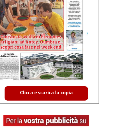
Clicca e scarica la copia