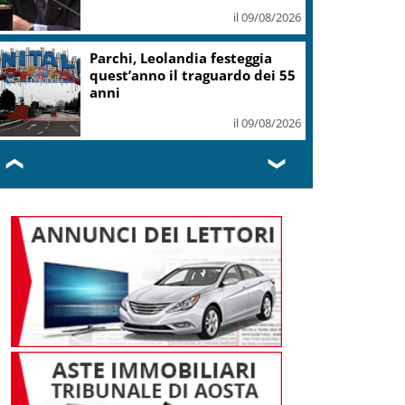
il 09/08/2026
Parchi, Leolandia festeggia
quest’anno il traguardo dei 55
anni
il 09/08/2026
❮
❯