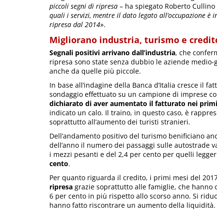
piccoli segni di ripresa
– ha spiegato Roberto Cullino
quali i servizi, mentre il dato legato all’occupazione è
ripresa dal 2014
».
Migliorano industria, turismo e credit
Segnali positivi arrivano dall’industria
, che conferm
ripresa sono state senza dubbio le aziende medio-g
anche da quelle più piccole.
In base all’indagine della Banca d’Italia cresce il fa
sondaggio effettuato su un campione di imprese con 
dichiarato di aver aumentato il fatturato nei primi
indicato un calo. Il traino, in questo caso, è rappre
soprattutto all’aumento dei turisti stranieri.
Dell’andamento positivo del turismo benificiano anch
dell’anno il numero dei passaggi sulle autostrade v
i mezzi pesanti e del 2,4 per cento per quelli legger
cento
.
Per quanto riguarda il credito, i primi mesi del 20
ripresa
grazie soprattutto alle famiglie, che hanno 
6 per cento in più rispetto allo scorso anno. Si riduc
hanno fatto riscontrare un aumento della liquidità.