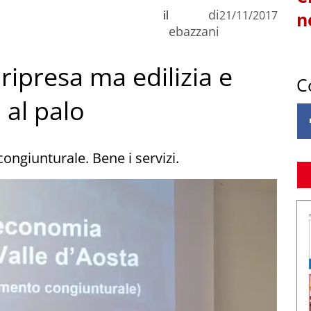
di
il
21/11/2017
n
ebazzani
 ripresa ma edilizia e
C
 al palo
congiunturale. Bene i servizi.