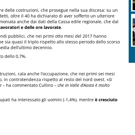
re delle costruzioni, che prosegue nella sua discesa: su un
i, oltre il 40 ha dichiarato di aver sofferto un ulteriore
stimoniata anche dai dati della Cassa edile regionale, che dal
avoratori e delle ore lavorate
.
andi pubblici, che nei primi otto mesi del 2017 hanno
sia quasi il triplo rispetto allo stesso periodo dello scorso
edia dell’ultimo decennio.
o dello 0,7%.
struzioni, cala anche l’occupazione, che nei primi sei mesi
, in controtendenza rispetto al resto del nord ovest. «
Si
e
– ha commentato Cullino –
che in Valle d’Aosta è molto
cupati ha interessato gli uomini (-1,4%), mentre
è cresciuto