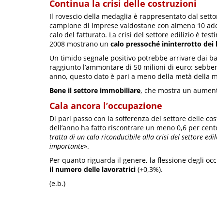
Continua la crisi delle costruzioni
Il rovescio della medaglia è rappresentato dal setto
campione di imprese valdostane con almeno 10 addett
calo del fatturato. La crisi del settore edilizio è te
2008 mostrano un
calo pressoché ininterrotto dei l
Un timido segnale positivo potrebbe arrivare dai b
raggiunto l’ammontare di 50 milioni di euro: sebbene 
anno, questo dato è pari a meno della metà della m
Bene il settore immobiliare
, che mostra un aument
Cala ancora l’occupazione
Di pari passo con la sofferenza del settore delle co
dell’anno ha fatto riscontrare un meno 0,6 per cento
tratta di un calo riconducibile alla crisi del settore edil
importante
».
Per quanto riguarda il genere, la flessione degli oc
il numero delle lavoratrici
(+0,3%).
(e.b.)