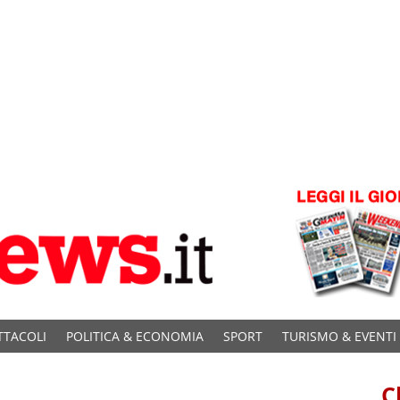
TTACOLI
POLITICA & ECONOMIA
SPORT
TURISMO & EVENTI
C