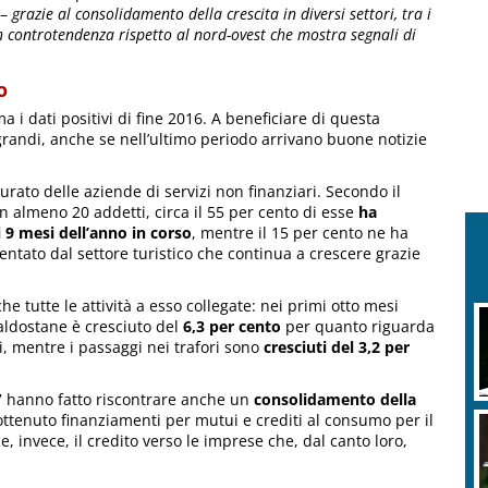
 –
grazie al consolidamento della crescita in diversi settori, tra i
 in controtendenza rispetto al nord-ovest che mostra segnali di
o
a i dati positivi di fine 2016. A beneficiare di questa
randi, anche se nell’ultimo periodo arrivano buone notizie
tturato delle aziende di servizi non finanziari. Secondo il
almeno 20 addetti, circa il 55 per cento di esse
ha
 9 mesi dell’anno in corso
, mentre il 15 per cento ne ha
sentato dal settore turistico che continua a crescere grazie
e tutte le attività a esso collegate: nei primi otto mesi
aldostane è cresciuto del
6,3 per cento
per quanto riguarda
i, mentre i passaggi nei trafori sono
cresciuti del 3,2 per
17 hanno fatto riscontrare anche un
consolidamento della
ottenuto finanziamenti per mutui e crediti al consumo per il
e, invece, il credito verso le imprese che, dal canto loro,