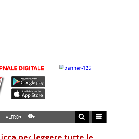
ALTRO
licca per leggere tutte le