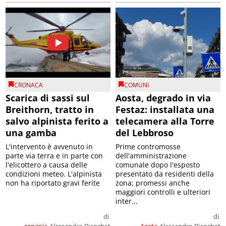
CRONACA
COMUNI
Scarica di sassi sul
Aosta, degrado in via
Breithorn, tratto in
Festaz: installata una
salvo alpinista ferito a
telecamera alla Torre
una gamba
del Lebbroso
L'intervento è avvenuto in
Prime contromosse
parte via terra e in parte con
dell'amministrazione
l'elicottero a causa delle
comunale dopo l'esposto
condizioni meteo. L'alpinista
presentato da residenti della
non ha riportato gravi ferite
zona; promessi anche
maggiori controlli e ulteriori
inter...
di
di
cervinia
Alessandro Bianchet
Aosta
Alessandro Bianchet