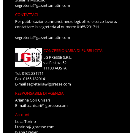
Stefania Muscolo
segreteria@gazzettamatin.com
CONTATTACI
Per pubblicazione annunci, necrologi, offro e cerco lavoro,
contattare la segreteria al numero: 0165/231711
segreteria@gazzettamatin.com
CONCESSIONARIA DI PUBBLICITÀ
LG PRESSE S.R.L.
via Festaz, 52
11100 AOSTA
Tel: 0165.231711
Fax: 0165.1820141
E-mail
segreteria@lgpresse.com
RESPONSABILE DI AGENZIA
Arianna Gori Chisari
E-mail
a.chisari@lgpresse.com
Account
Luca Torino
l.torino@lgpresse.com
Ivana Cretier