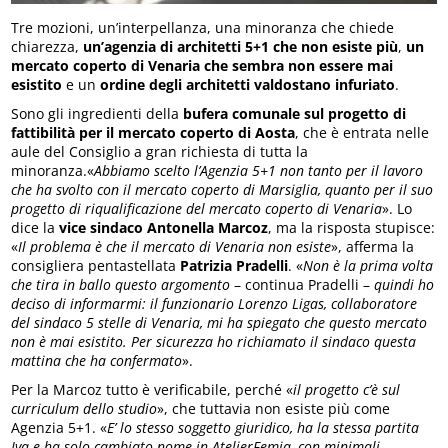
Tre mozioni, un’interpellanza, una minoranza che chiede
chiarezza,
un’agenzia di architetti 5+1 che non esiste più
,
un
mercato coperto di Venaria che sembra non essere mai
esistito
e un
ordine degli architetti valdostano infuriato
.
Sono gli ingredienti della
bufera comunale sul progetto di
fattibilità per il mercato coperto di Aosta
, che è entrata nelle
aule del Consiglio a gran richiesta di tutta la
minoranza.«
Abbiamo scelto l’Agenzia 5+1 non tanto per il lavoro
che ha svolto con il mercato coperto di Marsiglia, quanto per il suo
progetto di riqualificazione del mercato coperto di Venaria
». Lo
dice la
vice sindaco Antonella Marcoz
, ma la risposta stupisce:
«
Il problema è che il mercato di Venaria non esiste
», afferma la
consigliera pentastellata
Patrizia Pradelli
. «
Non è la prima volta
che tira in ballo questo argomento
– continua Pradelli –
quindi ho
deciso di informarmi: il funzionario Lorenzo Ligas, collaboratore
del sindaco 5 stelle di Venaria, mi ha spiegato che questo mercato
non è mai esistito. Per sicurezza ho richiamato il sindaco questa
mattina che ha confermato
».
Per la Marcoz tutto è verificabile, perché «
il progetto c’è sul
curriculum dello studio
», che tuttavia non esiste più come
Agenzia 5+1. «
E’ lo stesso soggetto giuridico, ha la stessa partita
Iva e ha solo cambiato nome in AtelierFemia, con minimali