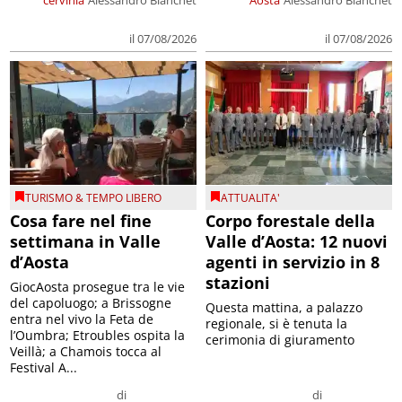
il 07/08/2026
il 07/08/2026
TURISMO & TEMPO LIBERO
ATTUALITA'
Cosa fare nel fine
Corpo forestale della
settimana in Valle
Valle d’Aosta: 12 nuovi
d’Aosta
agenti in servizio in 8
stazioni
GiocAosta prosegue tra le vie
del capoluogo; a Brissogne
Questa mattina, a palazzo
entra nel vivo la Feta de
regionale, si è tenuta la
l’Oumbra; Etroubles ospita la
cerimonia di giuramento
Veillà; a Chamois tocca al
Festival A...
di
di