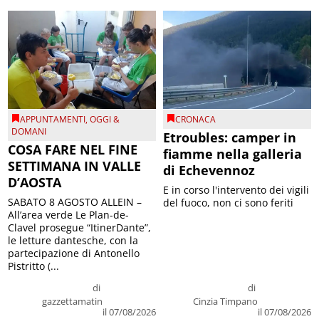
APPUNTAMENTI
,
OGGI &
CRONACA
DOMANI
Etroubles: camper in
COSA FARE NEL FINE
fiamme nella galleria
SETTIMANA IN VALLE
di Echevennoz
D’AOSTA
E in corso l'intervento dei vigili
SABATO 8 AGOSTO ALLEIN –
del fuoco, non ci sono feriti
All’area verde Le Plan-de-
Clavel prosegue “ItinerDante”,
le letture dantesche, con la
partecipazione di Antonello
Pistritto (...
di
di
gazzettamatin
Cinzia Timpano
il 07/08/2026
il 07/08/2026