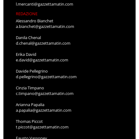
l.mercanti@gazzettamatin.com
REDAZIONE
Alessandro Bianchet
a.bianchet@gazzettamatin.com
Danila Chenal
d.chenal@gazzettamatin.com
Erika David
e.david@gazzettamatin.com
Davide Pellegrino
d.pellegrino@gazzettamatin.com
Cinzia Timpano
c.timpano@gazzettamatin.com
Arianna Papalia
a.papalia@gazzettamatin.com
Thomas Piccot
t.piccot@gazzettamatin.com
Fausto Vassoney