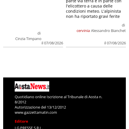
parte via terra e in parte con
l'elicottero a causa delle
condizioni meteo. L'alpinista
non ha riportato gravi ferite
di
cervinia
Alessandro Bianchet
di
Cinzia Timpano
il 07/08/2026
il 07/08/2026
Quotidiano online Iscrizione al Tribunale di Aosta n.
8/2012
Autorizzazione del 13/12/2012
www.gazzettamatin.com
Editore
LG PRESSE S.R.L.