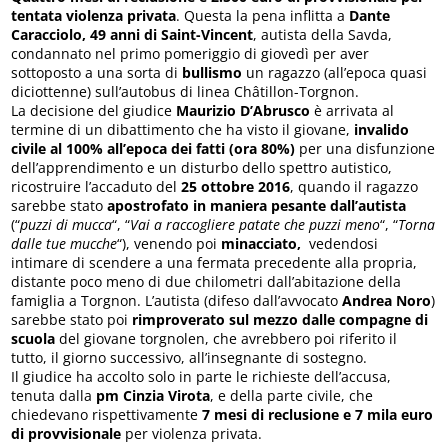
tentata violenza privata
. Questa la pena inflitta a
Dante
Caracciolo, 49 anni di Saint-Vincent
, autista della Savda,
condannato nel primo pomeriggio di giovedì per aver
sottoposto a una sorta di
bullismo
un ragazzo (all’epoca quasi
diciottenne) sull’autobus di linea Châtillon-Torgnon.
La decisione del giudice
Maurizio D’Abrusco
è arrivata al
termine di un dibattimento che ha visto il giovane,
invalido
civile al 100% all’epoca dei fatti (ora 80%)
per una disfunzione
dell’apprendimento e un disturbo dello spettro autistico,
ricostruire l’accaduto del
25 ottobre 2016
, quando il ragazzo
sarebbe stato
apostrofato in maniera pesante dall’autista
(“
puzzi di mucca
“, “
Vai a raccogliere patate che puzzi meno
“, “
Torna
dalle tue mucche
“), venendo poi
minacciato,
vedendosi
intimare di scendere a una fermata precedente alla propria,
distante poco meno di due chilometri dall’abitazione della
famiglia a Torgnon. L’autista (difeso dall’avvocato
Andrea Noro
)
sarebbe stato poi
rimproverato sul mezzo dalle compagne di
scuola
del giovane torgnolen, che avrebbero poi riferito il
tutto, il giorno successivo, all’insegnante di sostegno.
Il giudice ha accolto solo in parte le richieste dell’accusa,
tenuta dalla
pm Cinzia Virota
, e della parte civile, che
chiedevano rispettivamente
7 mesi di reclusione e 7 mila euro
di provvisionale
per violenza privata.