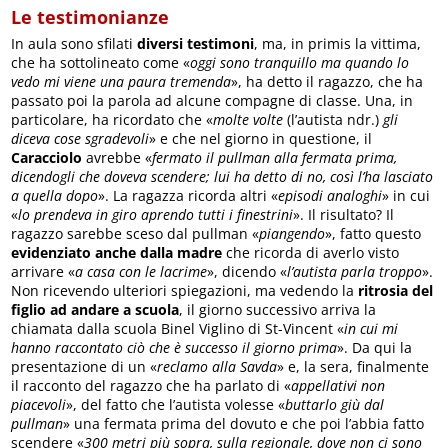
Le testimonianze
In aula sono sfilati
diversi testimoni
, ma, in primis la vittima,
che ha sottolineato come «
oggi sono tranquillo ma quando lo
vedo mi viene una paura tremenda
», ha detto il ragazzo, che ha
passato poi la parola ad alcune compagne di classe. Una, in
particolare, ha ricordato che «
molte volte
(l’autista ndr.)
gli
diceva cose sgradevoli
» e che nel giorno in questione, il
Caracciolo
avrebbe «
fermato il pullman alla fermata prima,
dicendogli che doveva scendere; lui ha detto di no, così l’ha lasciato
a quella dopo
». La ragazza ricorda altri «
episodi analoghi
» in cui
«
lo prendeva in giro aprendo tutti i finestrini
». Il risultato? Il
ragazzo sarebbe sceso dal pullman «
piangendo
», fatto questo
evidenziato anche dalla madre
che ricorda di averlo visto
arrivare «
a casa con le lacrime
», dicendo «
l’autista parla troppo
».
Non ricevendo ulteriori spiegazioni, ma vedendo la
ritrosia del
figlio ad andare a scuola
, il giorno successivo arriva la
chiamata dalla scuola Binel Viglino di St-Vincent «
in cui mi
hanno raccontato ciò che è successo il giorno prima
». Da qui la
presentazione di un «
reclamo alla Savda
» e, la sera, finalmente
il racconto del ragazzo che ha parlato di «
appellativi non
piacevoli
», del fatto che l’autista volesse «
buttarlo giù dal
pullman
» una fermata prima del dovuto e che poi l’abbia fatto
scendere «
300 metri più sopra, sulla regionale, dove non ci sono