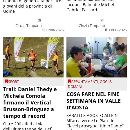
Ondata di generosità per i tre
Jacques Balmat e Michel
giovani della provincia di
Gabriel Paccard
Udine
di
di
Cinzia Timpano
Cinzia Timpano
il 08/08/2026
il 08/08/2026
SPORT
APPUNTAMENTI
,
OGGI &
DOMANI
Trail: Daniel Thedy e
COSA FARE NEL FINE
Michela Comola
SETTIMANA IN VALLE
firmano il Vertical
D’AOSTA
Brusson-Bringuez a
tempo di record
SABATO 8 AGOSTO ALLEIN –
All’area verde Le Plan-de-
Oltre 200 atleti al via
Clavel prosegue “ItinerDante”,
dell'ultima tappa del Défì