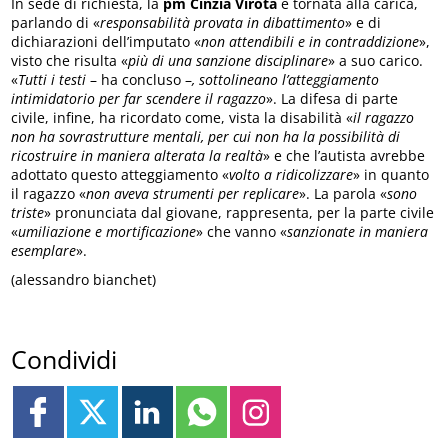
In sede di richiesta, la
pm Cinzia Virota
è tornata alla carica,
parlando di «
responsabilità provata in dibattimento
» e di
dichiarazioni dell’imputato «
non attendibili e in contraddizione
»,
visto che risulta «
più di una sanzione disciplinare
» a suo carico.
«
Tutti i testi
– ha concluso –
, sottolineano l’atteggiamento
intimidatorio per far scendere il ragazzo
». La difesa di parte
civile, infine, ha ricordato come, vista la disabilità «
il ragazzo
non ha sovrastrutture mentali, per cui non ha la possibilità di
ricostruire in maniera alterata la realtà
» e che l’autista avrebbe
adottato questo atteggiamento «
volto a ridicolizzare
» in quanto
il ragazzo «
non aveva strumenti per replicare
». La parola «
sono
triste
» pronunciata dal giovane, rappresenta, per la parte civile
«
umiliazione e mortificazione
» che vanno «
sanzionate in maniera
esemplare
».
(alessandro bianchet)
Condividi