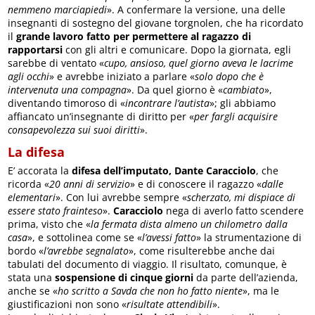
nemmeno marciapiedi
». A confermare la versione, una delle
insegnanti di sostegno del giovane torgnolen, che ha ricordato
il
grande lavoro fatto per permettere al ragazzo di
rapportarsi
con gli altri e comunicare. Dopo la giornata, egli
sarebbe di ventato «
cupo, ansioso, quel giorno aveva le lacrime
agli occhi
» e avrebbe iniziato a parlare «
solo dopo che è
intervenuta una compagna
». Da quel giorno è «
cambiato
»,
diventando timoroso di «
incontrare l’autista
»; gli abbiamo
affiancato un’insegnante di diritto per «
per fargli acquisire
consapevolezza sui suoi diritti
».
La difesa
E’ accorata la
difesa dell’imputato, Dante Caracciolo
, che
ricorda «
20 anni di servizio
» e di conoscere il ragazzo «
dalle
elementari
». Con lui avrebbe sempre «
scherzato, mi dispiace di
essere stato frainteso
».
Caracciolo
nega di averlo fatto scendere
prima, visto che «
la fermata dista almeno un chilometro dalla
casa
», e sottolinea come se «
l’avessi fatto
» la strumentazione di
bordo «
l’avrebbe segnalato
», come risulterebbe anche dai
tabulati del documento di viaggio. Il risultato, comunque, è
stata una
sospensione di cinque giorni
da parte dell’azienda,
anche se «
ho scritto a Savda che non ho fatto niente
», ma le
giustificazioni non sono «
risultate attendibili
».