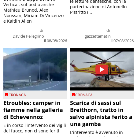
le letture dantesche, con la
Vertical, sul podio anche
partecipazione di Antonello
Mathieu Brunod, Alex
Pistritto (...
Noussan, Miriam Di Vincenzo
e Kaitlin Allen
di
di
Davide Pellegrino
gazzettamatin
il 08/08/2026
il 07/08/2026
CRONACA
CRONACA
Etroubles: camper in
Scarica di sassi sul
fiamme nella galleria
Breithorn, tratto in
di Echevennoz
salvo alpinista ferito a
una gamba
E in corso l'intervento dei vigili
del fuoco, non ci sono feriti
L'intervento è avvenuto in