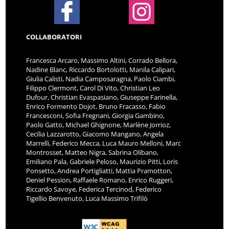
COLLABORATORI
Francesca Arcaro, Massimo Altini, Corrado Bellora,
Nadine Blanc, Riccardo Bortolotti, Manila Calipari,
Giulia Calisti, Nadia Camposaragna, Paolo Ciambi,
Filippo Clermont, Carol Di Vito, Christian Leo
Dufour, Christian Evaspasiano, Giuseppe Farinella,
Enrico Formento Dojot, Bruno Fracasso, Fabio
Francesconi, Sofia Fregnani, Giorgia Gambino,
Paolo Gatto, Michael Ghignone, Marlène Jorrioz,
Cecilia Lazzarotto, Giacomo Mangano, Angela
Marrelli, Federico Mecca, Luca Mauro Melloni, Marc
Montrosset, Matteo Nigra, Sabrina Olibano,
Emiliano Pala, Gabriele Peloso, Maurizio Pitti, Loris
Ponsetto, Andrea Portigliatti, Mattia Pramotton,
Deniel Pession, Raffaele Romano, Enrico Ruggeri,
Riccardo Savoye, Federica Tercinod, Federico
Tigellio Benvenuto, Luca Massimo Trifilò