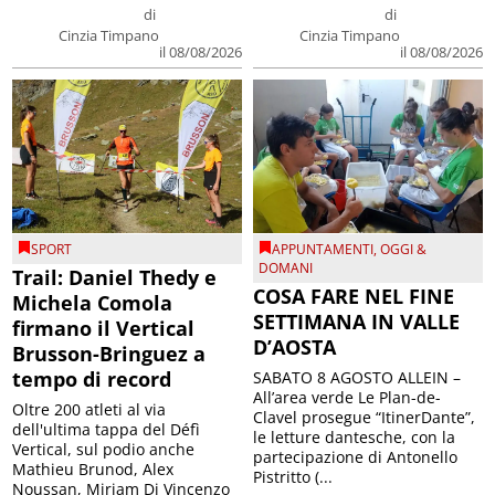
di
di
Cinzia Timpano
Cinzia Timpano
il 08/08/2026
il 08/08/2026
SPORT
APPUNTAMENTI
,
OGGI &
DOMANI
Trail: Daniel Thedy e
COSA FARE NEL FINE
Michela Comola
SETTIMANA IN VALLE
firmano il Vertical
D’AOSTA
Brusson-Bringuez a
tempo di record
SABATO 8 AGOSTO ALLEIN –
All’area verde Le Plan-de-
Oltre 200 atleti al via
Clavel prosegue “ItinerDante”,
dell'ultima tappa del Défì
le letture dantesche, con la
Vertical, sul podio anche
partecipazione di Antonello
Mathieu Brunod, Alex
Pistritto (...
Noussan, Miriam Di Vincenzo