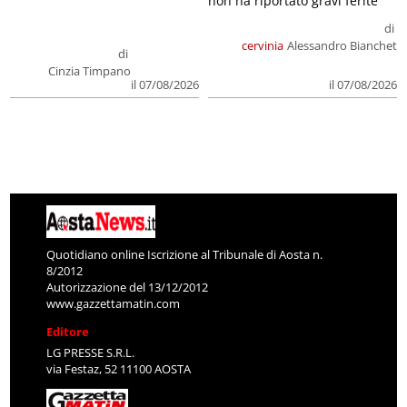
non ha riportato gravi ferite
di
cervinia
Alessandro Bianchet
di
Cinzia Timpano
il 07/08/2026
il 07/08/2026
Quotidiano online Iscrizione al Tribunale di Aosta n.
8/2012
Autorizzazione del 13/12/2012
www.gazzettamatin.com
Editore
LG PRESSE S.R.L.
via Festaz, 52 11100 AOSTA