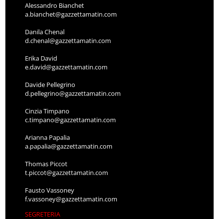
Alessandro Bianchet
a.bianchet@gazzettamatin.com
Danila Chenal
d.chenal@gazzettamatin.com
Erika David
e.david@gazzettamatin.com
Davide Pellegrino
d.pellegrino@gazzettamatin.com
Cinzia Timpano
c.timpano@gazzettamatin.com
Arianna Papalia
a.papalia@gazzettamatin.com
Thomas Piccot
t.piccot@gazzettamatin.com
Fausto Vassoney
f.vassoney@gazzettamatin.com
SEGRETERIA