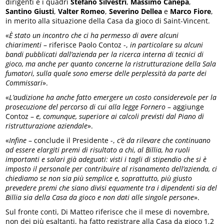
dirigenti e i quadri
Stefano Silvestri
,
Massimo Canepa
,
Santino Giusti
,
Valter Romeo
,
Severino Dellea
e
Marco Fiore
,
in merito alla situazione della Casa da gioco di Saint-Vincent.
«
È stato un incontro che ci ha permesso di avere alcuni
chiarimenti
– riferisce Paolo Contoz -,
in particolare su alcuni
bandi pubblicati dall’azienda per la ricerca interna di tecnici di
gioco, ma anche per quanto concerne la ristrutturazione della Sala
fumatori, sulla quale sono emerse delle perplessità da parte dei
Commissari
».
«
L’audizione ha anche fatto emergere un costo considerevole per la
prosecuzione del percorso di cui alla legge Fornero
– aggiunge
Contoz –
e, comunque, superiore ai calcoli previsti dal Piano di
ristrutturazione aziendale
».
«
Infine
– conclude il Presidente -,
c’è da rilevare che continuano
ad essere elargiti premi di risultato a chi, al Billia, ha ruoli
importanti e salari già adeguati: visti i tagli di stipendio che si è
imposto il personale per contribuire al risanamento dell’azienda, ci
chiediamo se non sia più semplice e, soprattutto, più giusto
prevedere premi che siano divisi equamente tra i dipendenti sia del
Billia sia della Casa da gioco e non dati alle singole persone
».
Sul fronte conti, Di Matteo riferisce che il mese di novembre,
non dei più esaltanti, ha fatto registrare alla Casa da gioco 1,2