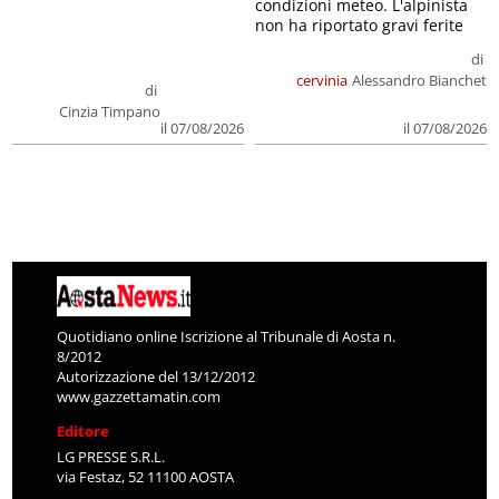
condizioni meteo. L'alpinista
non ha riportato gravi ferite
di
cervinia
Alessandro Bianchet
di
Cinzia Timpano
il 07/08/2026
il 07/08/2026
Quotidiano online Iscrizione al Tribunale di Aosta n.
8/2012
Autorizzazione del 13/12/2012
www.gazzettamatin.com
Editore
LG PRESSE S.R.L.
via Festaz, 52 11100 AOSTA