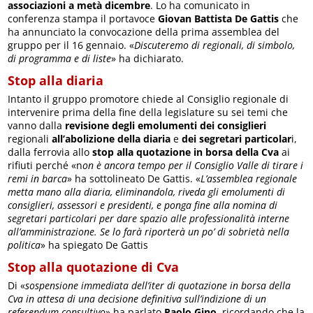
associazioni a metà dicembre
. Lo ha comunicato in
conferenza stampa il portavoce
Giovan Battista De Gattis
che
ha annunciato la convocazione della prima assemblea del
gruppo per il 16 gennaio. «
Discuteremo di regionali, di simbolo,
di programma e di liste
» ha dichiarato.
Stop alla diaria
Intanto il gruppo promotore chiede al Consiglio regionale di
intervenire prima della fine della legislature su sei temi che
vanno dalla
revisione degli emolumenti dei consiglieri
regionali
all’abolizione della diaria
e
dei segretari particolar
i,
dalla ferrovia allo
stop alla quotazione in borsa della Cva
ai
rifiuti perché «n
on è ancora tempo per il Consiglio Valle di tirare i
remi in barca
» ha sottolineato De Gattis. «
L’assemblea regionale
metta mano alla diaria, eliminandola, riveda gli emolumenti di
consiglieri, assessori e presidenti, e ponga fine alla nomina di
segretari particolari per dare spazio alle professionalità interne
all’amministrazione. Se lo farà riporterà un po’ di sobrietà nella
politica
» ha spiegato De Gattis
Stop alla quotazione di Cva
Di «
sospensione immediata dell’iter di quotazione in borsa della
Cva in attesa di una decisione definitiva sull’indizione di un
referendum consultivo
» ha parlato
Paolo Gino
, ricordando che la