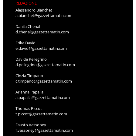
REDAZIONE
Alessandro Bianchet
a.bianchet@gazzettamatin.com
Danila Chenal
d.chenal@gazzettamatin.com
Erika David
e.david@gazzettamatin.com
Davide Pellegrino
d.pellegrino@gazzettamatin.com
Cinzia Timpano
c.timpano@gazzettamatin.com
Arianna Papalia
a.papalia@gazzettamatin.com
Thomas Piccot
t.piccot@gazzettamatin.com
Fausto Vassoney
f.vassoney@gazzettamatin.com