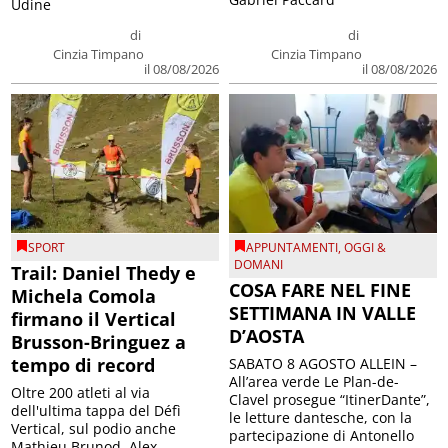
Udine
di
di
Cinzia Timpano
Cinzia Timpano
il 08/08/2026
il 08/08/2026
SPORT
APPUNTAMENTI
,
OGGI &
DOMANI
Trail: Daniel Thedy e
COSA FARE NEL FINE
Michela Comola
SETTIMANA IN VALLE
firmano il Vertical
D’AOSTA
Brusson-Bringuez a
tempo di record
SABATO 8 AGOSTO ALLEIN –
All’area verde Le Plan-de-
Oltre 200 atleti al via
Clavel prosegue “ItinerDante”,
dell'ultima tappa del Défì
le letture dantesche, con la
Vertical, sul podio anche
partecipazione di Antonello
Mathieu Brunod, Alex