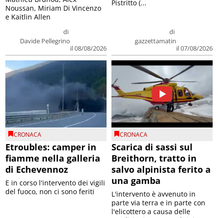
Pistritto (...
Noussan, Miriam Di Vincenzo
e Kaitlin Allen
di
di
Davide Pellegrino
gazzettamatin
il 08/08/2026
il 07/08/2026
CRONACA
CRONACA
Etroubles: camper in
Scarica di sassi sul
fiamme nella galleria
Breithorn, tratto in
di Echevennoz
salvo alpinista ferito a
una gamba
E in corso l'intervento dei vigili
del fuoco, non ci sono feriti
L'intervento è avvenuto in
parte via terra e in parte con
l'elicottero a causa delle