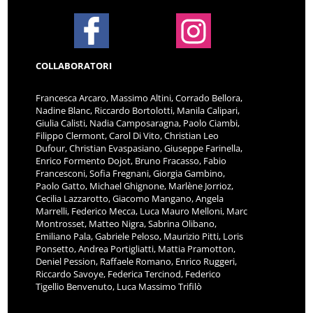
COLLABORATORI
Francesca Arcaro, Massimo Altini, Corrado Bellora,
Nadine Blanc, Riccardo Bortolotti, Manila Calipari,
Giulia Calisti, Nadia Camposaragna, Paolo Ciambi,
Filippo Clermont, Carol Di Vito, Christian Leo
Dufour, Christian Evaspasiano, Giuseppe Farinella,
Enrico Formento Dojot, Bruno Fracasso, Fabio
Francesconi, Sofia Fregnani, Giorgia Gambino,
Paolo Gatto, Michael Ghignone, Marlène Jorrioz,
Cecilia Lazzarotto, Giacomo Mangano, Angela
Marrelli, Federico Mecca, Luca Mauro Melloni, Marc
Montrosset, Matteo Nigra, Sabrina Olibano,
Emiliano Pala, Gabriele Peloso, Maurizio Pitti, Loris
Ponsetto, Andrea Portigliatti, Mattia Pramotton,
Deniel Pession, Raffaele Romano, Enrico Ruggeri,
Riccardo Savoye, Federica Tercinod, Federico
Tigellio Benvenuto, Luca Massimo Trifilò