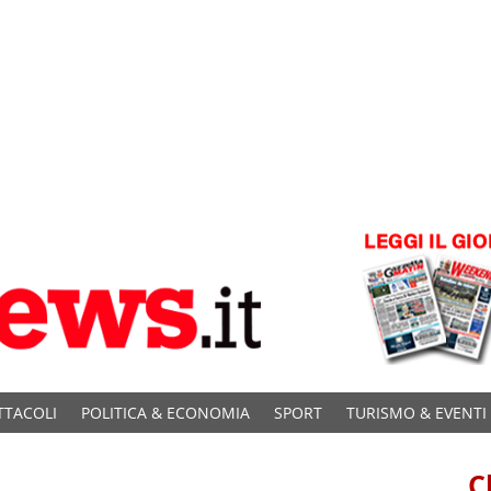
TTACOLI
POLITICA & ECONOMIA
SPORT
TURISMO & EVENTI
C