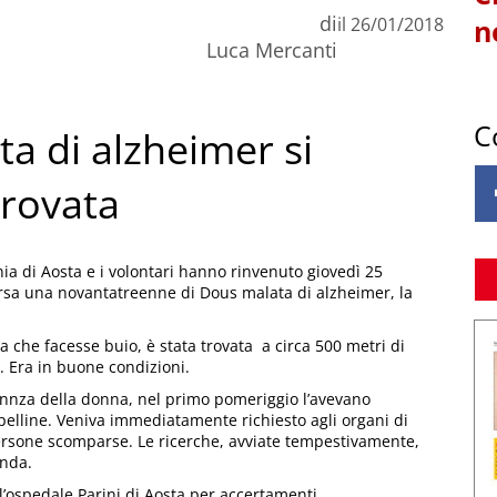
di
il
26/01/2018
n
Luca Mercanti
C
a di alzheimer si
trovata
ia di Aosta e i volontari hanno rinvenuto giovedì 25
rsa una novantatreenne di Dous malata di alzheimer, la
 che facesse buio, è stata trovata a circa 500 metri di
. Era in buone condizioni.
assennza della donna, nel primo pomeriggio l’avevano
lpelline. Veniva immediatamente richiesto agli organi di
 persone scomparse. Le ricerche, avviate tempestivamente,
enda.
l’ospedale Parini di Aosta per accertamenti.