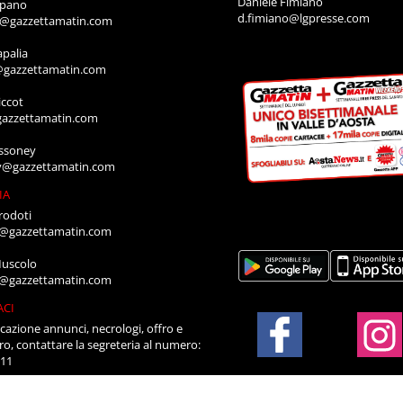
Daniele Fimiano
mpano
d.fimiano@lgpresse.com
o@gazzettamatin.com
apalia
@gazzettamatin.com
ccot
gazzettamatin.com
ssoney
y@gazzettamatin.com
IA
rodoti
a@gazzettamatin.com
Muscolo
a@gazzettamatin.com
ACI
cazione annunci, necrologi, offro e
ro, contattare la segreteria al numero:
711
a@gazzettamatin.com