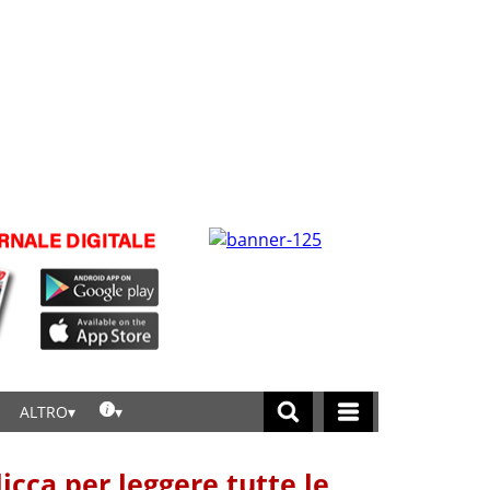
ALTRO
licca per leggere tutte le