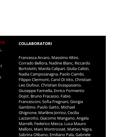
ITÀ
COLLABORATORI
L.
Francesca Arcaro, Massimo Altini,
Corrado Bellora, Nadine Blanc, Riccardo
11
Bortolotti, Manila Calipari, Giulia Calisti,
Nadia Camposaragna, Paolo Ciambi,
m
Filippo Clermont, Carol Di Vito, Christian
Leo Dufour, Christian Evaspasiano,
Giuseppe Farinella, Enrico Formento
Dojot, Bruno Fracasso, Fabio
Francesconi, Sofia Fregnani, Giorgia
Gambino, Paolo Gatto, Michael
Ghignone, Marlène Jorrioz, Cecilia
Lazzarotto, Giacomo Mangano, Angela
Marrelli, Federico Mecca, Luca Mauro
Melloni, Marc Montrosset, Matteo Nigra,
Sabrina Olibano, Emiliano Pala, Gabriele