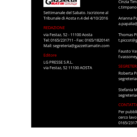
Cinzia Ti
c.timpan
Settimanale del Sabato. Iscrizione al
Tribunale di Aosta n.4 del 4/10/2016
Arianna P
a.papalia
REDAZIONE
via Festaz, 52 - 11100 Aosta
Thomas Pi
Tel: 0165/231711 - Fax: 0165/1820141
t.piccot@
Mail:
segreteria@gazzettamatin.com
Fausto Va
Editore
f.vassone
LG PRESSE S.R.L.
SEGRETER
via Festaz, 52 11100 AOSTA
Roberta P
segreteri
Stefania 
segreteri
CONTATT
Per pubbli
cerco lavo
0165/231
segreteri