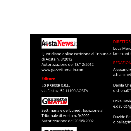
DIRETTOR
Luca Merc
l.mercant
Quotidiano online Iscrizione al Tribunale
di Aosta n. 8/2012
REDAZIO
Autorizzazione del 13/12/2012
Alessandr
www.gazzettamatin.com
a.bianche
Editore
Danila Ch
LG PRESSE S.R.L.
d.chenal@
via Festaz, 52 11100 AOSTA
Erika Davi
e.david@g
Settimanale del Lunedì. Iscrizione al
Tribunale di Aosta n. 9/2002
Davide Pel
Autorizzazione del 20/05/2002
d.pellegr