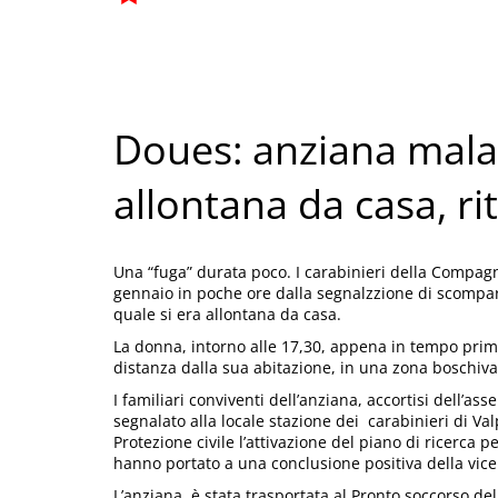
Doues: anziana malat
allontana da casa, ri
Una “fuga” durata poco. I carabinieri della Compagn
gennaio in poche ore dalla segnalzzione di scompa
quale si era allontana da casa.
La donna, intorno alle 17,30, appena in tempo prima
distanza dalla sua abitazione, in una zona boschiva
I familiari conviventi dell’anziana, accortisi dell’
segnalato alla locale stazione dei carabinieri di Va
Protezione civile l’attivazione del piano di ricerca
hanno portato a una conclusione positiva della vic
L’anziana è stata trasportata al Pronto soccorso del