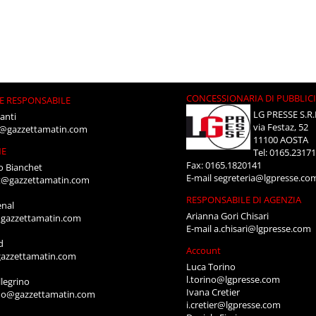
CONCESSIONARIA DI PUBBLIC
E RESPONSABILE
LG PRESSE S.R.
anti
via Festaz, 52
i@gazzettamatin.com
11100 AOSTA
NE
Tel: 0165.2317
Fax: 0165.1820141
o Bianchet
E-mail
segreteria@lgpresse.co
t@gazzettamatin.com
RESPONSABILE DI AGENZIA
enal
Arianna Gori Chisari
gazzettamatin.com
E-mail
a.chisari@lgpresse.com
d
Account
azzettamatin.com
Luca Torino
l.torino@lgpresse.com
legrino
Ivana Cretier
ino@gazzettamatin.com
i.cretier@lgpresse.com