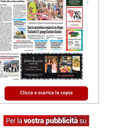
Clicca e scarica la copia