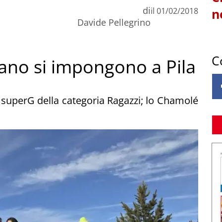
di
il
01/02/2018
n
Davide Pellegrino
C
irano si impongono a Pila
l superG della categoria Ragazzi; lo Chamolé