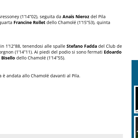
ressoney (1’14”02), seguita da
Anaïs Nieroz
del Pila
 quarta
Francine Rollet
dello Chamolé (1’15”53), quinta
in 1’12”88, tenendosi alle spalle
Stefano Fadda
del Club de
rgnon (1’14”11). Ai piedi del podio si sono fermati
Edoardo
 Bisello
dello Chamolé (1’14”55).
ia è andata allo Chamolé davanti al Pila.