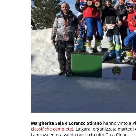
Margherita Sala
e
Lorenzo Stirano
hanno vinto a
P
classifiche complete)
. La gara, organizzata martedì
La prova ed era valida per il circuito Gros Cidac.