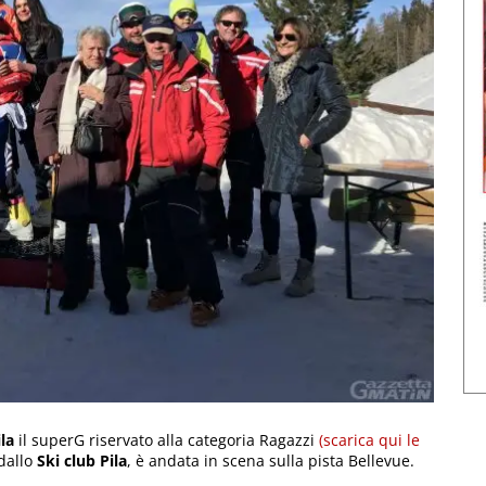
ila
il superG riservato alla categoria Ragazzi
(scarica qui le
 dallo
Ski club Pila
, è andata in scena sulla pista Bellevue.