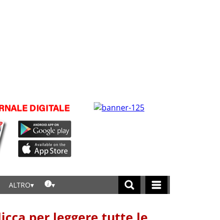
ALTRO
licca per leggere tutte le