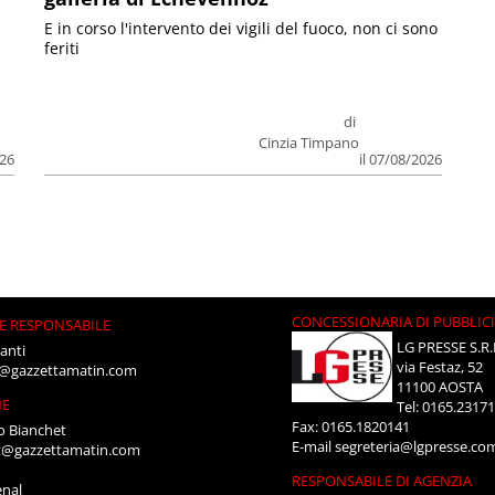
E in corso l'intervento dei vigili del fuoco, non ci sono
feriti
di
Cinzia Timpano
026
il 07/08/2026
CONCESSIONARIA DI PUBBLIC
E RESPONSABILE
LG PRESSE S.R.
anti
via Festaz, 52
i@gazzettamatin.com
11100 AOSTA
NE
Tel: 0165.2317
Fax: 0165.1820141
o Bianchet
E-mail
segreteria@lgpresse.co
t@gazzettamatin.com
RESPONSABILE DI AGENZIA
enal