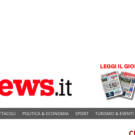
TTACOLI
POLITICA & ECONOMIA
SPORT
TURISMO & EVENTI
C