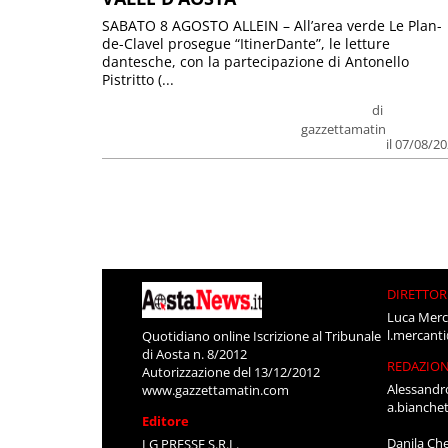
SABATO 8 AGOSTO ALLEIN – All’area verde Le Plan-
de-Clavel prosegue “ItinerDante”, le letture
dantesche, con la partecipazione di Antonello
Pistritto (...
di
gazzettamatin
il 07/08/2
DIRETTOR
Luca Merc
l.mercant
Quotidiano online Iscrizione al Tribunale
di Aosta n. 8/2012
REDAZIO
Autorizzazione del 13/12/2012
Alessandr
www.gazzettamatin.com
a.bianche
Editore
Danila Ch
LG PRESSE S.R.L.