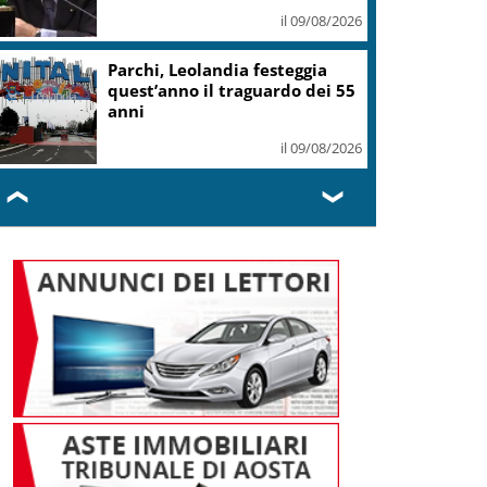
il 09/08/2026
Parchi, Leolandia festeggia
quest’anno il traguardo dei 55
anni
il 09/08/2026
❮
❯