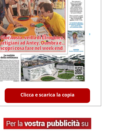
Clicca e scarica la copia