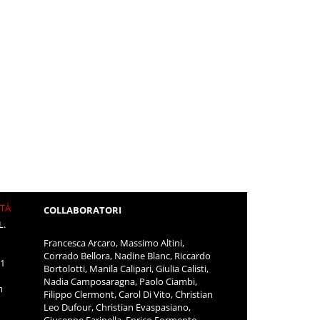
ITÀ
COLLABORATORI
L.
Francesca Arcaro, Massimo Altini,
Corrado Bellora, Nadine Blanc, Riccardo
11
Bortolotti, Manila Calipari, Giulia Calisti,
Nadia Camposaragna, Paolo Ciambi,
m
Filippo Clermont, Carol Di Vito, Christian
Leo Dufour, Christian Evaspasiano,