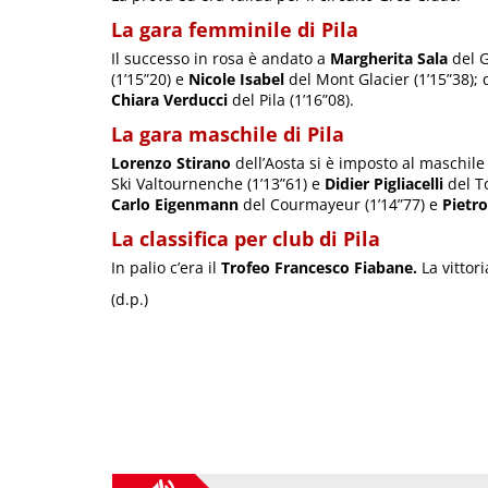
La gara femminile di Pila
Il successo in rosa è andato a
Margherita Sala
del G
(1’15”20) e
Nicole Isabel
del Mont Glacier (1’15”38);
Chiara Verducci
del Pila (1’16”08).
La gara maschile di Pila
Lorenzo Stirano
dell’Aosta si è imposto al maschile 
Ski Valtournenche (1’13”61) e
Didier Pigliacelli
del To
Carlo Eigenmann
del Courmayeur (1’14”77) e
Pietro
La classifica per club di Pila
In palio c’era il
Trofeo Francesco Fiabane.
La vittor
(d.p.)