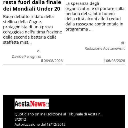
resta fuori dalla finale
La speranza degli
dei Mondiali Under 20
organizzatori è di portare sulla
pedana del salotto buono
Buon debutto iridato della
della città alcuni atleti reduci
stellina della Cogne,
dalla rassegna continentale in
protagonista di una prova
programma ...
coraggiosa nell'ultima frazione
della seconda batteria della
staffetta mist...
di
Redazione Aostanews.it
di
Davide Pellegrino
il 06/08/2026
il 06/08/2026
Quotidiano online Iscrizione al Tribunale di Aosta n.
8/2012
Autorizzazione del 13/12/2012