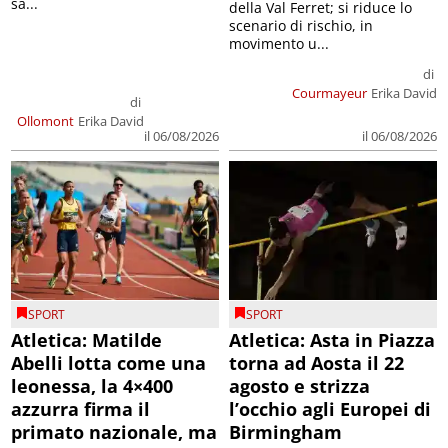
sa...
della Val Ferret; si riduce lo
scenario di rischio, in
movimento u...
di
Courmayeur
Erika David
di
Ollomont
Erika David
il 06/08/2026
il 06/08/2026
SPORT
SPORT
Atletica: Matilde
Atletica: Asta in Piazza
Abelli lotta come una
torna ad Aosta il 22
leonessa, la 4×400
agosto e strizza
azzurra firma il
l’occhio agli Europei di
primato nazionale, ma
Birmingham