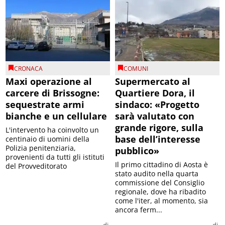
CRONACA
COMUNI
Maxi operazione al
Supermercato al
carcere di Brissogne:
Quartiere Dora, il
sequestrate armi
sindaco: «Progetto
bianche e un cellulare
sarà valutato con
grande rigore, sulla
L'intervento ha coinvolto un
base dell’interesse
centinaio di uomini della
Polizia penitenziaria,
pubblico»
provenienti da tutti gli istituti
Il primo cittadino di Aosta è
del Provveditorato
stato audito nella quarta
commissione del Consiglio
regionale, dove ha ribadito
come l'iter, al momento, sia
ancora ferm...
di
di