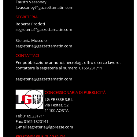
Fausto Vassoney
f.vassoney@gazzettamatin.com
SEGRETERIA
Roberta Prodoti
segreteria@gazzettamatin.com
Stefania Muscolo
segreteria@gazzettamatin.com
CONTATTACI
Per pubblicazione annunci, necrologi, offro e cerco lavoro,
contattare la segreteria al numero: 0165/231711
segreteria@gazzettamatin.com
CONCESSIONARIA DI PUBBLICITÀ
LG PRESSE S.R.L.
via Festaz, 52
11100 AOSTA
Tel: 0165.231711
Fax: 0165.1820141
E-mail
segreteria@lgpresse.com
RESPONSABILE DI AGENZIA