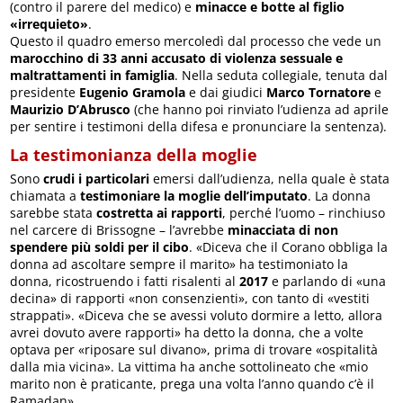
(contro il parere del medico) e
minacce e botte
al figlio
«irrequieto»
.
Questo il quadro emerso mercoledì dal processo che vede un
marocchino di 33 anni accusato di violenza sessuale e
maltrattamenti in famiglia
. Nella seduta collegiale, tenuta dal
presidente
Eugenio Gramola
e dai giudici
Marco Tornatore
e
Maurizio D’Abrusco
(che hanno poi rinviato l’udienza ad aprile
per sentire i testimoni della difesa e pronunciare la sentenza).
La testimonianza della moglie
Sono
crudi i particolari
emersi dall’udienza, nella quale è stata
chiamata a
testimoniare la moglie dell’imputato
. La donna
sarebbe stata
costretta ai rapporti
, perché l’uomo – rinchiuso
nel carcere di Brissogne – l’avrebbe
minacciata di non
spendere più soldi per il cibo
. «Diceva che il Corano obbliga la
donna ad ascoltare sempre il marito» ha testimoniato la
donna, ricostruendo i fatti risalenti al
2017
e parlando di «una
decina» di rapporti «non consenzienti», con tanto di «vestiti
strappati». «Diceva che se avessi voluto dormire a letto, allora
avrei dovuto avere rapporti» ha detto la donna, che a volte
optava per «riposare sul divano», prima di trovare «ospitalità
dalla mia vicina». La vittima ha anche sottolineato che «mio
marito non è praticante, prega una volta l’anno quando c’è il
Ramadan».