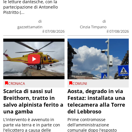
le letture dantesche, con la
partecipazione di Antonello
Pistritto (...
di
di
gazzettamatin
Cinzia Timpano
il 07/08/2026
il 07/08/2026
CRONACA
COMUNI
Scarica di sassi sul
Aosta, degrado in via
Breithorn, tratto in
Festaz: installata una
salvo alpinista ferito a
telecamera alla Torre
una gamba
del Lebbroso
L'intervento è avvenuto in
Prime contromosse
parte via terra e in parte con
dell'amministrazione
l'elicottero a causa delle
comunale dopo l'esposto