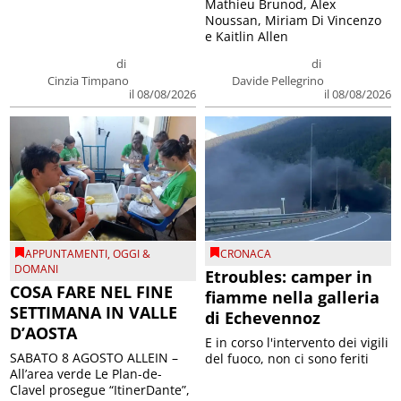
Mathieu Brunod, Alex
Noussan, Miriam Di Vincenzo
e Kaitlin Allen
di
di
Cinzia Timpano
Davide Pellegrino
il 08/08/2026
il 08/08/2026
APPUNTAMENTI
,
OGGI &
CRONACA
DOMANI
Etroubles: camper in
COSA FARE NEL FINE
fiamme nella galleria
SETTIMANA IN VALLE
di Echevennoz
D’AOSTA
E in corso l'intervento dei vigili
SABATO 8 AGOSTO ALLEIN –
del fuoco, non ci sono feriti
All’area verde Le Plan-de-
Clavel prosegue “ItinerDante”,