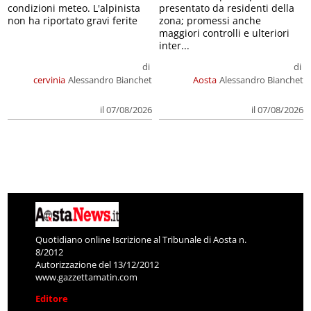
condizioni meteo. L'alpinista
presentato da residenti della
non ha riportato gravi ferite
zona; promessi anche
maggiori controlli e ulteriori
inter...
di
di
cervinia
Alessandro Bianchet
Aosta
Alessandro Bianchet
il 07/08/2026
il 07/08/2026
Quotidiano online Iscrizione al Tribunale di Aosta n.
8/2012
Autorizzazione del 13/12/2012
www.gazzettamatin.com
Editore