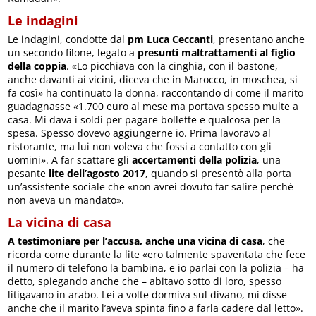
Le indagini
Le indagini, condotte dal
pm Luca Ceccanti
, presentano anche
un secondo filone, legato a
presunti maltrattamenti al figlio
della coppia
. «Lo picchiava con la cinghia, con il bastone,
anche davanti ai vicini, diceva che in Marocco, in moschea, si
fa così» ha continuato la donna, raccontando di come il marito
guadagnasse «1.700 euro al mese ma portava spesso multe a
casa. Mi dava i soldi per pagare bollette e qualcosa per la
spesa. Spesso dovevo aggiungerne io. Prima lavoravo al
ristorante, ma lui non voleva che fossi a contatto con gli
uomini». A far scattare gli
accertamenti della polizia
, una
pesante
lite dell’agosto 2017
, quando si presentò alla porta
un’assistente sociale che «non avrei dovuto far salire perché
non aveva un mandato».
La vicina di casa
A testimoniare per l’accusa, anche una vicina di casa
, che
ricorda come durante la lite «ero talmente spaventata che fece
il numero di telefono la bambina, e io parlai con la polizia – ha
detto, spiegando anche che – abitavo sotto di loro, spesso
litigavano in arabo. Lei a volte dormiva sul divano, mi disse
anche che il marito l’aveva spinta fino a farla cadere dal letto».