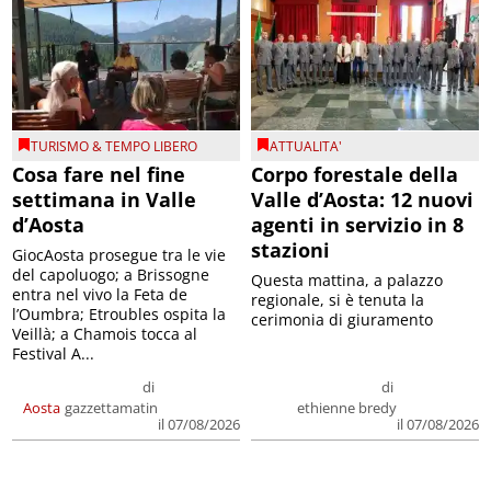
TURISMO & TEMPO LIBERO
ATTUALITA'
Cosa fare nel fine
Corpo forestale della
settimana in Valle
Valle d’Aosta: 12 nuovi
d’Aosta
agenti in servizio in 8
stazioni
GiocAosta prosegue tra le vie
del capoluogo; a Brissogne
Questa mattina, a palazzo
entra nel vivo la Feta de
regionale, si è tenuta la
l’Oumbra; Etroubles ospita la
cerimonia di giuramento
Veillà; a Chamois tocca al
Festival A...
di
di
Aosta
gazzettamatin
ethienne bredy
il 07/08/2026
il 07/08/2026