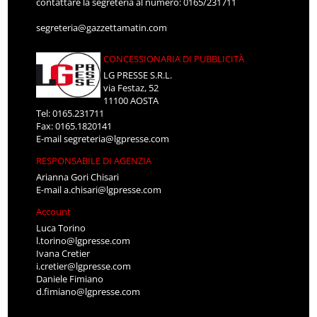
contattare la segreteria al numero: 0165/231711
segreteria@gazzettamatin.com
CONCESSIONARIA DI PUBBLICITÀ
LG PRESSE S.R.L.
via Festaz, 52
11100 AOSTA
Tel: 0165.231711
Fax: 0165.1820141
E-mail
segreteria@lgpresse.com
RESPONSABILE DI AGENZIA
Arianna Gori Chisari
E-mail
a.chisari@lgpresse.com
Account
Luca Torino
l.torino@lgpresse.com
Ivana Cretier
i.cretier@lgpresse.com
Daniele Fimiano
d.fimiano@lgpresse.com