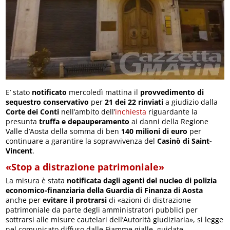
E’ stato
notificato
mercoledì mattina il
provvedimento di
sequestro conservativo
per
21 dei 22 rinviati
a giudizio dalla
Corte dei Conti
nell’ambito dell’
inchiesta
riguardante la
presunta
truffa e depauperamento
ai danni della Regione
Valle d’Aosta della somma di ben
140 milioni di euro
per
continuare a garantire la sopravvivenza del
Casinò di Saint-
Vincent
.
«Stop a distrazione patrimoniale»
La misura è stata
notificata dagli agenti del nucleo di polizia
economico-finanziaria della Guardia di Finanza di Aosta
anche per
evitare il protrarsi
di «azioni di distrazione
patrimoniale da parte degli amministratori pubblici per
sottrarsi alle misure cautelari dell’Autorità giudiziaria», si legge
nel comunicato diffuso dalle Fiamme gialle, guidate