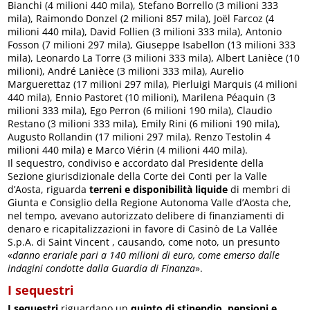
Bianchi (4 milioni 440 mila), Stefano Borrello (3 milioni 333
mila), Raimondo Donzel (2 milioni 857 mila), Joël Farcoz (4
milioni 440 mila), David Follien (3 milioni 333 mila), Antonio
Fosson (7 milioni 297 mila), Giuseppe Isabellon (13 milioni 333
mila), Leonardo La Torre (3 milioni 333 mila), Albert Lanièce (10
milioni), André Lanièce (3 milioni 333 mila), Aurelio
Marguerettaz (17 milioni 297 mila), Pierluigi Marquis (4 milioni
440 mila), Ennio Pastoret (10 milioni), Marilena Péaquin (3
milioni 333 mila), Ego Perron (6 milioni 190 mila), Claudio
Restano (3 milioni 333 mila), Emily Rini (6 milioni 190 mila),
Augusto Rollandin (17 milioni 297 mila), Renzo Testolin 4
milioni 440 mila) e Marco Viérin (4 milioni 440 mila).
Il sequestro, condiviso e accordato dal Presidente della
Sezione giurisdizionale della Corte dei Conti per la Valle
d’Aosta, riguarda
terreni e disponibilità liquide
di membri di
Giunta e Consiglio della Regione Autonoma Valle d’Aosta che,
nel tempo, avevano autorizzato delibere di finanziamenti di
denaro e ricapitalizzazioni in favore di Casinò de La Vallée
S.p.A. di Saint Vincent , causando, come noto, un presunto
«
danno erariale pari a 140 milioni di euro, come emerso dalle
indagini condotte dalla Guardia di Finanza
».
I sequestri
I sequestri
riguardano un
quinto di stipendio, pensioni e