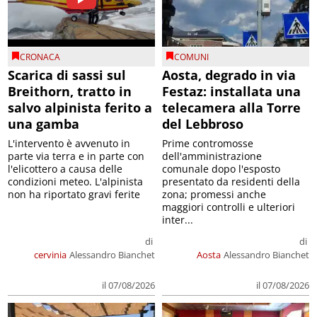
CRONACA
COMUNI
Scarica di sassi sul
Aosta, degrado in via
Breithorn, tratto in
Festaz: installata una
salvo alpinista ferito a
telecamera alla Torre
una gamba
del Lebbroso
L'intervento è avvenuto in
Prime contromosse
parte via terra e in parte con
dell'amministrazione
l'elicottero a causa delle
comunale dopo l'esposto
condizioni meteo. L'alpinista
presentato da residenti della
non ha riportato gravi ferite
zona; promessi anche
maggiori controlli e ulteriori
inter...
di
di
cervinia
Alessandro Bianchet
Aosta
Alessandro Bianchet
il 07/08/2026
il 07/08/2026