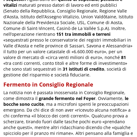
vitalizi
maturati presso datori di lavoro ed enti pubblici
(Senato della Repubblica, Consiglio Regionale, Regione Valle
d’Aosta, Istituto dell’Assegno Vitalizio, Union Valdôtaine, Istituto
Nazionale della Previdenza Sociale, USL, Comune di Aosta,
Comune di Saint-Vincent, Casinò de La Vallée S.p.A). Inoltre,
nell’operazione rientrano
151 tra immobili e terreni
«sequestrati presso le conservatorie dei registri immobiliari in
Valle d’Aosta e nelle province di Sassari, Savona e Alessandria»
il tutto per un valore catastale di «6.600.000 euro», per un
valore di mercato di «circa venti milioni di euro», nonché
81
«tra conti correnti, conto titoli e altre forme di investimento»
che sono stati sequestrati in
31 istituti di credito
, società di
gestione del risparmio e società fiduciarie.
Fermento in Consiglio Regionale
La notizia non è passata inosservata in Consiglio Regionale,
come dimostra il
grande fermento nel Foyer
. Ovviamente,
le
bocche sono cucite
, ma a microfoni spenti le preoccupazioni
emergono. Da chi dice di non aver «ricevuto alcuna notifica» a
chi conferma «il blocco dei conti correnti». Qualcuno prova a
scherzare, tirando fuori dalle tasche pochi euro «prendano
anche questi», mentre altri ridacchiano dicendo che «qualche
spicciolo per il pranzo mi rimane». Altri pensano alla famiglia e