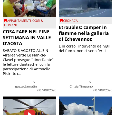
APPUNTAMENTI
,
OGGI &
CRONACA
DOMANI
Etroubles: camper in
COSA FARE NEL FINE
fiamme nella galleria
SETTIMANA IN VALLE
di Echevennoz
D’AOSTA
E in corso l'intervento dei vigili
SABATO 8 AGOSTO ALLEIN –
del fuoco, non ci sono feriti
All’area verde Le Plan-de-
Clavel prosegue “ItinerDante”,
le letture dantesche, con la
partecipazione di Antonello
Pistritto (...
di
di
gazzettamatin
Cinzia Timpano
il 07/08/2026
il 07/08/2026