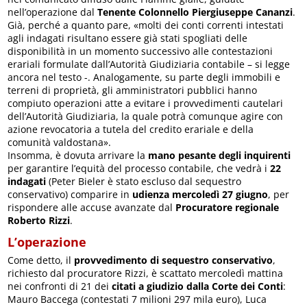
nell’operazione dal
Tenente Colonnello Piergiuseppe Cananzi
.
Già, perché a quanto pare, «molti dei conti correnti intestati
agli indagati risultano essere già stati spogliati delle
disponibilità in un momento successivo alle contestazioni
erariali formulate dall’Autorità Giudiziaria contabile – si legge
ancora nel testo -. Analogamente, su parte degli immobili e
terreni di proprietà, gli amministratori pubblici hanno
compiuto operazioni atte a evitare i provvedimenti cautelari
dell’Autorità Giudiziaria, la quale potrà comunque agire con
azione revocatoria a tutela del credito erariale e della
comunità valdostana».
Insomma, è dovuta arrivare la
mano pesante degli inquirenti
per garantire l’equità del processo contabile, che vedrà i
22
indagati
(Peter Bieler è stato escluso dal sequestro
conservativo) comparire in
udienza mercoledì 27 giugno
, per
rispondere alle accuse avanzate dal
Procuratore regionale
Roberto Rizzi
.
L’operazione
Come detto, il
provvedimento di sequestro conservativo
,
richiesto dal procuratore Rizzi, è scattato mercoledì mattina
nei confronti di 21 dei
citati a giudizio dalla Corte dei Conti
:
Mauro Baccega (contestati 7 milioni 297 mila euro), Luca