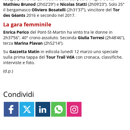
Mathieu Brunod
(2h02’29”) e
Nicolas Statti
(2h09’23”). Solo 25°
il bergamasco
Oliviero Bosatelli
(2h31’37”), vincitore del
Tor
des Géants
2016 e secondo nel 2017.
La gara femminile
Enrica Perico
del Pont-St-Martin ha vinto tra le donne in
2h37’56”, 40° crono assoluto. Seconda
Giulia Torresi
(2h48’46”),
terza
Marina Plavan
(2h52’14”).
Su
Gazzetta Matin
in edicola lunedì 12 marzo uno speciale
sulla prima tappa del
Tour Trail VdA
con cronaca, classifiche,
interviste e foto.
(d.p.)
Condividi