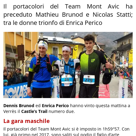
Il portacolori del Team Mont Avic ha
preceduto Mathieu Brunod e Nicolas Statti;
tra le donne trionfo di Enrica Perico
Dennis Brunod
ed
Enrica Perico
hanno vinto questa mattina a
Verrès il
Castle’s Trail
numero due.
La gara maschile
Il portacolori del Team Mont Avic si è imposto in 1h59″57. Con
lui, già primo nel 2017, sono saliti sul podio il figlio d’arte