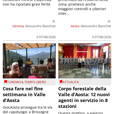
non ha riportato gravi ferite
zona; promessi anche
maggiori controlli e ulteriori
inter...
di
di
cervinia
Alessandro Bianchet
Aosta
Alessandro Bianchet
il 07/08/2026
il 07/08/2026
TURISMO & TEMPO LIBERO
ATTUALITA'
Cosa fare nel fine
Corpo forestale della
settimana in Valle
Valle d’Aosta: 12 nuovi
d’Aosta
agenti in servizio in 8
stazioni
GiocAosta prosegue tra le vie
del capoluogo; a Brissogne
Questa mattina, a palazzo