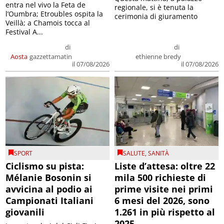
entra nel vivo la Feta de
regionale, si è tenuta la
l’Oumbra; Etroubles ospita la
cerimonia di giuramento
Veillà; a Chamois tocca al
Festival A...
di
di
Aosta
gazzettamatin
ethienne bredy
il 07/08/2026
il 07/08/2026
SPORT
SALUTE
,
SANITÀ
Ciclismo su pista:
Liste d’attesa: oltre 22
Mélanie Bosonin si
mila 500 richieste di
avvicina al podio ai
prime visite nei primi
Campionati Italiani
6 mesi del 2026, sono
giovanili
1.261 in più rispetto al
2025