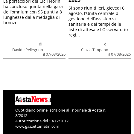
La portacolori del Cicli Fiorin
ha concluso quinta nella gara
Si sono riuniti ieri, giovedì 6
dell'omnium con 95 punti a 8
agosto, l'Unità centrale di
lunghezze dalla medaglia di
gestione dell’assistenza
bronzo
sanitaria e dei tempi delle
liste di attesa e l'Osservatorio
regi...
di
di
Davide Pellegrino
Cinzia Timpano
il 07/08/2026
il 07/08/2026
Quotidiano online Iscrizione al Tribunale di Aosta n.
8/2012
Autorizzazione del 13/12/2012
www.gazzettamatin.com