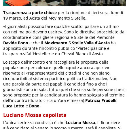
Trasparenza a porte chiuse
per la riunione di ieri sera, lunedì
19 marzo, ad Aosta del Movimento 5 Stelle.
«I giornalisti possono fare qualche scatto, parlare un attimo
con noi ma poi devono uscire». Sono le direttive snocciolate dal
coordinatore e consigliere regionale 5 Stelle del Piemonte
Davide Bono
e che il
Movimento 5 Stelle Valle d’Aosta
ha
applicato durante l’incontro pubblico “Partecipazione è
trasparenza”all’Hostellerie du Cheval Blanc di Aosta.
Lo scopo dell’incontro era raccogliere le proposte della
popolazione per colmare quelle «quote ancora aperte»
riservate ai «rappresentanti dei cittadini che non siano
riconducibili al sistema partitico-politico tradizionale». Non
una parola da parte dei papabili candidati fino a che i
giornalisti sono in sala, tutto quel che si sa sulle persone che si
sono proposte per la candidatura lo hanno spiegato al termine
dell’incontro (durato circa un’ora e mezza)
Patrizia Pradelli
,
Luca Lotto
e
Bono
.
Luciano Mossa capolista
L’unica certezza condivisa è che
Luciano Mossa
, il finanziere
già candidato al Senato lo scorso 4 marzo, sarà il capolista. Si