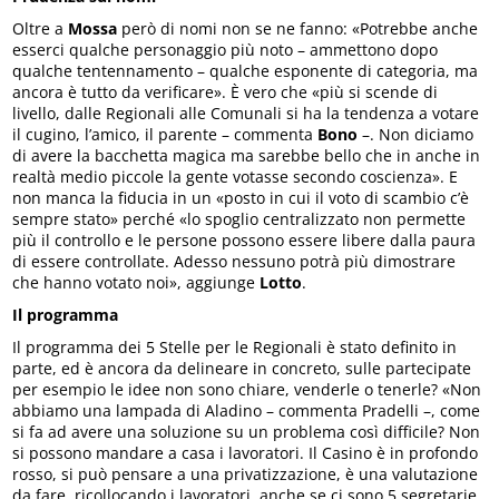
Oltre a
Mossa
però di nomi non se ne fanno: «Potrebbe anche
esserci qualche personaggio più noto – ammettono dopo
qualche tentennamento – qualche esponente di categoria, ma
ancora è tutto da verificare». È vero che «più si scende di
livello, dalle Regionali alle Comunali si ha la tendenza a votare
il cugino, l’amico, il parente – commenta
Bono
–. Non diciamo
di avere la bacchetta magica ma sarebbe bello che in anche in
realtà medio piccole la gente votasse secondo coscienza». E
non manca la fiducia in un «posto in cui il voto di scambio c’è
sempre stato» perché «lo spoglio centralizzato non permette
più il controllo e le persone possono essere libere dalla paura
di essere controllate. Adesso nessuno potrà più dimostrare
che hanno votato noi», aggiunge
Lotto
.
Il programma
Il programma dei 5 Stelle per le Regionali è stato definito in
parte, ed è ancora da delineare in concreto, sulle partecipate
per esempio le idee non sono chiare, venderle o tenerle? «Non
abbiamo una lampada di Aladino – commenta Pradelli –, come
si fa ad avere una soluzione su un problema così difficile? Non
si possono mandare a casa i lavoratori. Il Casino è in profondo
rosso, si può pensare a una privatizzazione, è una valutazione
da fare, ricollocando i lavoratori, anche se ci sono 5 segretarie