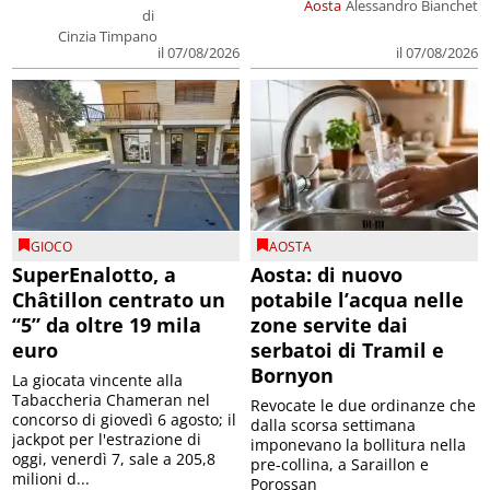
Aosta
Alessandro Bianchet
di
Cinzia Timpano
il 07/08/2026
il 07/08/2026
GIOCO
AOSTA
SuperEnalotto, a
Aosta: di nuovo
Châtillon centrato un
potabile l’acqua nelle
“5” da oltre 19 mila
zone servite dai
euro
serbatoi di Tramil e
Bornyon
La giocata vincente alla
Tabaccheria Chameran nel
Revocate le due ordinanze che
concorso di giovedì 6 agosto; il
dalla scorsa settimana
jackpot per l'estrazione di
imponevano la bollitura nella
oggi, venerdì 7, sale a 205,8
pre-collina, a Saraillon e
milioni d...
Porossan