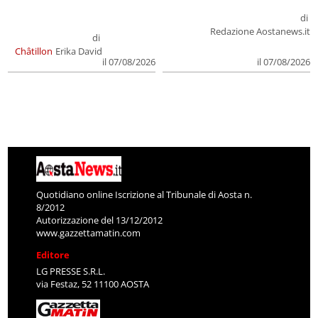
di
Redazione Aostanews.it
di
Châtillon
Erika David
il 07/08/2026
il 07/08/2026
Quotidiano online Iscrizione al Tribunale di Aosta n.
8/2012
Autorizzazione del 13/12/2012
www.gazzettamatin.com
Editore
LG PRESSE S.R.L.
via Festaz, 52 11100 AOSTA