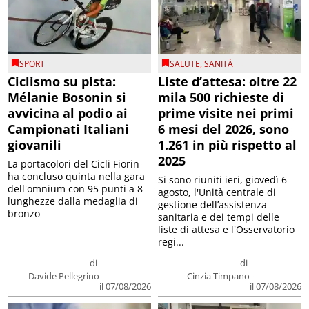
SPORT
SALUTE
,
SANITÀ
Ciclismo su pista:
Liste d’attesa: oltre 22
Mélanie Bosonin si
mila 500 richieste di
avvicina al podio ai
prime visite nei primi
Campionati Italiani
6 mesi del 2026, sono
giovanili
1.261 in più rispetto al
2025
La portacolori del Cicli Fiorin
ha concluso quinta nella gara
Si sono riuniti ieri, giovedì 6
dell'omnium con 95 punti a 8
agosto, l'Unità centrale di
lunghezze dalla medaglia di
gestione dell’assistenza
bronzo
sanitaria e dei tempi delle
liste di attesa e l'Osservatorio
regi...
di
di
Davide Pellegrino
Cinzia Timpano
il 07/08/2026
il 07/08/2026