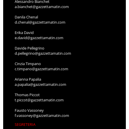
Alessandro Bianchet
a.bianchet@gazzettamatin.com
Danila Chenal
d.chenal@gazzettamatin.com
Erika David
e.david@gazzettamatin.com
Davide Pellegrino
d.pellegrino@gazzettamatin.com
Cinzia Timpano
c.timpano@gazzettamatin.com
Arianna Papalia
a.papalia@gazzettamatin.com
Thomas Piccot
t.piccot@gazzettamatin.com
Fausto Vassoney
f.vassoney@gazzettamatin.com
SEGRETERIA