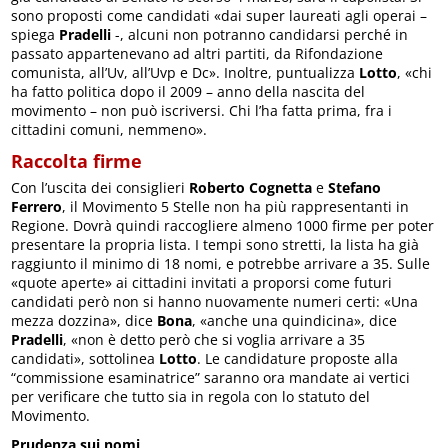
sono proposti come candidati «dai super laureati agli operai –
spiega
Pradelli
-, alcuni non potranno candidarsi perché in
passato appartenevano ad altri partiti, da Rifondazione
comunista, all’Uv, all’Uvp e Dc». Inoltre, puntualizza
Lotto
, «chi
ha fatto politica dopo il 2009 – anno della nascita del
movimento – non può iscriversi. Chi l’ha fatta prima, fra i
cittadini comuni, nemmeno».
Raccolta firme
Con l’uscita dei consiglieri
Roberto Cognetta
e
Stefano
Ferrero
, il Movimento 5 Stelle non ha più rappresentanti in
Regione. Dovrà quindi raccogliere almeno 1000 firme per poter
presentare la propria lista. I tempi sono stretti, la lista ha già
raggiunto il minimo di 18 nomi, e potrebbe arrivare a 35. Sulle
«quote aperte» ai cittadini invitati a proporsi come futuri
candidati però non si hanno nuovamente numeri certi: «Una
mezza dozzina», dice
Bona
, «anche una quindicina», dice
Pradelli
, «non è detto però che si voglia arrivare a 35
candidati», sottolinea
Lotto
. Le candidature proposte alla
“commissione esaminatrice” saranno ora mandate ai vertici
per verificare che tutto sia in regola con lo statuto del
Movimento.
Prudenza sui nomi