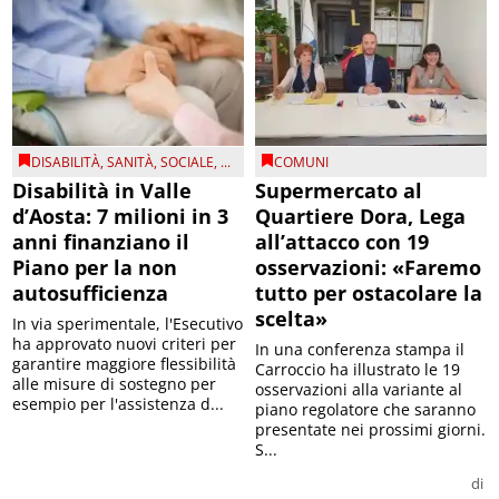
DISABILITÀ
,
SANITÀ
,
SOCIALE
, ...
COMUNI
Disabilità in Valle
Supermercato al
d’Aosta: 7 milioni in 3
Quartiere Dora, Lega
anni finanziano il
all’attacco con 19
Piano per la non
osservazioni: «Faremo
autosufficienza
tutto per ostacolare la
scelta»
In via sperimentale, l'Esecutivo
ha approvato nuovi criteri per
In una conferenza stampa il
garantire maggiore flessibilità
Carroccio ha illustrato le 19
alle misure di sostegno per
osservazioni alla variante al
esempio per l'assistenza d...
piano regolatore che saranno
presentate nei prossimi giorni.
S...
di