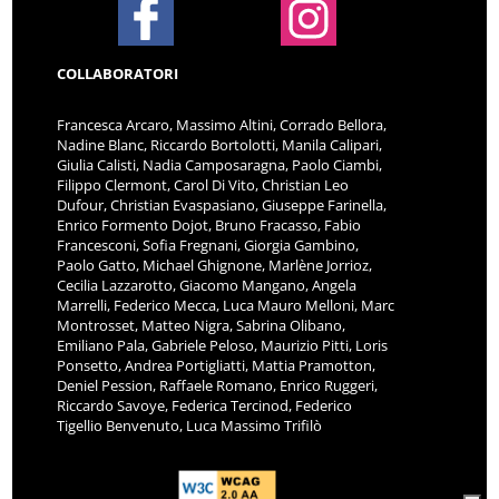
COLLABORATORI
Francesca Arcaro, Massimo Altini, Corrado Bellora,
Nadine Blanc, Riccardo Bortolotti, Manila Calipari,
Giulia Calisti, Nadia Camposaragna, Paolo Ciambi,
Filippo Clermont, Carol Di Vito, Christian Leo
Dufour, Christian Evaspasiano, Giuseppe Farinella,
Enrico Formento Dojot, Bruno Fracasso, Fabio
Francesconi, Sofia Fregnani, Giorgia Gambino,
Paolo Gatto, Michael Ghignone, Marlène Jorrioz,
Cecilia Lazzarotto, Giacomo Mangano, Angela
Marrelli, Federico Mecca, Luca Mauro Melloni, Marc
Montrosset, Matteo Nigra, Sabrina Olibano,
Emiliano Pala, Gabriele Peloso, Maurizio Pitti, Loris
Ponsetto, Andrea Portigliatti, Mattia Pramotton,
Deniel Pession, Raffaele Romano, Enrico Ruggeri,
Riccardo Savoye, Federica Tercinod, Federico
Tigellio Benvenuto, Luca Massimo Trifilò