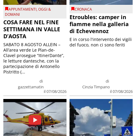
APPUNTAMENTI
,
OGGI &
CRONACA
DOMANI
Etroubles: camper in
COSA FARE NEL FINE
fiamme nella galleria
SETTIMANA IN VALLE
di Echevennoz
D’AOSTA
E in corso l'intervento dei vigili
SABATO 8 AGOSTO ALLEIN –
del fuoco, non ci sono feriti
All’area verde Le Plan-de-
Clavel prosegue “ItinerDante”,
le letture dantesche, con la
partecipazione di Antonello
Pistritto (...
di
di
gazzettamatin
Cinzia Timpano
il 07/08/2026
il 07/08/2026