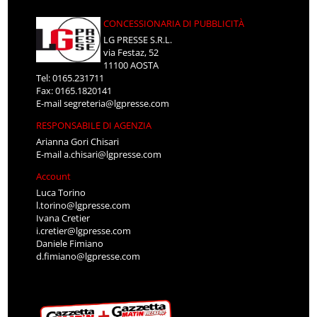
CONCESSIONARIA DI PUBBLICITÀ
LG PRESSE S.R.L.
via Festaz, 52
11100 AOSTA
Tel: 0165.231711
Fax: 0165.1820141
E-mail
segreteria@lgpresse.com
RESPONSABILE DI AGENZIA
Arianna Gori Chisari
E-mail
a.chisari@lgpresse.com
Account
Luca Torino
l.torino@lgpresse.com
Ivana Cretier
i.cretier@lgpresse.com
Daniele Fimiano
d.fimiano@lgpresse.com