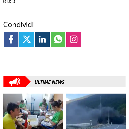
(al.bi.)
Condividi
ULTIME NEWS