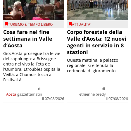
TURISMO & TEMPO LIBERO
ATTUALITA'
Cosa fare nel fine
Corpo forestale della
settimana in Valle
Valle d’Aosta: 12 nuovi
d’Aosta
agenti in servizio in 8
stazioni
GiocAosta prosegue tra le vie
del capoluogo; a Brissogne
Questa mattina, a palazzo
entra nel vivo la Feta de
regionale, si è tenuta la
l’Oumbra; Etroubles ospita la
cerimonia di giuramento
Veillà; a Chamois tocca al
Festival A...
di
di
Aosta
gazzettamatin
ethienne bredy
il 07/08/2026
il 07/08/2026