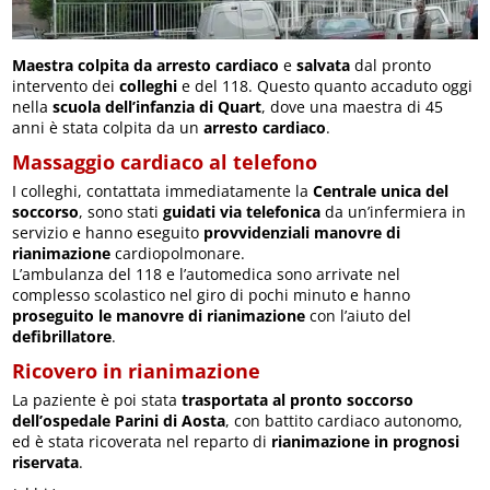
Maestra colpita da arresto cardiaco
e
salvata
dal pronto
intervento dei
colleghi
e del 118. Questo quanto accaduto oggi
nella
scuola dell’infanzia di Quart
, dove una maestra di 45
anni è stata colpita da un
arresto cardiaco
.
Massaggio cardiaco al telefono
I colleghi, contattata immediatamente la
Centrale unica del
soccorso
, sono stati
guidati via telefonica
da un’infermiera in
servizio e hanno eseguito
provvidenziali manovre di
rianimazione
cardiopolmonare.
L’ambulanza del 118 e l’automedica sono arrivate nel
complesso scolastico nel giro di pochi minuto e hanno
proseguito le manovre di rianimazione
con l’aiuto del
defibrillatore
.
Ricovero in rianimazione
La paziente è poi stata
trasportata al pronto soccorso
dell’ospedale Parini di Aosta
, con battito cardiaco autonomo,
ed è stata ricoverata nel reparto di
rianimazione in prognosi
riservata
.