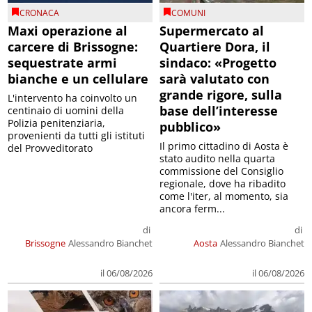
CRONACA
COMUNI
Maxi operazione al
Supermercato al
carcere di Brissogne:
Quartiere Dora, il
sequestrate armi
sindaco: «Progetto
bianche e un cellulare
sarà valutato con
grande rigore, sulla
L'intervento ha coinvolto un
base dell’interesse
centinaio di uomini della
Polizia penitenziaria,
pubblico»
provenienti da tutti gli istituti
Il primo cittadino di Aosta è
del Provveditorato
stato audito nella quarta
commissione del Consiglio
regionale, dove ha ribadito
come l'iter, al momento, sia
ancora ferm...
di
di
Brissogne
Alessandro Bianchet
Aosta
Alessandro Bianchet
il 06/08/2026
il 06/08/2026