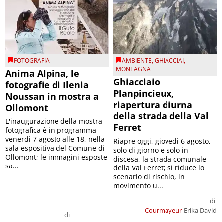
FOTOGRAFIA
AMBIENTE
,
GHIACCIAI
,
MONTAGNA
Anima Alpina, le
Ghiacciaio
fotografie di Ilenia
Planpincieux,
Noussan in mostra a
riapertura diurna
Ollomont
della strada della Val
L'inaugurazione della mostra
Ferret
fotografica è in programma
venerdì 7 agosto alle 18, nella
Riapre oggi, giovedì 6 agosto,
sala espositiva del Comune di
solo di giorno e solo in
Ollomont; le immagini esposte
discesa, la strada comunale
sa...
della Val Ferret; si riduce lo
scenario di rischio, in
movimento u...
di
Courmayeur
Erika David
di