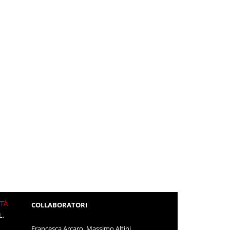
ITÀ
COLLABORATORI
L.
Francesca Arcaro, Massimo Altini,