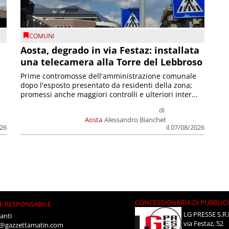
COMUNI
n
Aosta, degrado in via Festaz: installata
una telecamera alla Torre del Lebbroso
Prime contromosse dell'amministrazione comunale
dopo l'esposto presentato da residenti della zona;
promessi anche maggiori controlli e ulteriori inter...
di
Aosta
Alessandro Bianchet
026
il 07/08/2026
CONCESSIONARIA DI PUBBLIC
E RESPONSABILE
LG PRESSE S.R.
anti
via Festaz, 52
i@gazzettamatin.com