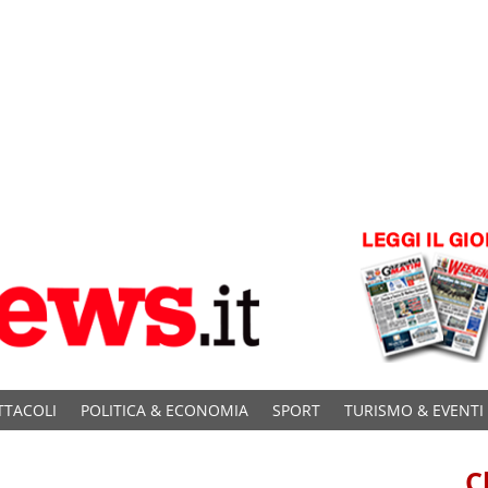
TTACOLI
POLITICA & ECONOMIA
SPORT
TURISMO & EVENTI
C