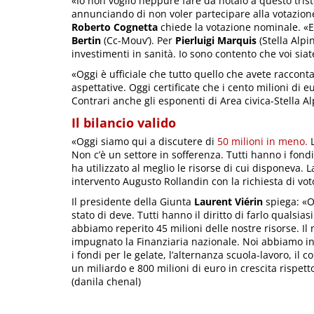
«Io non voglio neppure fare da notaio a questo tri
annunciando di non voler partecipare alla votazione 
Roberto Cognetta
chiede la votazione nominale. «E
Bertin
(Cc-Mouv’). Per
Pierluigi Marquis
(Stella Alpi
investimenti in sanità. Io sono contento che voi sia
«Oggi è ufficiale che tutto quello che avete raccont
aspettative. Oggi certificate che i cento milioni di 
Contrari anche gli esponenti di Area civica-Stella Al
Il bilancio valido
«Oggi siamo qui a discutere di
50 milioni in meno.
L
Non c’è un settore in sofferenza. Tutti hanno i fon
ha utilizzato al meglio le risorse di cui disponeva. L
intervento Augusto Rollandin con la richiesta di vot
Il presidente della Giunta
Laurent Viérin
spiega: «Og
stato di deve. Tutti hanno il diritto di farlo qualsiasi
abbiamo reperito 45 milioni delle nostre risorse. I
impugnato la Finanziaria nazionale. Noi abbiamo inv
i fondi per le gelate, l’alternanza scuola-lavoro, il c
un miliardo e 800 milioni di euro in crescita rispett
(danila chenal)