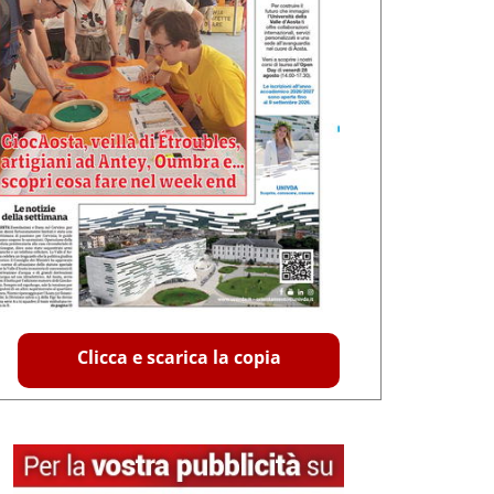
Clicca e scarica la copia