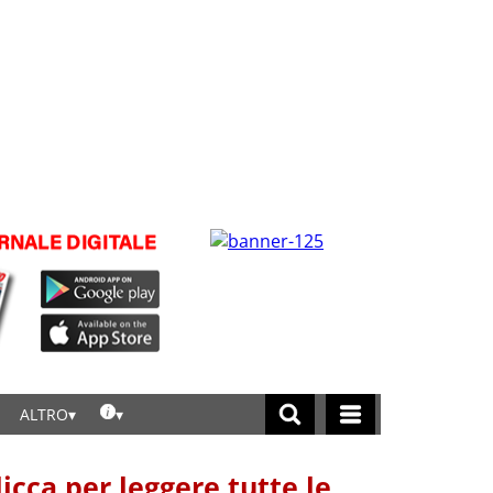
ALTRO
licca per leggere tutte le