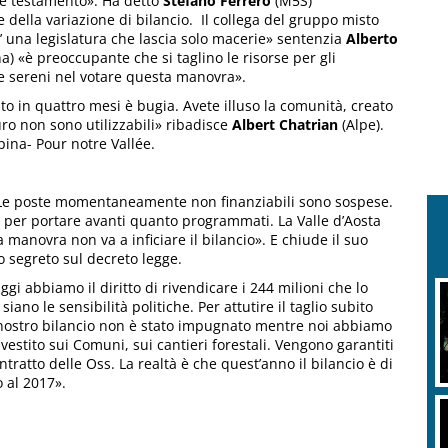
ste testamento». Ha detto
Stefano Ferrero
(M5S)
della variazione di bilancio. Il collega del gruppo misto
’ una legislatura che lascia solo macerie» sentenzia
Alberto
na) «è preoccupante che si taglino le risorse per gli
te sereni nel votare questa manovra».
ato in quattro mesi è bugia. Avete illuso la comunità, creato
euro non sono utilizzabili» ribadisce
Albert Chatrian
(Alpe).
pina- Pour notre Vallée.
e poste momentaneamente non finanziabili sono sospese.
di per portare avanti quanto programmati. La Valle d’Aosta
a manovra non va a inficiare il bilancio». E chiude il suo
o segreto sul decreto legge.
gi abbiamo il diritto di rivendicare i 244 milioni che lo
 siano le sensibilità politiche. Per attutire il taglio subito
l nostro bilancio non è stato impugnato mentre noi abbiamo
estito sui Comuni, sui cantieri forestali. Vengono garantiti
ontratto delle Oss. La realtà è che quest’anno il bilancio è di
o al 2017».