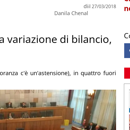
di
il
27/03/2018
n
Danila Chenal
C
 variazione di bilancio,
oranza c'è un'astensione), in quattro fuori