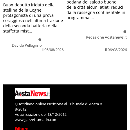
pedana del salotto buono
Buon debutto iridato della
della città alcuni atleti reduci
stellina della Cogne,
dalla rassegna continentale in
protagonista di una prova
programma ...
coraggiosa nell'ultima frazione
della seconda batteria della
staffetta mist...
di
Redazione Aostanews.it
di
Davide Pellegrino
il 06/08/2026
il 06/08/2026
Quotidiano online Iscrizione al Tribunale di Aosta n.
8/2012
Autorizzazione del 13/12/2012
www.gazzettamatin.com
Editore