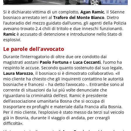
Si è dichiarato vittima di un complotto,
Agan Ramic
, il 56enne
bosniaco arrestato ieri al
Traforo del Monte Bianco
. Dietro
l’autoradio del mezzo guidato dall’uomo, gli agenti della Polizia
avevano trovato 2.4 chili di tritolo e due inneschi funzionanti.
Ramic
è accusato di detenzione e introduzione nello Stato di
esplosivi.
Le parole dell’avvocato
Durante l’interrogatorio di oltre due ore condotto dai
magistrati aostani
Paolo Fortuna
e
Luca Ceccanti
, l’uomo ha
respinto le accuse. Secondo quanto sostenuto dal suo legale,
Laura Marozzo
, il bosniaco si è dimostrato collaborativo. «Il
mio cliente ha chiesto che gli inquirenti contattino le autorità
bosniache e francesi – ha detto l’avvocato -. Entrambe sono al
corrente di situazioni da lui più volte denunciate che
riguardano la criminalità dell’est. Ramic è presidente
dell’associazione umanitaria Bosna che si occupa di
trasportare ex profughi e materiale dalla Francia alla Bosnia.
Per il mio cliente, l’esplosivo è stato messo da terzi sul veicolo
già in Bosnia, durante il viaggio di andata, per creargli
difficoltà».