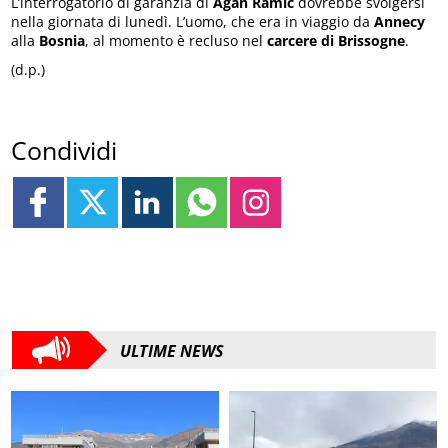
L’interrogatorio di garanzia di
Agan Ramic
dovrebbe svolgersi
nella giornata di lunedì. L’uomo, che era in viaggio da
Annecy
alla
Bosnia
, al momento è recluso nel
carcere di Brissogne
.
(d.p.)
Condividi
ULTIME NEWS