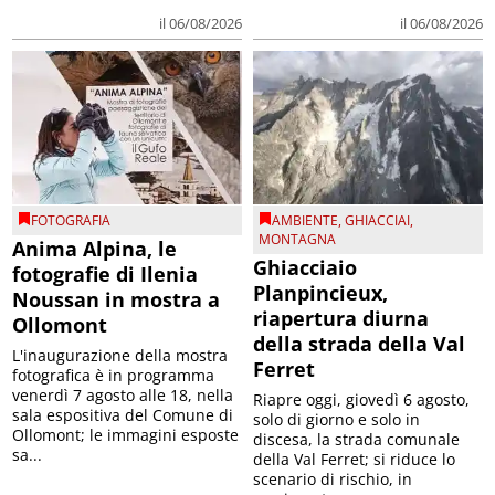
il 06/08/2026
il 06/08/2026
FOTOGRAFIA
AMBIENTE
,
GHIACCIAI
,
MONTAGNA
Anima Alpina, le
Ghiacciaio
fotografie di Ilenia
Planpincieux,
Noussan in mostra a
riapertura diurna
Ollomont
della strada della Val
L'inaugurazione della mostra
Ferret
fotografica è in programma
venerdì 7 agosto alle 18, nella
Riapre oggi, giovedì 6 agosto,
sala espositiva del Comune di
solo di giorno e solo in
Ollomont; le immagini esposte
discesa, la strada comunale
sa...
della Val Ferret; si riduce lo
scenario di rischio, in