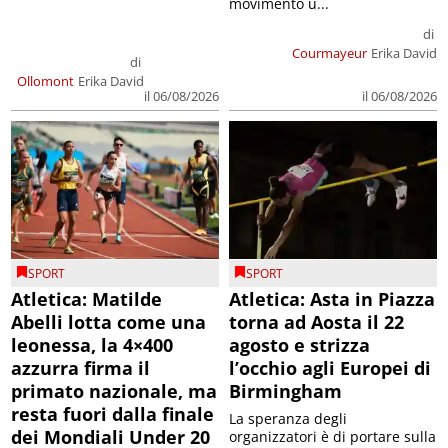
movimento u...
di
Courmayeur
Erika David
di
Ollomont
Erika David
il 06/08/2026
il 06/08/2026
SPORT
SPORT
Atletica: Matilde
Atletica: Asta in Piazza
Abelli lotta come una
torna ad Aosta il 22
leonessa, la 4×400
agosto e strizza
azzurra firma il
l’occhio agli Europei di
primato nazionale, ma
Birmingham
resta fuori dalla finale
La speranza degli
dei Mondiali Under 20
organizzatori è di portare sulla