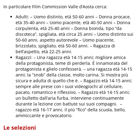
In particolare Film Commission Valle d’Aosta cerca:
Adulti: – Uomo distinto, età 50-60 anni – Donna procace,
età 35-40 anni – Uomo piacente, età 40-50 anni – Donna
corpulenta, età 25-40 anni – Donna bionda, tipo “da
discoteca”, spigliata, età circa 25 anni – Uomo distinto sui
50-60 anni, aspetto autorevole – Uomo piacente,
brizzolato, spigliato, età 50-60 anni. – Ragazza di
bell’aspetto, età 22-25 anni.
Ragazzi: – Una ragazza età 14-15 anni; migliore amica
della protagonista, teme di perderla. È innamorata del
protagonista e glielo confesserà. – una ragazza età 14-15
anni; la “snob” della classe, molto carina. Si mostra più
sicura e adulta di quello che è. – Ragazzo età 14-15 anni;
sempre alle prese con i suoi videogiochi al cellulare,
pacato, romantico e riflessivo. – Ragazzo età 14-15 anni;
un bulletto dall’aria furba, interviene continuamente
durante la lezione con battute sui suoi compagni. –
ragazzo età 16-17 anni, il più “fico” della scuola, bello,
ammiccante e provocatorio.
Le selezioni