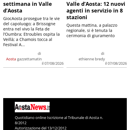
settimana in Valle
Valle d’Aosta: 12 nuovi
d’Aosta
agenti in servizio in 8
stazioni
GiocAosta prosegue tra le vie
del capoluogo; a Brissogne
Questa mattina, a palazzo
entra nel vivo la Feta de
regionale, si è tenuta la
l’Oumbra; Etroubles ospita la
cerimonia di giuramento
Veillà; a Chamois tocca al
Festival A...
di
di
Aosta
gazzettamatin
ethienne bredy
il 07/08/2026
il 07/08/2026
Quotidiano online Iscrizione al Tribunale di Aosta n.
8/2012
Autorizzazione del 13/12/2012