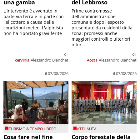
una gamba
del Lebbroso
L'intervento è avvenuto in
Prime contromosse
parte via terra e in parte con
dell'amministrazione
l'elicottero a causa delle
comunale dopo l'esposto
condizioni meteo. L'alpinista
presentato da residenti della
non ha riportato gravi ferite
zona; promessi anche
maggiori controlli e ulteriori
inter...
di
di
cervinia
Alessandro Bianchet
Aosta
Alessandro Bianchet
il 07/08/2026
il 07/08/2026
TURISMO & TEMPO LIBERO
ATTUALITA'
Cosa fare nel fine
Corpo forestale della