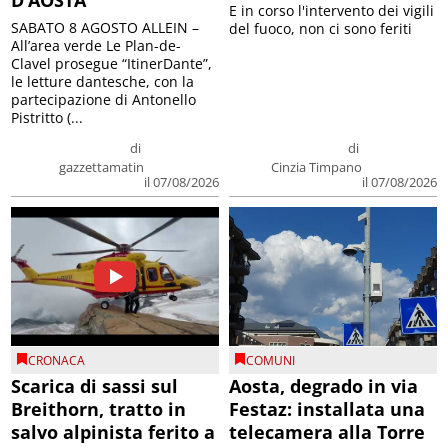
D’AOSTA
E in corso l'intervento dei vigili
SABATO 8 AGOSTO ALLEIN –
del fuoco, non ci sono feriti
All’area verde Le Plan-de-
Clavel prosegue “ItinerDante”,
le letture dantesche, con la
partecipazione di Antonello
Pistritto (...
di
di
gazzettamatin
Cinzia Timpano
il 07/08/2026
il 07/08/2026
CRONACA
COMUNI
Scarica di sassi sul
Aosta, degrado in via
Breithorn, tratto in
Festaz: installata una
salvo alpinista ferito a
telecamera alla Torre