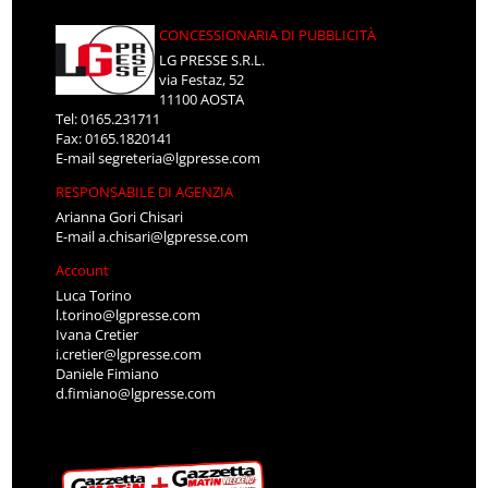
CONCESSIONARIA DI PUBBLICITÀ
LG PRESSE S.R.L.
via Festaz, 52
11100 AOSTA
Tel: 0165.231711
Fax: 0165.1820141
E-mail
segreteria@lgpresse.com
RESPONSABILE DI AGENZIA
Arianna Gori Chisari
E-mail
a.chisari@lgpresse.com
Account
Luca Torino
l.torino@lgpresse.com
Ivana Cretier
i.cretier@lgpresse.com
Daniele Fimiano
d.fimiano@lgpresse.com