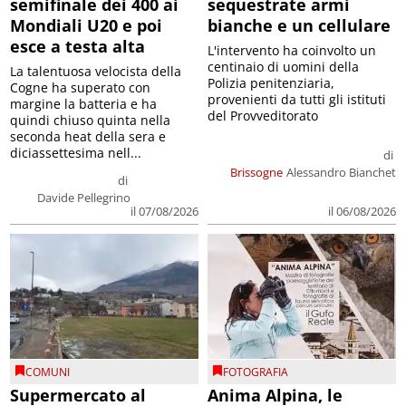
semifinale dei 400 ai
sequestrate armi
Mondiali U20 e poi
bianche e un cellulare
esce a testa alta
L'intervento ha coinvolto un
centinaio di uomini della
La talentuosa velocista della
Polizia penitenziaria,
Cogne ha superato con
provenienti da tutti gli istituti
margine la batteria e ha
del Provveditorato
quindi chiuso quinta nella
seconda heat della sera e
diciassettesima nell...
di
Brissogne
Alessandro Bianchet
di
Davide Pellegrino
il 07/08/2026
il 06/08/2026
COMUNI
FOTOGRAFIA
Supermercato al
Anima Alpina, le