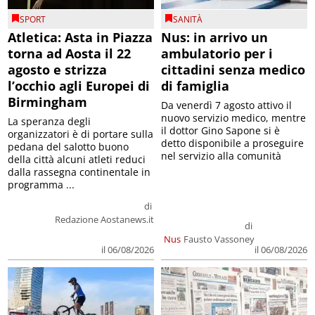
SPORT
SANITÀ
Atletica: Asta in Piazza
Nus: in arrivo un
torna ad Aosta il 22
ambulatorio per i
agosto e strizza
cittadini senza medico
l’occhio agli Europei di
di famiglia
Birmingham
Da venerdì 7 agosto attivo il
nuovo servizio medico, mentre
La speranza degli
il dottor Gino Sapone si è
organizzatori è di portare sulla
detto disponibile a proseguire
pedana del salotto buono
nel servizio alla comunità
della città alcuni atleti reduci
dalla rassegna continentale in
programma ...
di
Redazione Aostanews.it
di
Nus
Fausto Vassoney
il 06/08/2026
il 06/08/2026