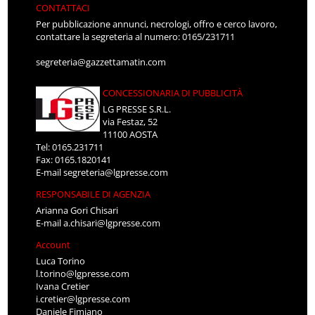
CONTATTACI
Per pubblicazione annunci, necrologi, offro e cerco lavoro,
contattare la segreteria al numero: 0165/231711
segreteria@gazzettamatin.com
CONCESSIONARIA DI PUBBLICITÀ
LG PRESSE S.R.L.
via Festaz, 52
11100 AOSTA
Tel: 0165.231711
Fax: 0165.1820141
E-mail
segreteria@lgpresse.com
RESPONSABILE DI AGENZIA
Arianna Gori Chisari
E-mail
a.chisari@lgpresse.com
Account
Luca Torino
l.torino@lgpresse.com
Ivana Cretier
i.cretier@lgpresse.com
Daniele Fimiano