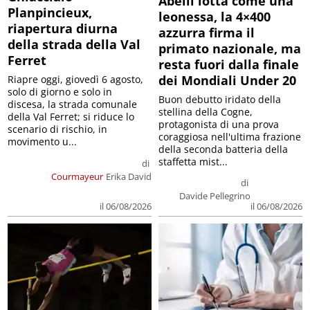
Abelli lotta come una
Planpincieux,
leonessa, la 4×400
riapertura diurna
azzurra firma il
della strada della Val
primato nazionale, ma
Ferret
resta fuori dalla finale
dei Mondiali Under 20
Riapre oggi, giovedì 6 agosto,
solo di giorno e solo in
Buon debutto iridato della
discesa, la strada comunale
stellina della Cogne,
della Val Ferret; si riduce lo
protagonista di una prova
scenario di rischio, in
coraggiosa nell'ultima frazione
movimento u...
della seconda batteria della
staffetta mist...
di
Courmayeur
Erika David
di
Davide Pellegrino
il 06/08/2026
il 06/08/2026