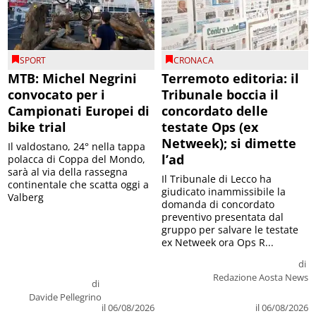
SPORT
CRONACA
MTB: Michel Negrini
Terremoto editoria: il
convocato per i
Tribunale boccia il
Campionati Europei di
concordato delle
bike trial
testate Ops (ex
Netweek); si dimette
Il valdostano, 24° nella tappa
l’ad
polacca di Coppa del Mondo,
sarà al via della rassegna
Il Tribunale di Lecco ha
continentale che scatta oggi a
giudicato inammissibile la
Valberg
domanda di concordato
preventivo presentata dal
gruppo per salvare le testate
ex Netweek ora Ops R...
di
Redazione Aosta News
di
Davide Pellegrino
il 06/08/2026
il 06/08/2026