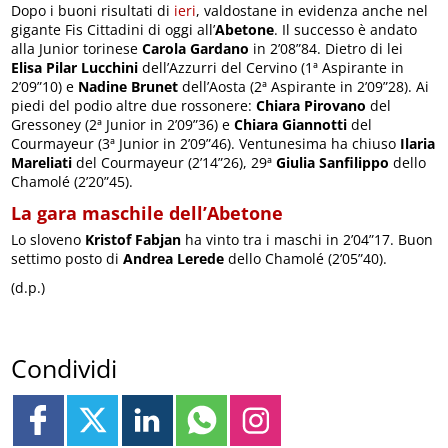
Dopo i buoni risultati di
ieri
, valdostane in evidenza anche nel
gigante Fis Cittadini di oggi all’
Abetone
. Il successo è andato
alla Junior torinese
Carola Gardano
in 2’08”84. Dietro di lei
Elisa Pilar Lucchini
dell’Azzurri del Cervino (1ª Aspirante in
2’09”10) e
Nadine Brunet
dell’Aosta (2ª Aspirante in 2’09”28). Ai
piedi del podio altre due rossonere:
Chiara Pirovano
del
Gressoney (2ª Junior in 2’09”36) e
Chiara Giannotti
del
Courmayeur (3ª Junior in 2’09”46). Ventunesima ha chiuso
Ilaria
Mareliati
del Courmayeur (2’14”26), 29ª
Giulia Sanfilippo
dello
Chamolé (2’20”45).
La gara maschile dell’Abetone
Lo sloveno
Kristof Fabjan
ha vinto tra i maschi in 2’04”17. Buon
settimo posto di
Andrea Lerede
dello Chamolé (2’05”40).
(d.p.)
Condividi