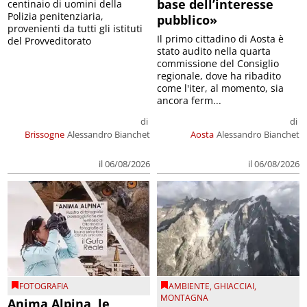
base dell’interesse
centinaio di uomini della
Polizia penitenziaria,
pubblico»
provenienti da tutti gli istituti
Il primo cittadino di Aosta è
del Provveditorato
stato audito nella quarta
commissione del Consiglio
regionale, dove ha ribadito
come l'iter, al momento, sia
ancora ferm...
di
di
Brissogne
Alessandro Bianchet
Aosta
Alessandro Bianchet
il 06/08/2026
il 06/08/2026
FOTOGRAFIA
AMBIENTE
,
GHIACCIAI
,
MONTAGNA
Anima Alpina, le