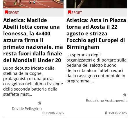
SPORT
SPORT
Atletica: Matilde
Atletica: Asta in Piazza
Abelli lotta come una
torna ad Aosta il 22
leonessa, la 4×400
agosto e strizza
azzurra firma il
l’occhio agli Europei di
primato nazionale, ma
Birmingham
resta fuori dalla finale
La speranza degli
dei Mondiali Under 20
organizzatori è di portare sulla
pedana del salotto buono
Buon debutto iridato della
della città alcuni atleti reduci
stellina della Cogne,
dalla rassegna continentale in
protagonista di una prova
programma ...
coraggiosa nell'ultima frazione
della seconda batteria della
staffetta mist...
di
Redazione Aostanews.it
di
Davide Pellegrino
il 06/08/2026
il 06/08/2026