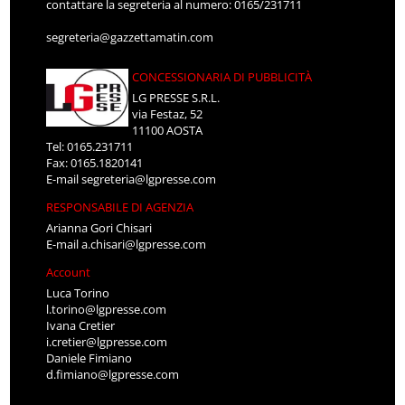
contattare la segreteria al numero: 0165/231711
segreteria@gazzettamatin.com
CONCESSIONARIA DI PUBBLICITÀ
LG PRESSE S.R.L.
via Festaz, 52
11100 AOSTA
Tel: 0165.231711
Fax: 0165.1820141
E-mail
segreteria@lgpresse.com
RESPONSABILE DI AGENZIA
Arianna Gori Chisari
E-mail
a.chisari@lgpresse.com
Account
Luca Torino
l.torino@lgpresse.com
Ivana Cretier
i.cretier@lgpresse.com
Daniele Fimiano
d.fimiano@lgpresse.com