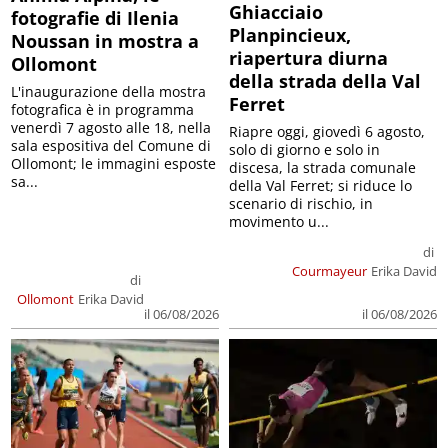
Ghiacciaio
fotografie di Ilenia
Planpincieux,
Noussan in mostra a
riapertura diurna
Ollomont
della strada della Val
L'inaugurazione della mostra
Ferret
fotografica è in programma
venerdì 7 agosto alle 18, nella
Riapre oggi, giovedì 6 agosto,
sala espositiva del Comune di
solo di giorno e solo in
Ollomont; le immagini esposte
discesa, la strada comunale
sa...
della Val Ferret; si riduce lo
scenario di rischio, in
movimento u...
di
Courmayeur
Erika David
di
Ollomont
Erika David
il 06/08/2026
il 06/08/2026