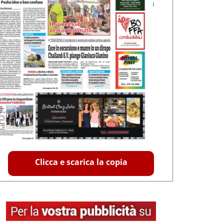
Clicca e scarica la copia