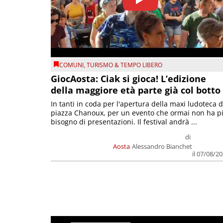
COMUNI
,
TURISMO & TEMPO LIBERO
GiocAosta: Ciak si gioca! L’edizione
della maggiore età parte già col botto
In tanti in coda per l'apertura della maxi ludoteca d
piazza Chanoux, per un evento che ormai non ha p
bisogno di presentazioni. Il festival andrà ...
di
Aosta
Alessandro Bianchet
il 07/08/2