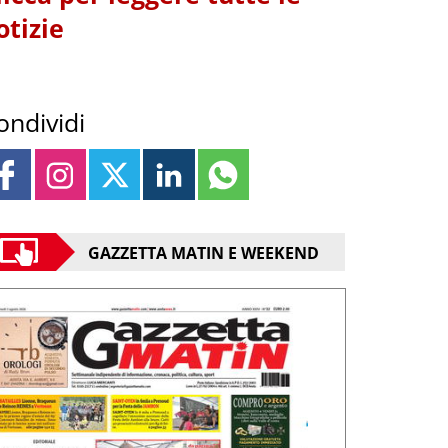
otizie
ondividi
GAZZETTA MATIN E WEEKEND