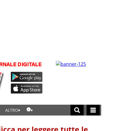
ALTRO
licca per leggere tutte le