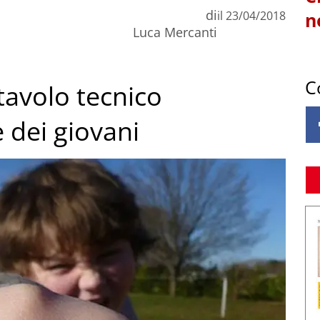
di
il
23/04/2018
n
Luca Mercanti
C
 tavolo tecnico
 dei giovani