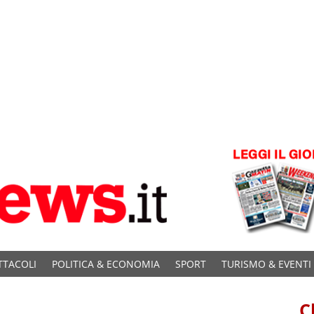
TTACOLI
POLITICA & ECONOMIA
SPORT
TURISMO & EVENTI
C