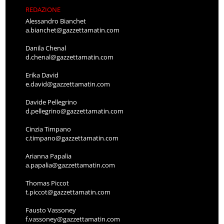
REDAZIONE
Alessandro Bianchet
a.bianchet@gazzettamatin.com
Danila Chenal
d.chenal@gazzettamatin.com
Erika David
e.david@gazzettamatin.com
Davide Pellegrino
d.pellegrino@gazzettamatin.com
Cinzia Timpano
c.timpano@gazzettamatin.com
Arianna Papalia
a.papalia@gazzettamatin.com
Thomas Piccot
t.piccot@gazzettamatin.com
Fausto Vassoney
f.vassoney@gazzettamatin.com