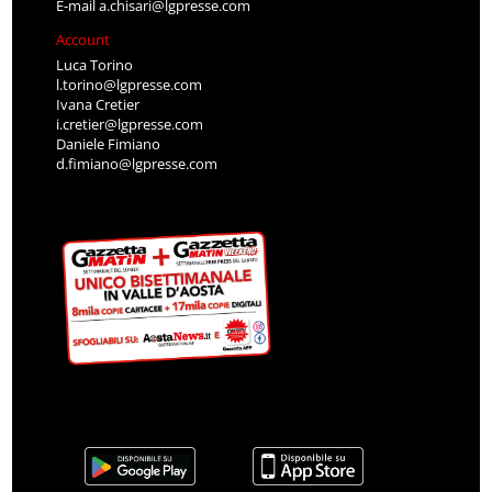
E-mail
a.chisari@lgpresse.com
Account
Luca Torino
l.torino@lgpresse.com
Ivana Cretier
i.cretier@lgpresse.com
Daniele Fimiano
d.fimiano@lgpresse.com