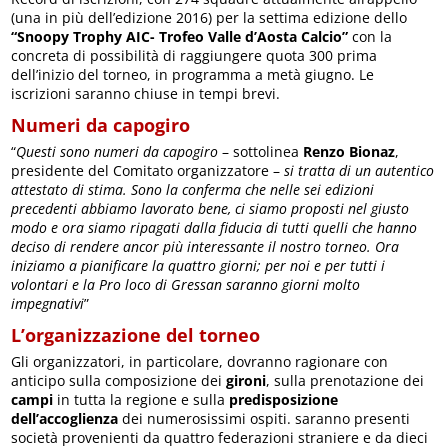
(una in più dell’edizione 2016) per la settima edizione dello
“Snoopy Trophy AIC- Trofeo Valle d’Aosta Calcio”
con la
concreta di possibilità di raggiungere quota 300 prima
dell’inizio del torneo, in programma a metà giugno. Le
iscrizioni saranno chiuse in tempi brevi.
Numeri da capogiro
“
Questi sono numeri da capogiro
– sottolinea
Renzo Bionaz
,
presidente del Comitato organizzatore –
si tratta di un autentico
attestato di stima. Sono la conferma che nelle sei edizioni
precedenti abbiamo lavorato bene, ci siamo proposti nel giusto
modo e ora siamo ripagati dalla fiducia di tutti quelli che hanno
deciso di rendere ancor più interessante il nostro torneo. Ora
iniziamo a pianificare la quattro giorni; per noi e per tutti i
volontari e la Pro loco di Gressan saranno giorni molto
impegnativi
”
L’organizzazione del torneo
Gli organizzatori, in particolare, dovranno ragionare con
anticipo sulla composizione dei
gironi
, sulla prenotazione dei
campi
in tutta la regione e sulla
predisposizione
dell’accoglienza
dei numerosissimi ospiti. saranno presenti
società provenienti da quattro federazioni straniere e da dieci