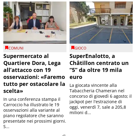
COMUNI
GIOCO
Supermercato al
SuperEnalotto, a
Quartiere Dora, Lega
Châtillon centrato un
all’attacco con 19
“5” da oltre 19 mila
osservazioni: «Faremo
euro
tutto per ostacolare la
La giocata vincente alla
scelta»
Tabaccheria Chameran nel
concorso di giovedì 6 agosto; il
In una conferenza stampa il
jackpot per l'estrazione di
Carroccio ha illustrato le 19
oggi, venerdì 7, sale a 205,8
osservazioni alla variante al
milioni d...
piano regolatore che saranno
presentate nei prossimi giorni.
S...
di