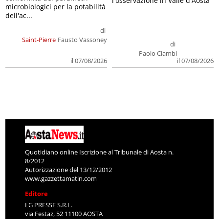
l'osservazione in Valle d'Aosta
microbiologici per la potabilità
dell'ac...
di
Saint-Pierre
Fausto Vassoney
di
Paolo Ciambi
il 07/08/2026
il 07/08/2026
Quotidiano online Iscrizione al Tribunale di Aosta n.
8/2012
Autorizzazione del 13/12/2012
www.gazzettamatin.com
Editore
LG PRESSE S.R.L.
via Festaz, 52 11100 AOSTA