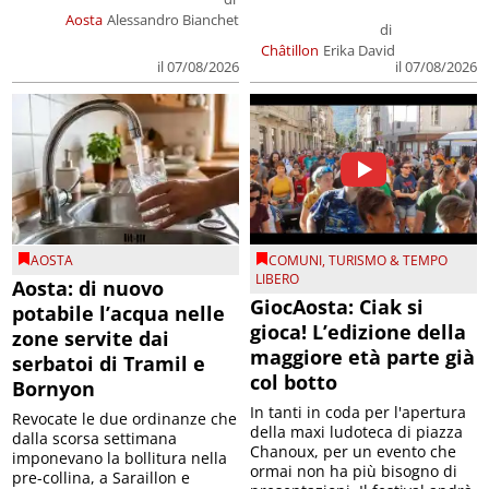
Aosta
Alessandro Bianchet
di
Châtillon
Erika David
il 07/08/2026
il 07/08/2026
AOSTA
COMUNI
,
TURISMO & TEMPO
LIBERO
Aosta: di nuovo
GiocAosta: Ciak si
potabile l’acqua nelle
gioca! L’edizione della
zone servite dai
maggiore età parte già
serbatoi di Tramil e
col botto
Bornyon
In tanti in coda per l'apertura
Revocate le due ordinanze che
della maxi ludoteca di piazza
dalla scorsa settimana
Chanoux, per un evento che
imponevano la bollitura nella
ormai non ha più bisogno di
pre-collina, a Saraillon e