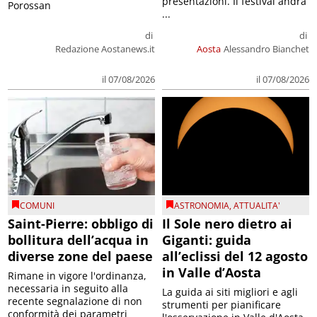
presentazioni. Il festival andrà
Porossan
...
di
di
Redazione Aostanews.it
Aosta
Alessandro Bianchet
il 07/08/2026
il 07/08/2026
COMUNI
ASTRONOMIA
,
ATTUALITA'
Saint-Pierre: obbligo di
Il Sole nero dietro ai
bollitura dell’acqua in
Giganti: guida
diverse zone del paese
all’eclissi del 12 agosto
in Valle d’Aosta
Rimane in vigore l'ordinanza,
necessaria in seguito alla
La guida ai siti migliori e agli
recente segnalazione di non
strumenti per pianificare
conformità dei parametri