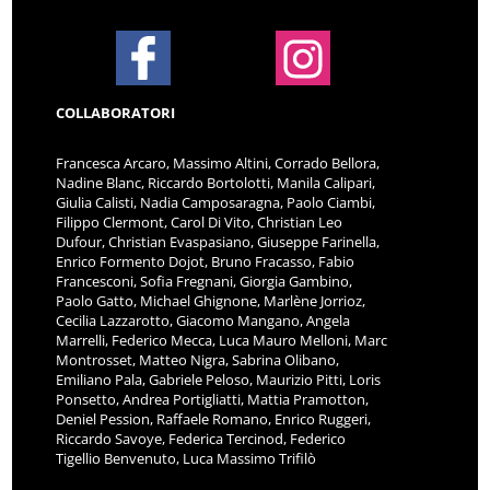
COLLABORATORI
Francesca Arcaro, Massimo Altini, Corrado Bellora,
Nadine Blanc, Riccardo Bortolotti, Manila Calipari,
Giulia Calisti, Nadia Camposaragna, Paolo Ciambi,
Filippo Clermont, Carol Di Vito, Christian Leo
Dufour, Christian Evaspasiano, Giuseppe Farinella,
Enrico Formento Dojot, Bruno Fracasso, Fabio
Francesconi, Sofia Fregnani, Giorgia Gambino,
Paolo Gatto, Michael Ghignone, Marlène Jorrioz,
Cecilia Lazzarotto, Giacomo Mangano, Angela
Marrelli, Federico Mecca, Luca Mauro Melloni, Marc
Montrosset, Matteo Nigra, Sabrina Olibano,
Emiliano Pala, Gabriele Peloso, Maurizio Pitti, Loris
Ponsetto, Andrea Portigliatti, Mattia Pramotton,
Deniel Pession, Raffaele Romano, Enrico Ruggeri,
Riccardo Savoye, Federica Tercinod, Federico
Tigellio Benvenuto, Luca Massimo Trifilò