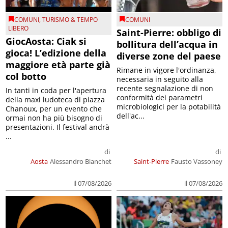
COMUNI
,
TURISMO & TEMPO
COMUNI
LIBERO
Saint-Pierre: obbligo di
GiocAosta: Ciak si
bollitura dell’acqua in
gioca! L’edizione della
diverse zone del paese
maggiore età parte già
Rimane in vigore l'ordinanza,
col botto
necessaria in seguito alla
recente segnalazione di non
In tanti in coda per l'apertura
conformità dei parametri
della maxi ludoteca di piazza
microbiologici per la potabilità
Chanoux, per un evento che
dell'ac...
ormai non ha più bisogno di
presentazioni. Il festival andrà
...
di
di
Aosta
Alessandro Bianchet
Saint-Pierre
Fausto Vassoney
il 07/08/2026
il 07/08/2026