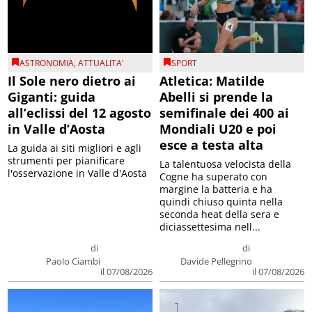
ASTRONOMIA
,
ATTUALITA'
SPORT
Il Sole nero dietro ai
Atletica: Matilde
Giganti: guida
Abelli si prende la
all’eclissi del 12 agosto
semifinale dei 400 ai
in Valle d’Aosta
Mondiali U20 e poi
esce a testa alta
La guida ai siti migliori e agli
strumenti per pianificare
La talentuosa velocista della
l'osservazione in Valle d'Aosta
Cogne ha superato con
margine la batteria e ha
quindi chiuso quinta nella
seconda heat della sera e
diciassettesima nell...
di
di
Paolo Ciambi
Davide Pellegrino
il 07/08/2026
il 07/08/2026