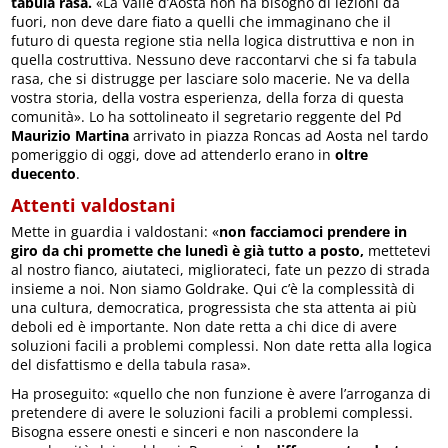
tabula rasa.
«La Valle d’Aosta non ha bisogno di lezioni da
fuori, non deve dare fiato a quelli che immaginano che il
futuro di questa regione stia nella logica distruttiva e non in
quella costruttiva. Nessuno deve raccontarvi che si fa tabula
rasa, che si distrugge per lasciare solo macerie. Ne va della
vostra storia, della vostra esperienza, della forza di questa
comunità». Lo ha sottolineato il segretario reggente del Pd
Maurizio Martina
arrivato in piazza Roncas ad Aosta nel tardo
pomeriggio di oggi, dove ad attenderlo erano in
oltre
duecento
.
Attenti valdostani
Mette in guardia i valdostani: «
non facciamoci prendere in
giro da chi promette che lunedì è già tutto a posto,
mettetevi
al nostro fianco, aiutateci, migliorateci, fate un pezzo di strada
insieme a noi. Non siamo Goldrake. Qui c’è la complessità di
una cultura, democratica, progressista che sta attenta ai più
deboli ed è importante. Non date retta a chi dice di avere
soluzioni facili a problemi complessi. Non date retta alla logica
del disfattismo e della tabula rasa».
Ha proseguito: «quello che non funzione è avere l’arroganza di
pretendere di avere le soluzioni facili a problemi complessi.
Bisogna essere onesti e sinceri e non nascondere la