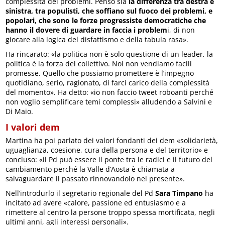
complessità dei problemi. Penso sia
la differenza tra destra e
sinistra, tra populisti, che soffiano sul fuoco dei problemi, e
popolari, che sono le forze progressiste democratiche che
hanno il dovere di guardare in faccia i problem
i, di non
giocare alla logica del disfattismo e della tabula rasa».
Ha rincarato: «la politica non è solo questione di un leader, la
politica è la forza del collettivo. Noi non vendiamo facili
promesse. Quello che possiamo promettere è l’impegno
quotidiano, serio, ragionato, di farci carico della complessità
del momento». Ha detto: «io non faccio tweet roboanti perché
non voglio semplificare temi complessi» alludendo a Salvini e
Di Maio.
I valori dem
Martina ha poi parlato dei valori fondanti dei dem «solidarietà,
uguaglianza, coesione, cura della persona e del territorio» e
concluso: «il Pd può essere il ponte tra le radici e il futuro del
cambiamento perché la Valle d’Aosta è chiamata a
salvaguardare il passato rinnovandolo nel presente».
Nell’introdurlo il segretario regionale del Pd
Sara Timpano
ha
incitato ad avere «calore, passione ed entusiasmo e a
rimettere al centro la persone troppo spessa mortificata, negli
ultimi anni, agli interessi personali».