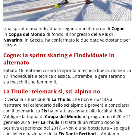
Una sprint e una individuale segneranno il ritorno di
Cogne
in
Coppa del Mondo
di fondo. Il congresso della
Fis
di
Navarino
, in Grecia, ha confermato le due date valdostane per
il 2019.
Cogne: la sprint skating e l’individuale in
alternato
Sabato 16 febbraio ci sarà la sprinta a tecnica libera, domenica
17 l’individuale a tecnica classica. Entrambe le gare saranno
sia maschili che femminili.
La Thuile: telemark sì, sci alpino no
Diversa la situazione di
La Thuile
, che non è riuscita a
rientrare nel calendario dello sci alpino e proverà a consolarsi
con il telemark. La
Fis
ha infatti assegnato alla località della
Valdigne la tappa di
Coppa del Mondo
in programma il 20 e 21
gennaio 2019. Per
La Thuile
si tratta di un ritorno dopo la
positiva esperienza del 2017. «Non è una bocciatura – spiega il
consigliere nazionale della
Fis
Dante Berthod
-. Abbiamo