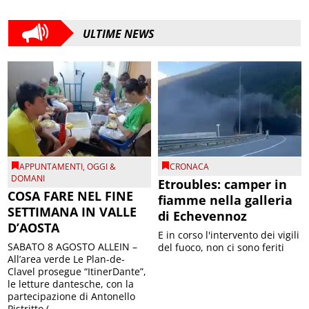
ULTIME NEWS
APPUNTAMENTI
,
OGGI &
CRONACA
DOMANI
Etroubles: camper in
COSA FARE NEL FINE
fiamme nella galleria
SETTIMANA IN VALLE
di Echevennoz
D’AOSTA
E in corso l'intervento dei vigili
SABATO 8 AGOSTO ALLEIN –
del fuoco, non ci sono feriti
All’area verde Le Plan-de-
Clavel prosegue “ItinerDante”,
le letture dantesche, con la
partecipazione di Antonello
Pistritto (...