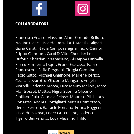
COLLABORATORI
Francesca Arcaro, Massimo Altini, Corrado Bellora,
Nadine Blanc, Riccardo Bortolotti, Manila Calipari,
Giulia Calisti, Nadia Camposaragna, Paolo Ciambi,
Filippo Clermont, Carol Di Vito, Christian Leo
Dufour, Christian Evaspasiano, Giuseppe Farinella,
Enrico Formento Dojot, Bruno Fracasso, Fabio
Francesconi, Sofia Fregnani, Giorgia Gambino,
Paolo Gatto, Michael Ghignone, Marlène Jorrioz,
Cecilia Lazzarotto, Giacomo Mangano, Angela
Marrelli, Federico Mecca, Luca Mauro Melloni, Marc
Montrosset, Matteo Nigra, Sabrina Olibano,
Emiliano Pala, Gabriele Peloso, Maurizio Pitti, Loris
Ponsetto, Andrea Portigliatti, Mattia Pramotton,
Deniel Pession, Raffaele Romano, Enrico Ruggeri,
Riccardo Savoye, Federica Tercinod, Federico
Tigellio Benvenuto, Luca Massimo Trifilò