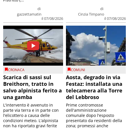
di
di
gazzettamatin
Cinzia Timpano
il 07/08/2026
il 07/08/2026
CRONACA
COMUNI
Scarica di sassi sul
Aosta, degrado in via
Breithorn, tratto in
Festaz: installata una
salvo alpinista ferito a
telecamera alla Torre
una gamba
del Lebbroso
L'intervento è avvenuto in
Prime contromosse
parte via terra e in parte con
dell'amministrazione
l'elicottero a causa delle
comunale dopo l'esposto
condizioni meteo. L'alpinista
presentato da residenti della
non ha riportato gravi ferite
zona; promessi anche