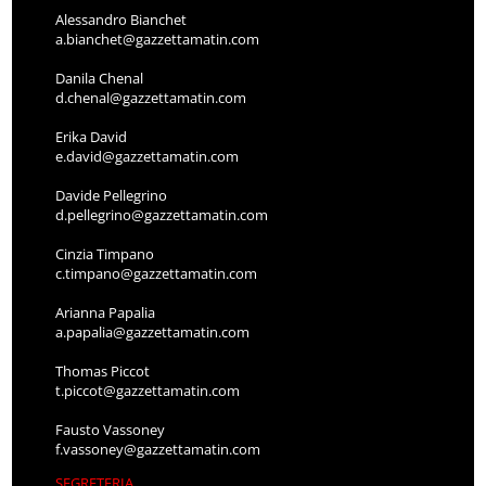
Alessandro Bianchet
a.bianchet@gazzettamatin.com
Danila Chenal
d.chenal@gazzettamatin.com
Erika David
e.david@gazzettamatin.com
Davide Pellegrino
d.pellegrino@gazzettamatin.com
Cinzia Timpano
c.timpano@gazzettamatin.com
Arianna Papalia
a.papalia@gazzettamatin.com
Thomas Piccot
t.piccot@gazzettamatin.com
Fausto Vassoney
f.vassoney@gazzettamatin.com
SEGRETERIA