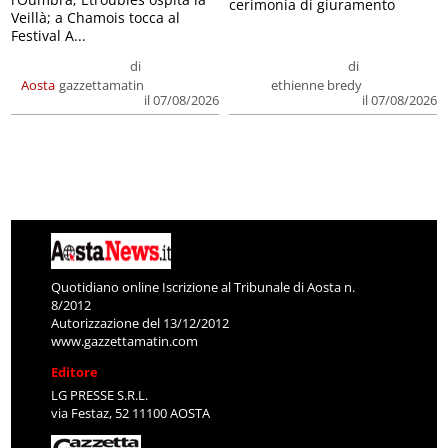
cerimonia di giuramento
Veillà; a Chamois tocca al
Festival A...
di
di
Aosta
gazzettamatin
ethienne bredy
il 07/08/2026
il 07/08/2026
Quotidiano online Iscrizione al Tribunale di Aosta n.
8/2012
Autorizzazione del 13/12/2012
www.gazzettamatin.com
Editore
LG PRESSE S.R.L.
via Festaz, 52 11100 AOSTA