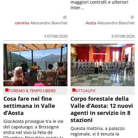
maggiori controlli e ulteriori
inter...
di
di
cervinia
Alessandro Bianchet
Aosta
Alessandro Bianchet
il 07/08/2026
il 07/08/2026
TURISMO & TEMPO LIBERO
ATTUALITA'
Cosa fare nel fine
Corpo forestale della
settimana in Valle
Valle d’Aosta: 12 nuovi
d’Aosta
agenti in servizio in 8
stazioni
GiocAosta prosegue tra le vie
del capoluogo; a Brissogne
Questa mattina, a palazzo
entra nel vivo la Feta de
regionale, si è tenuta la
l’Oumbra; Etroubles ospita la